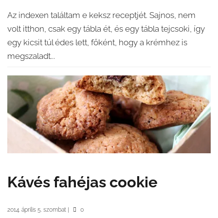
Az indexen találtam e keksz receptjét. Sajnos, nem
volt itthon, csak egy tábla ét, és egy tábla tejcsoki, így
egy kicsit túl édes lett, főként, hogy a krémhez is
megszaladt...
Kávés fahéjas cookie
2014. április 5. szombat
|
0