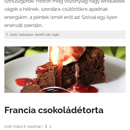
szinuszgörbe. Hétfőn még viszonylag nagy lendülettel
vágok a hétnek, szerdára-csütörtökre apadnak
energiáim, a péntek ismét erőt ad. Szóval egy ilyen
enervált szerdán...
,
,
,
csoki
kakaópor
kevert süti
tojás
Francia csokoládétorta
2016. május 8. vasárnap
|
0