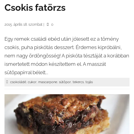
Csokis fatörzs
2015. április 18. szombat
|
0
Egy remek családi ebéd után jólesett ez a tömény
csokis, puha piskótás desszert. Érdemes kipróbálni,
nem nagy ördöngösség! A piskóta tésztáját a korábban
ismertetett módon készítettem el. A masszát
sütőpapírral bélelt...
,
,
,
,
,
csokoládé
cukor
mascarpone
sütőpor
tekercs
tojás