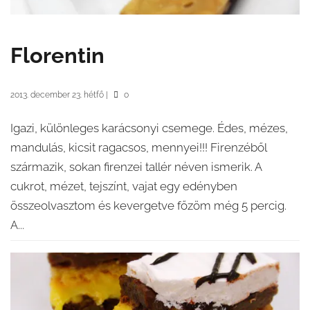
Florentin
2013. december 23. hétfő
|
0
Igazi, különleges karácsonyi csemege. Édes, mézes,
mandulás, kicsit ragacsos, mennyei!!! Firenzéből
származik, sokan firenzei tallér néven ismerik. A
cukrot, mézet, tejszínt, vajat egy edényben
összeolvasztom és kevergetve főzöm még 5 percig.
A...