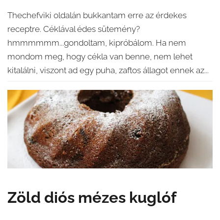
Thechefviki oldalán bukkantam erre az érdekes
receptre. Céklával édes sütemény?
hmmmmmm...gondoltam, kipróbálom. Ha nem
mondom meg, hogy cékla van benne, nem lehet
kitalálni, viszont ad egy puha, zaftos állagot ennek az...
Zöld diós mézes kuglóf