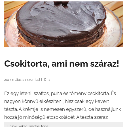
Csokitorta, ami nem száraz!
2017. május 13. szombat
|
1
Ez egy isteni, szaftos, puha és tömény csokitorta. És
nagyon könnyű elkészíteni, hisz csak egy kevert
tészta. A krémje is nemesen egyszerű, de használjunk
hozzá jó minőségű étcsokoládét. A tészta száraz...
,
,
,
csoki
kakaó
szaftos
torta