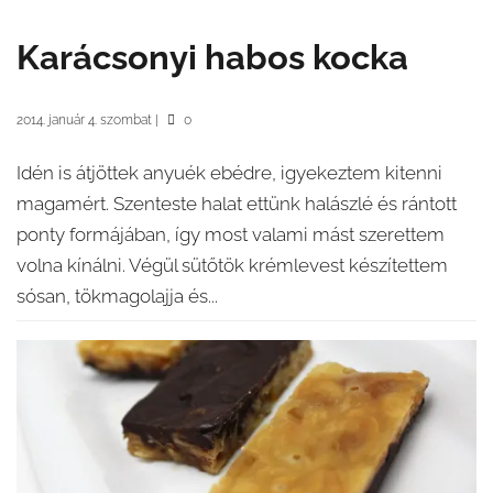
Karácsonyi habos kocka
2014. január 4. szombat
|
0
Idén is átjöttek anyuék ebédre, igyekeztem kitenni
magamért. Szenteste halat ettünk halászlé és rántott
ponty formájában, így most valami mást szerettem
volna kínálni. Végül sütőtök krémlevest készítettem
sósan, tökmagolajja és...