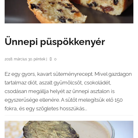
Ünnepi püspökkenyér
2018. március 30. péntek
|
0
Ez egy gyors, kavart süteményrecept. Mivel gazdagon
tartalmaz diót, aszalt gyümölcsöt, csokoládét,
csodásan megállja helyét az ünnepi asztalon is
egyszerűsége ellenére. A sütőt melegítsük elő 150
fokra, és egy szögletes hosszúkás...