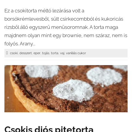
Ez a csokitorta méltó lezárása volt a
borsókrémlevesből, sült csirkecombból és kukoricás
rizsből álló egyszerű menüsoromnak. A torta maga
majdnem olyan mint egy brownie, nem száraz, nem is
folyós. Arany...
,
,
,
,
,
,
csoki
desszert
eper
tojás
torta
vaj
vaníliás cukor
Csokis diós pitetorta