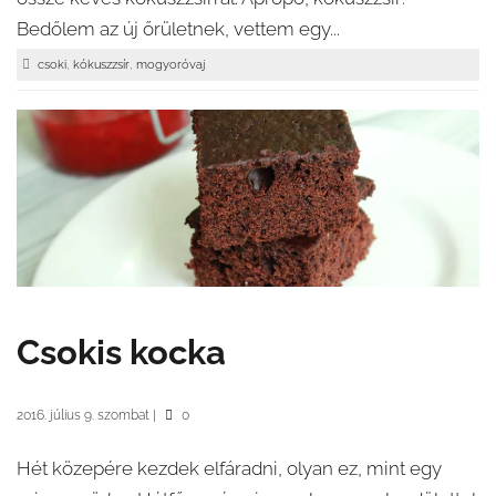
Bedőlem az új őrületnek, vettem egy...
,
,
csoki
kókuszzsír
mogyoróvaj
Csokis kocka
2016. július 9. szombat
|
0
Hét közepére kezdek elfáradni, olyan ez, mint egy