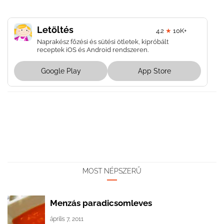
Letöltés
4.2
★
10K+
Naprakész főzési és sütési ötletek, kipróbált
receptek iOS és Android rendszeren.
Google Play
App Store
MOST NÉPSZERŰ
Menzás paradicsomleves
április 7, 2011