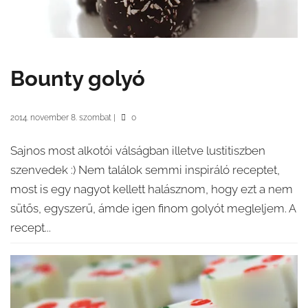
Bounty golyó
2014. november 8. szombat
|
0
Sajnos most alkotói válságban illetve lustitiszben
szenvedek :) Nem találok semmi inspiráló receptet,
most is egy nagyot kellett halásznom, hogy ezt a nem
sütős, egyszerű, ámde igen finom golyót megleljem. A
recept...