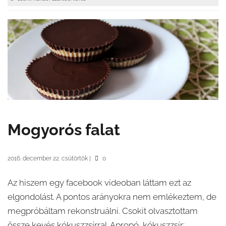
Mogyorós falat
2016. december 22. csütörtök
|
0
Az hiszem egy facebook videoban láttam ezt az
elgondolást. A pontos arányokra nem emlékeztem, de
megpróbáltam rekonstruálni. Csokit olvasztottam
össze kevés kókuszzsírral. Apropó, kókuszzsír: