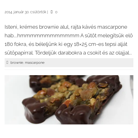
2014. január 30. csütörtök
|
0
Isteni, krémes brownie alul, rajta kávés mascarpone
hab....hmmmmmmmmmmmm A sütőt melegítsük elő
180 fokra, és béleljünk ki egy 18×25 cm-es tepsi alját
sütőpapírral. Tördeljük darabokra a csokit és az olajjal...
,
brownie
mascarpone