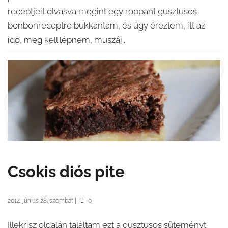
receptjeit olvasva megint egy roppant gusztusos
bonbonreceptre bukkantam, és úgy éreztem, itt az
idő, meg kell lépnem, muszáj...
Csokis diós pite
2014. június 28. szombat
|
0
Illekrisz oldalán találtam ezt a gusztusos süteményt.