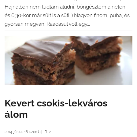
Hajnalban nem tudtam aludni, böngésztem a neten,
és 6:30-kor már sült is a süti :) Nagyon finom, puha, és
gyorsan megvan. Ráadásul volt egy...
Kevert csokis-lekváros
álom
2014. június 18. szerda
|
2