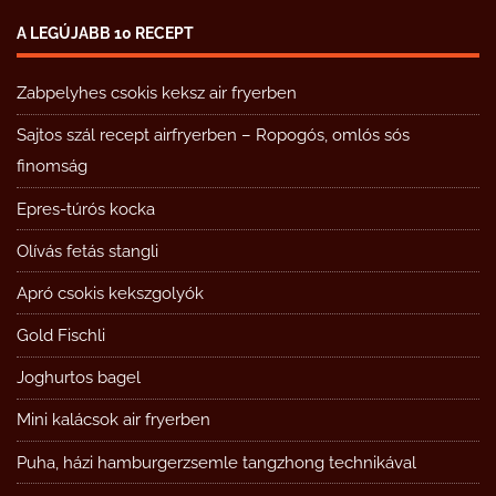
A LEGÚJABB 10 RECEPT
Zabpelyhes csokis keksz air fryerben
Sajtos szál recept airfryerben – Ropogós, omlós sós
finomság
Epres-túrós kocka
Olívás fetás stangli
Apró csokis kekszgolyók
Gold Fischli
Joghurtos bagel
Mini kalácsok air fryerben
Puha, házi hamburgerzsemle tangzhong technikával