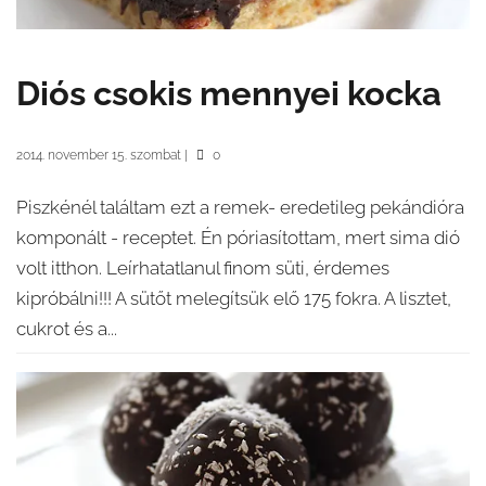
Diós csokis mennyei kocka
2014. november 15. szombat
|
0
Piszkénél találtam ezt a remek- eredetileg pekándióra
komponált - receptet. Én póriasítottam, mert sima dió
volt itthon. Leírhatatlanul finom süti, érdemes
kipróbálni!!! A sütőt melegítsük elő 175 fokra. A lisztet,
cukrot és a...