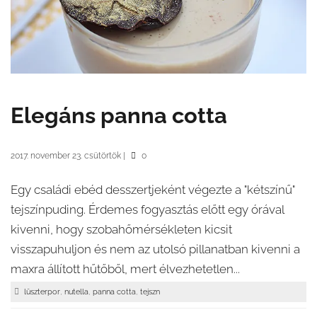
Elegáns panna cotta
2017. november 23. csütörtök
|
0
Egy családi ebéd desszertjeként végezte a "kétszínű"
tejszínpuding. Érdemes fogyasztás előtt egy órával
kivenni, hogy szobahőmérsékleten kicsit
visszapuhuljon és nem az utolsó pillanatban kivenni a
maxra állított hűtőből, mert élvezhetetlen...
,
,
,
lüszterpor
nutella
panna cotta
tejszn