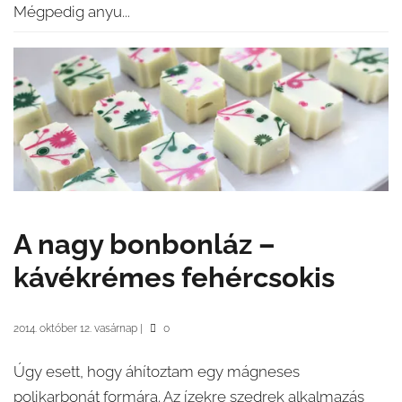
Mégpedig anyu...
A nagy bonbonláz –
kávékrémes fehércsokis
2014. október 12. vasárnap
|
0
Úgy esett, hogy áhítoztam egy mágneses
polikarbonát formára. Az ízekre szedrek alkalmazás