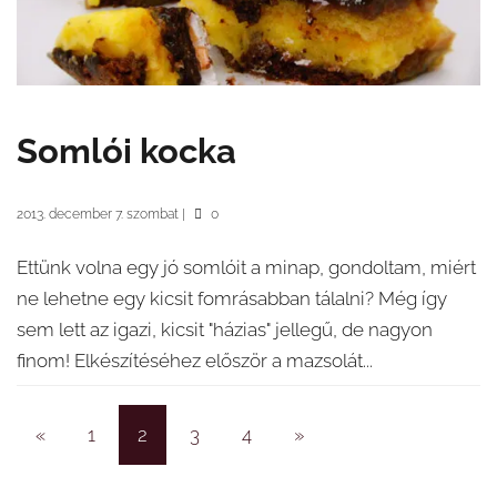
Somlói kocka
2013. december 7. szombat
|
0
Ettünk volna egy jó somlóit a minap, gondoltam, miért
ne lehetne egy kicsit fomrásabban tálalni? Még így
sem lett az igazi, kicsit "házias" jellegű, de nagyon
finom! Elkészítéséhez először a mazsolát...
«
1
2
3
4
»