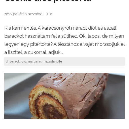
2016. január 16. szombat
|
0
Kis kármentés. A karácsonyról maradt diót és aszalt
barackot használtam fel a sütihez. Ok, lapos, de milyen
legyen egy pitertorta? A tésztához a vajat morzsoljuk el
a liszttel, a cukorral, adjuk...
,
,
,
,
barack
dió
margarin
mazsola
pite