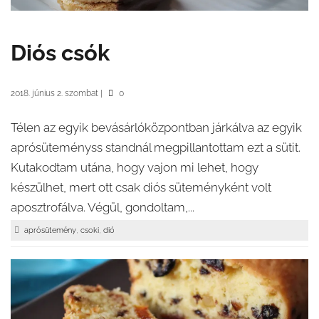
Diós csók
2018. június 2. szombat
|
0
Télen az egyik bevásárlóközpontban járkálva az egyik
aprósüteményss standnál megpillantottam ezt a sütit.
Kutakodtam utána, hogy vajon mi lehet, hogy
készülhet, mert ott csak diós süteményként volt
aposztrofálva. Végül, gondoltam,...
,
,
aprósütemény
csoki
dió