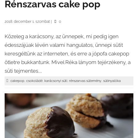
Rénszarvas cake pop
2018. december 1. szombat
|
0
Közeleg a karácsony, az ünnepek, mi pedig igen
édesszájúak lévén valami hangulatos, ünnepi sütit
keresgéltünk az interneten, és erre a jópofa cakepop
ötletre bukkantunk. Mivel Réka lányom tejérzékeny, a
süti tejmentes....
,
,
,
,
cakepop
csokoládé
karácsonyi süti
rénszarvas sütemény
sütinyalóka