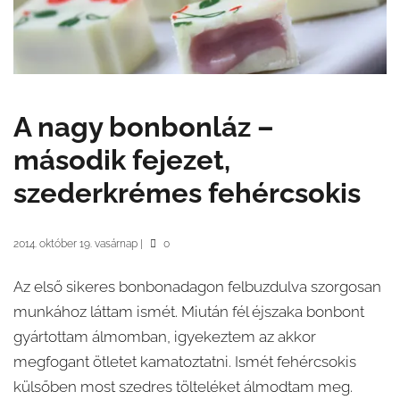
A nagy bonbonláz –
második fejezet,
szederkrémes fehércsokis
2014. október 19. vasárnap
|
0
Az első sikeres bonbonadagon felbuzdulva szorgosan
munkához láttam ismét. Miután fél éjszaka bonbont
gyártottam álmomban, igyekeztem az akkor
megfogant ötletet kamatoztatni. Ismét fehércsokis
külsőben most szedres tölteléket álmodtam meg.