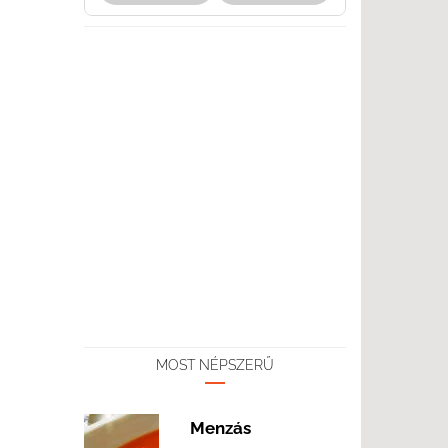
MOST NÉPSZERŰ
Menzás