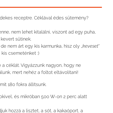
rdekes receptre. Céklával édes sütemény?
, nem lehet kitalálni, viszont ad egy puha,
kevert sütinek.
de nem árt egy kis karmunka, hisz oly „
keveset
”
 kis csemeténket :)
e a céklát. Vigyázzunk nagyon, hogy ne
álunk, mert nehéz a foltot eltávolítani!
it 180 fokra állítsunk.
sokivel, és mikróban 500 W-on 2 perc alatt
uk hozzá a lisztet, a sót, a kakaóport, a