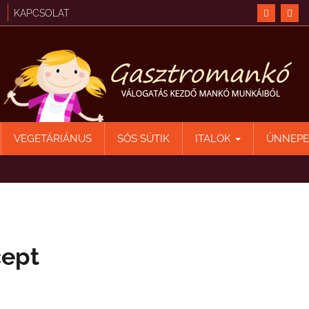
KAPCSOLAT
VEGETÁRIÁNUS
SÓS SÜTIK
ITALOK
ÜNNEP
cept