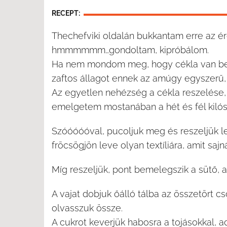
RECEPT:
Thechefviki oldalán bukkantam erre az é
hmmmmmm…gondoltam, kipróbálom.
Ha nem mondom meg, hogy cékla van benne
zaftos állagot ennek az amúgy egyszerű, 
Az egyetlen nehézség a cékla reszelése, 
emelgetem mostanában a hét és fél kilós
Szóóóóóval, pucoljuk meg és reszeljük l
fröcsögjön leve olyan textíliára, amit sajn
Míg reszeljük, pont bemelegszik a sütő, am
A vajat dobjuk őálló tálba az összetört c
olvasszuk össze.
A cukrot keverjük habosra a tojásokkal, adj