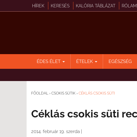
HÍREK
KERESÉS
KALÓRIA TÁBLÁZAT
RÓLAM
ÉDES ÉLET
ÉTELEK
EGÉSZSÉG
FŐOLDAL
›
CSOKIS SÜTIK
›
CÉKLÁS CSOKIS SÜTI
Céklás csokis süti re
2014. február 19. szerda
|