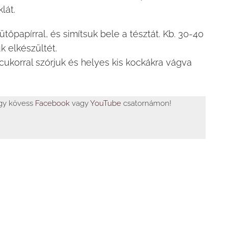
lát.
ütőpapírral, és simítsuk bele a tésztát. Kb. 30-40
k elkészültét.
rcukorral szórjuk és helyes kis kockákra vágva
agy kövess
Facebook
vagy
YouTube
csatornámon!