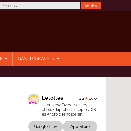
EK
GASZTROKALAUZ
Letöltés
4.2
★
10K+
Naprakész főzési és sütési
ötletek, kipróbált receptek iOS
és Android rendszeren.
Google Play
App Store