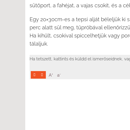
sütőport, a fahéjat, a vajas csokit, és a cék
Egy 20×30cm-es a tepsi alját béleljük ki s
perc alatt sül meg, tűpróbával ellenőrizzü
Ha kihűlt, csokival spiccelhetjük vagy po
tálaljuk.
Ha tetszett, kattints és küldd el ismerőseidnek, v
+
-
A
a