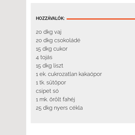
HOZZÁVALÓK:
20 dkg vaj
20 dkg csokoládé
15 dkg cukor
4 tojás
15 dkg liszt
1 ek. cukrozatlan kakaópor
1 tk. sütőpor
csipet só
1 mk. őrölt fahéj
25 dkg nyers cékla