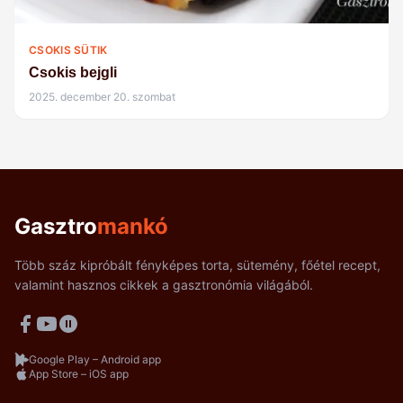
CSOKIS SÜTIK
Csokis bejgli
2025. december 20. szombat
Gasztro
mankó
Több száz kipróbált fényképes torta, sütemény, főétel recept,
valamint hasznos cikkek a gasztronómia világából.
Google Play – Android app
App Store – iOS app