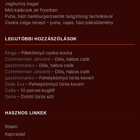
Joghurtos bagel
Mini kalácsok air fryerben
Puha, házi hamburgerzsemle tangzhong technikával
Csokis csiga recept – puha, vajas, házi péksütemény
LEGUTÓBBI HOZZÁSZÓLÁSOK
Kinga
–
Pillekönnyű csokis kocka
Czimmerman Jánosné
–
Diós, habos csók
gasztromanko
–
Diós, habos csók
Czimmerman Jánosné
–
Diós, habos csók
gasztromanko
–
Pehelykönnyű túrós kevert
Deák Éva
–
Pehelykönnyű túrós kevert
Csilla
–
10 perces kuglóf
Géda
–
Öntött túrós süti
HASZNOS LINKEK
Rólam
Kapcsolat