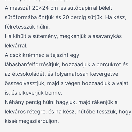
A masszát 20×24 cm-es sütőpapírral bélelt
sütőformába öntjük és 20 percig sütjük. Ha kész,
félretesszük hűlni.
Ha kihűlt a sütemény, megkenjük a asavanykás
lekvárral.
A csokikrémhez a tejszínt egy
lábasbanfelforrósítjuk, hozzáadjuk a porcukrot és
az étcsokoládét, és folyamatosan kevergetve
összeolvasztjuk, majd a végén hozzáadjuk a vajat
is, és elkeverjük benne.
Néhány percig hűlni hagyjuk, majd rákenjük a
lekváros rétegre, és ha kész, hűtőbe tesszük, hogy
kissé megszilárduljon.