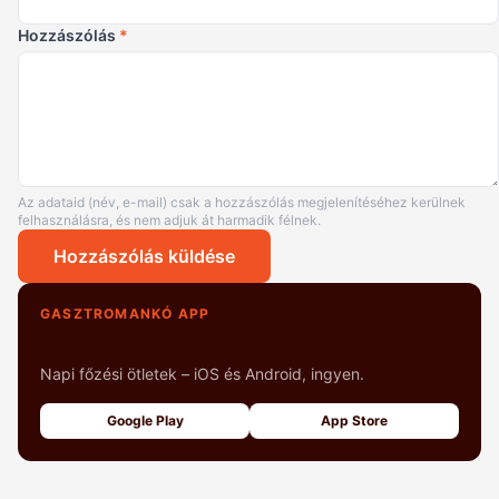
Hozzászólás
*
Az adataid (név, e-mail) csak a hozzászólás megjelenítéséhez kerülnek
felhasználásra, és nem adjuk át harmadik félnek.
Hozzászólás küldése
GASZTROMANKÓ APP
+1000 fényképes recept
Napi főzési ötletek – iOS és Android, ingyen.
Google Play
App Store