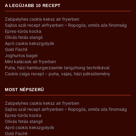
A LEGÚJABB 10 RECEPT
Zabpelyhes csokis keksz air fryerben
Sajtos szál recept airfryerben – Ropogós, omlós sós finomság
Epres-túrós kocka
Olívás fetás stangli
Apró csokis kekszgolyók
Gold Fischli
Joghurtos bagel
Mini kalácsok air fryerben
Puha, házi hamburgerzsemle tangzhong technikával
Csokis csiga recept – puha, vajas, házi péksütemény
MOST NÉPSZERŰ
Zabpelyhes csokis keksz air fryerben
Sajtos szál recept airfryerben – Ropogós, omlós sós finomság
Epres-túrós kocka
Olívás fetás stangli
Apró csokis kekszgolyók
Gold Fischli