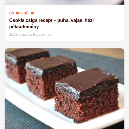
CSOKIS SÜTIK
Csokis csiga recept – puha, vajas, házi
péksütemény
2026. március 8. vasárnap