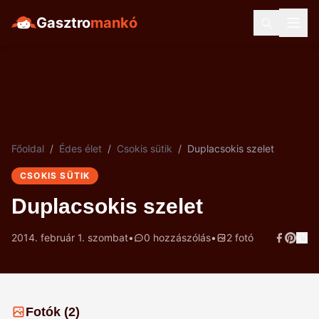
Gasztro
mankó
Főoldal
/
Édes élet
/
Csokis sütik
/
Duplacsokis szelet
CSOKIS SÜTIK
Duplacsokis szelet
2014. február 1. szombat
•
0 hozzászólás
•
2 fotó
Fotók (2)