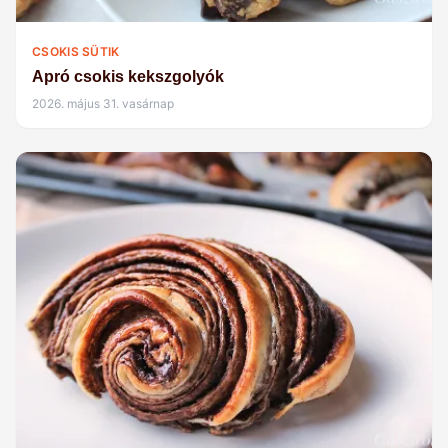
CSOKIS SÜTIK
Apró csokis kekszgolyók
2026. május 31. vasárnap