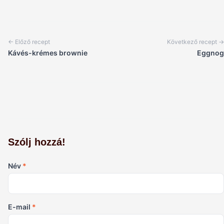
← Előző recept
Következő recept →
Kávés-krémes brownie
Eggnog
Szólj hozzá!
Név
*
E-mail
*