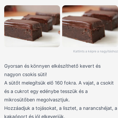
Kattints a képre a nagyításhoz
Gyorsan és könnyen elkészíthető kevert és
nagyon csokis süti!
A sütőt melegítsük elő 160 fokra. A vajat, a csokit
és a cukrot egy edénybe tesszük és a
mikrosütőben megolvasztjuk.
Hozzáadjuk a tojásokat, a lisztet, a narancshéjat, a
kakaóport és jól elkeverjük.