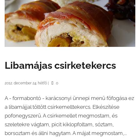
Libamájas csirketekercs
2012. december 24. hétfő
|
0
A - formabontó - karácsonyi ünnepi menü főfogása ez
a libamájjal töltött csirkemelltekercs. Elkészítése
pofonegyszerű. A csirkemellet megmostam, és
szeletekre vágtam, picit kiklopfoltam, sóztam,
borsoztam és állni hagytam. A májat megmostam,...