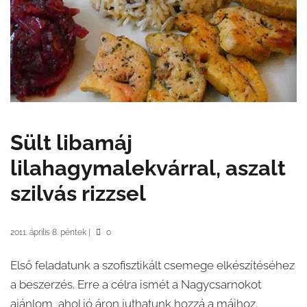
Sült libamáj
lilahagymalekvárral, aszalt
szilvás rizzsel
2011. április 8. péntek
|
0
Első feladatunk a szofisztikált csemege elkészítéséhez
a beszerzés. Erre a célra ismét a Nagycsarnokot
ajánlom, ahol jó áron juthatunk hozzá a májhoz.