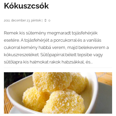
Kókuszcsók
2011. december 23. péntek
|
0
Remek kis sütemény megmaradt tojásfehérjék
esetére. A tojásfehérjét a porcukorral és a vaníliás
cukorral kemény habbá verem, majd belekeverem a
kókuszreszeléket. Sütőpapírral bélelt tepsibe vagy
sütőlapra kis halmokat rakok habzsákkal, és...