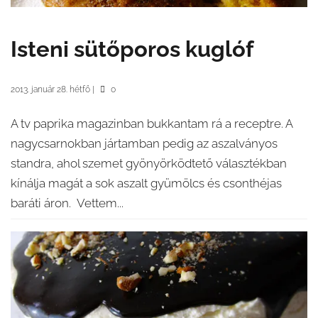
Isteni sütőporos kuglóf
2013. január 28. hétfő
|
0
A tv paprika magazinban bukkantam rá a receptre. A
nagycsarnokban jártamban pedig az aszalványos
standra, ahol szemet gyönyörködtető választékban
kínálja magát a sok aszalt gyümölcs és csonthéjas
baráti áron. Vettem...