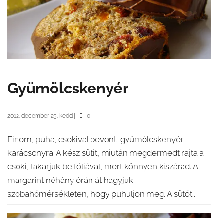
Gyümölcskenyér
2012. december 25. kedd
|
0
Finom, puha, csokival bevont gyümölcskenyér
karácsonyra. A kész sütit, miután megdermedt rajta a
csoki, takarjuk be fóliával, mert könnyen kiszárad. A
margarint néhány órán át hagyjuk
szobahőmérsékleten, hogy puhuljon meg. A sütőt...