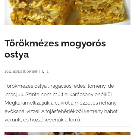
Törökmézes mogyorós
ostya
2011. április 8. péntek
|
2
Törökmézes ostya ...ragacsos, édes, tömény, de
imádjuk. Szinte nem múlt el karácsony enélkül.
Megkaramellizáljuk a cukrot a mézzel és néhány
evőkanál vízzel. A tojásfehérjékből kemény habot
verünk, és hozzákeverjük a forró...