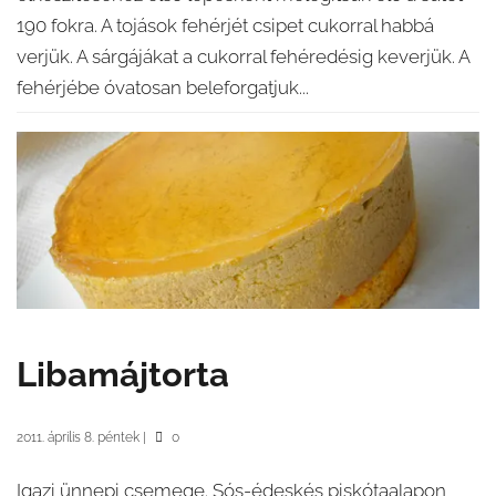
190 fokra. A tojások fehérjét csipet cukorral habbá
verjük. A sárgájákat a cukorral fehéredésig keverjük. A
fehérjébe óvatosan beleforgatjuk...
Libamájtorta
2011. április 8. péntek
|
0
Igazi ünnepi csemege. Sós-édeskés piskótaalapon