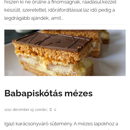
hiszen ki ne örülne a finomságnak, ráadásul kézzel
készült, szeretettel, időráfordítással (az idő pedig a
legdrágább ajándék, amit...
Babapiskótás mézes
2012. december 19. szerda
|
0
Igazi karácsonyváró sütemény. A mézes lapokhoz a