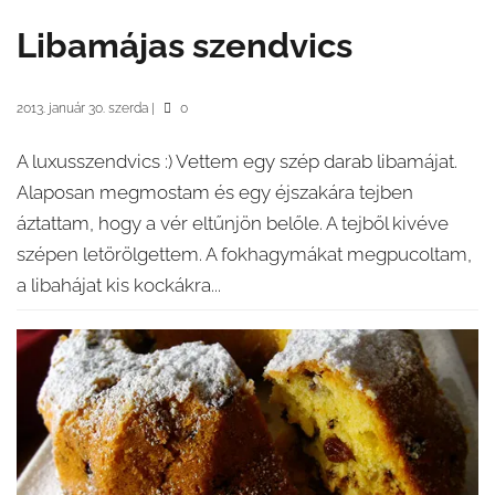
Libamájas szendvics
2013. január 30. szerda
|
0
A luxusszendvics :) Vettem egy szép darab libamájat.
Alaposan megmostam és egy éjszakára tejben
áztattam, hogy a vér eltűnjön belőle. A tejből kivéve
szépen letörölgettem. A fokhagymákat megpucoltam,
a libahájat kis kockákra...