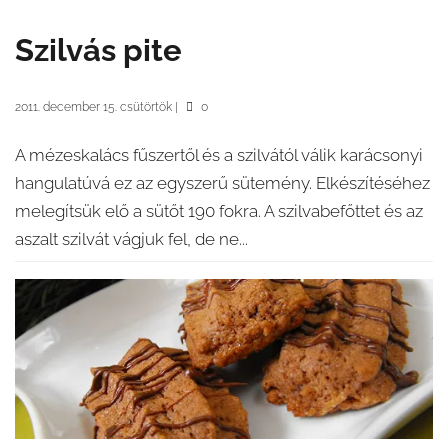
Szilvás pite
2011. december 15. csütörtök
|
0
A mézeskalács fűszertől és a szilvától válik karácsonyi
hangulatúvá ez az egyszerű sütemény. Elkészítéséhez
melegítsük elő a sütőt 190 fokra. A szilvabefőttet és az
aszalt szilvát vágjuk fel, de ne...