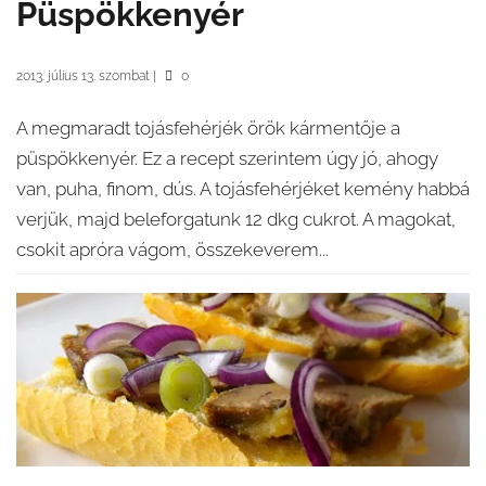
Püspökkenyér
2013. július 13. szombat
|
0
A megmaradt tojásfehérjék örök kármentője a
püspökkenyér. Ez a recept szerintem úgy jó, ahogy
van, puha, finom, dús. A tojásfehérjéket kemény habbá
verjük, majd beleforgatunk 12 dkg cukrot. A magokat,
csokit apróra vágom, összekeverem...