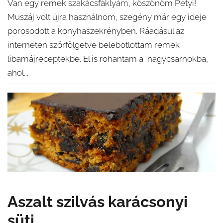
Van egy remek szakácsfáklyám, köszönöm Petyi!
Muszáj volt újra használnom, szegény már egy ideje
porosodott a konyhaszekrényben. Ráadásul az
interneten szörfölgetve belebotlottam remek
libamájreceptekbe. El is rohantam a nagycsarnokba,
ahol...
Aszalt szilvás karácsonyi
süti