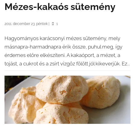
Mézes-kakaós sütemény
2011. december 23. péntek
|
1
Hagyományos karácsonyi mézes sütemény, mely
másnapra-harmadnapra érik össze, puhul meg, így
érdemes előre elkészíteni. A kakaóport, a mézet, a
tojást, a cukrot és a zsírt vízgőz fölött jól kikeverjük. Ez...