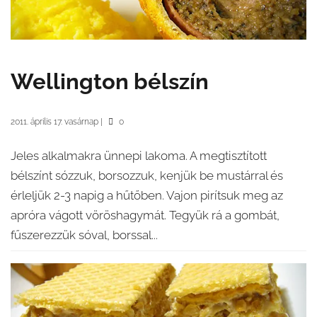
Wellington bélszín
2011. április 17. vasárnap
|
0
Jeles alkalmakra ünnepi lakoma. A megtisztított
bélszínt sózzuk, borsozzuk, kenjük be mustárral és
érleljük 2-3 napig a hűtőben. Vajon pirítsuk meg az
apróra vágott vöröshagymát. Tegyük rá a gombát,
fűszerezzük sóval, borssal...