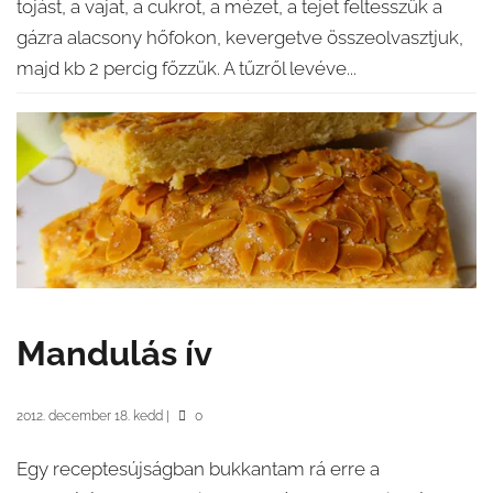
tojást, a vajat, a cukrot, a mézet, a tejet feltesszük a
gázra alacsony hőfokon, kevergetve összeolvasztjuk,
majd kb 2 percig főzzük. A tűzről levéve...
Mandulás ív
2012. december 18. kedd
|
0
Egy receptesújságban bukkantam rá erre a