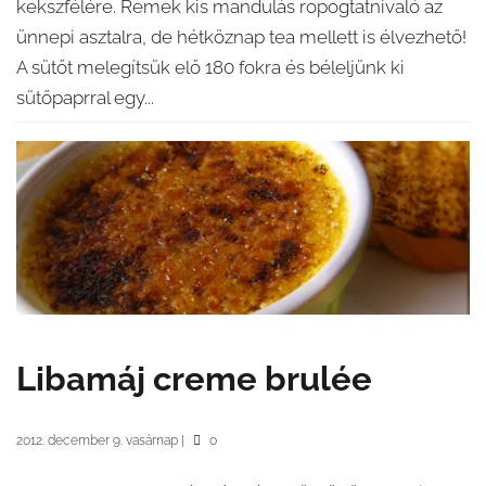
kekszfélére. Remek kis mandulás ropogtatnivaló az
ünnepi asztalra, de hétköznap tea mellett is élvezhető!
A sütőt melegítsük elő 180 fokra és béleljünk ki
sütőpaprral egy...
Libamáj creme brulée
2012. december 9. vasárnap
|
0