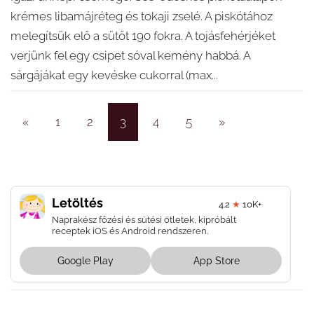
krémes libamájréteg és tokaji zselé. A piskótához
melegítsük elő a sütőt 190 fokra. A tojásfehérjéket
verjünk fel egy csipet sóval kemény habbá. A
sárgájákat egy kevéske cukorral (max...
«
1
2
3
4
5
»
Letöltés
4.2
★
10K+
Naprakész főzési és sütési ötletek, kipróbált
receptek iOS és Android rendszeren.
Google Play
App Store