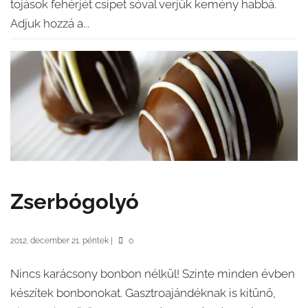
tojások fehérjét csipet sóval verjük kemény habbá.
Adjuk hozzá a...
Zserbógolyó
2012. december 21. péntek
|
0
Nincs karácsony bonbon nélkül! Szinte minden évben
készítek bonbonokat. Gasztroajándéknak is kitűnő,