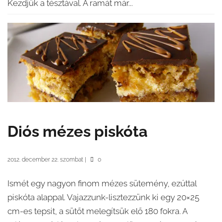
Kezdjük a tésztával. A ramát már...
Diós mézes piskóta
2012. december 22. szombat
|
0
Ismét egy nagyon finom mézes sütemény, ezúttal
piskóta alappal. Vajazzunk-lisztezzünk ki egy 20×25
cm-es tepsit, a sütőt melegítsük elő 180 fokra. A