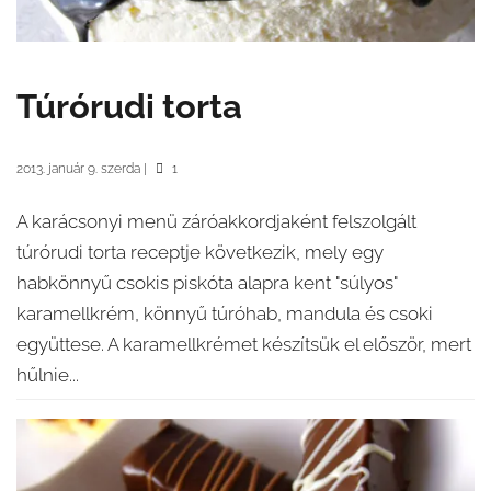
Túrórudi torta
2013. január 9. szerda
|
1
A karácsonyi menü záróakkordjaként felszolgált
túrórudi torta receptje következik, mely egy
habkönnyű csokis piskóta alapra kent "súlyos"
karamellkrém, könnyű túróhab, mandula és csoki
együttese. A karamellkrémet készítsük el először, mert
hűlnie...