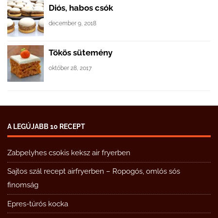
Diós, habos csók
december 9, 2018
Tökös sütemény
október 28, 2017
A LEGÚJABB 10 RECEPT
Zabpelyhes csokis keksz air fryerben
Sajtos szál recept airfryerben – Ropogós, omlós sós
finomság
Epres-túrós kocka