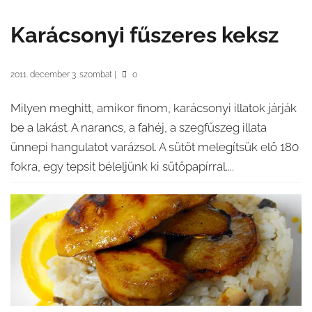
Karácsonyi fűszeres keksz
2011. december 3. szombat
|
0
Milyen meghitt, amikor finom, karácsonyi illatok járják
be a lakást. A narancs, a fahéj, a szegfűszeg illata
ünnepi hangulatot varázsol. A sütőt melegítsük elő 180
fokra, egy tepsit béleljünk ki sütőpapírral....