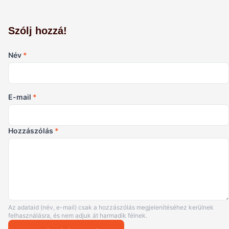
Szólj hozzá!
Név
*
E-mail
*
Hozzászólás
*
Az adataid (név, e-mail) csak a hozzászólás megjelenítéséhez kerülnek
felhasználásra, és nem adjuk át harmadik félnek.