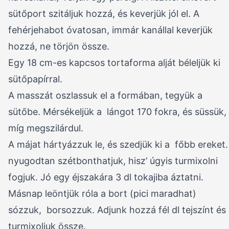
sütőport szitáljuk hozzá, és keverjük jól el. A
fehérjehabot óvatosan, immár kanállal keverjük
hozzá, ne törjön össze.
Egy 18 cm-es kapcsos tortaforma alját béleljük ki
sütőpapírral.
A masszát oszlassuk el a formában, tegyük a
sütőbe. Mérsékeljük a lángot 170 fokra, és süssük,
míg megszilárdul.
A májat hártyázzuk le, és szedjük ki a főbb ereket.
nyugodtan szétbonthatjuk, hisz’ úgyis turmixolni
fogjuk. Jó egy éjszakára 3 dl tokajiba áztatni.
Másnap leöntjük róla a bort (pici maradhat)
sózzuk, borsozzuk. Adjunk hozzá fél dl tejszínt és
turmixoljuk össze.