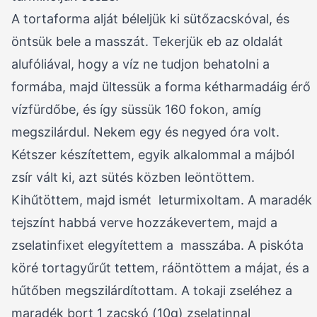
A tortaforma alját béleljük ki sütőzacskóval, és
öntsük bele a masszát. Tekerjük eb az oldalát
alufóliával, hogy a víz ne tudjon behatolni a
formába, majd ültessük a forma kétharmadáig érő
vízfürdőbe, és így süssük 160 fokon, amíg
megszilárdul. Nekem egy és negyed óra volt.
Kétszer készítettem, egyik alkalommal a májból
zsír vált ki, azt sütés közben leöntöttem.
Kihűtöttem, majd ismét leturmixoltam. A maradék
tejszínt habbá verve hozzákevertem, majd a
zselatinfixet elegyítettem a masszába. A piskóta
köré tortagyűrűt tettem, ráöntöttem a májat, és a
hűtőben megszilárdítottam. A tokaji zseléhez a
maradék bort 1 zacskó (10g) zselatinnal