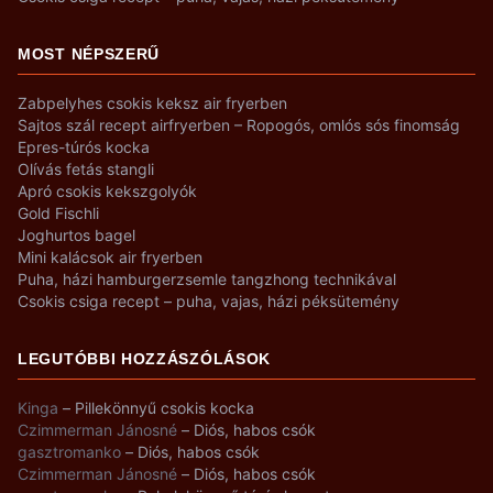
MOST NÉPSZERŰ
Zabpelyhes csokis keksz air fryerben
Sajtos szál recept airfryerben – Ropogós, omlós sós finomság
Epres-túrós kocka
Olívás fetás stangli
Apró csokis kekszgolyók
Gold Fischli
Joghurtos bagel
Mini kalácsok air fryerben
Puha, házi hamburgerzsemle tangzhong technikával
Csokis csiga recept – puha, vajas, házi péksütemény
LEGUTÓBBI HOZZÁSZÓLÁSOK
Kinga
–
Pillekönnyű csokis kocka
Czimmerman Jánosné
–
Diós, habos csók
gasztromanko
–
Diós, habos csók
Czimmerman Jánosné
–
Diós, habos csók