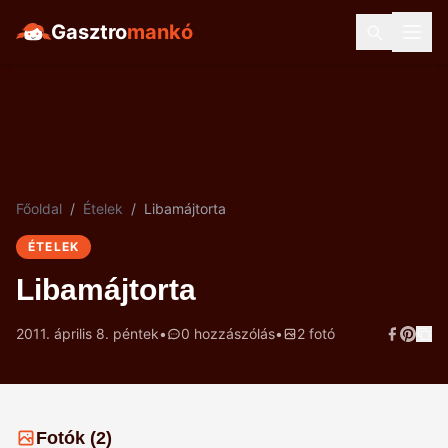
Gasztro
mankó
Főoldal
/
Ételek
/
Libamájtorta
ÉTELEK
Libamájtorta
2011. április 8. péntek
•
0 hozzászólás
•
2 fotó
Fotók (2)