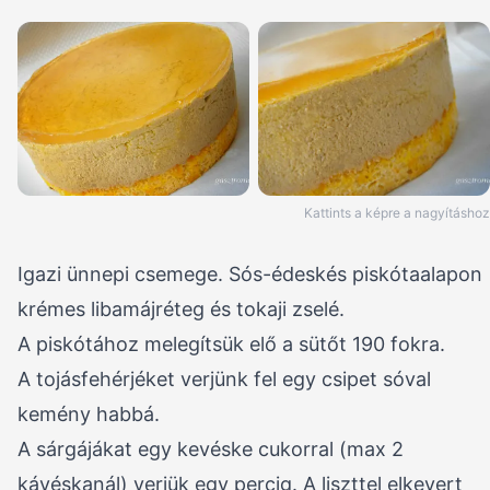
Kattints a képre a nagyításhoz
Igazi ünnepi csemege. Sós-édeskés piskótaalapon
krémes libamájréteg és tokaji zselé.
A piskótához melegítsük elő a sütőt 190 fokra.
A tojásfehérjéket verjünk fel egy csipet sóval
kemény habbá.
A sárgájákat egy kevéske cukorral (max 2
kávéskanál) verjük egy percig. A liszttel elkevert