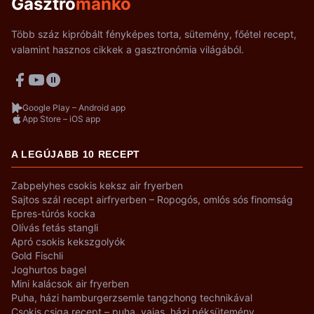
Gasztro
mankó
Több száz kipróbált fényképes torta, sütemény, főétel recept,
valamint hasznos cikkek a gasztronómia világából.
Google Play – Android app
App Store – iOS app
A LEGÚJABB 10 RECEPT
Zabpelyhes csokis keksz air fryerben
Sajtos szál recept airfryerben – Ropogós, omlós sós finomság
Epres-túrós kocka
Olívás fetás stangli
Apró csokis kekszgolyók
Gold Fischli
Joghurtos bagel
Mini kalácsok air fryerben
Puha, házi hamburgerzsemle tangzhong technikával
Csokis csiga recept – puha, vajas, házi péksütemény