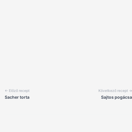
← Előző recept
Következő recept →
Sacher torta
Sajtos pogácsa