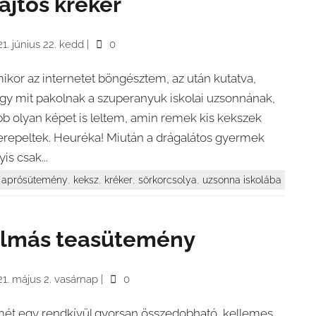
ajtos kréker
1. június 22. kedd
|
0
ikor az internetet böngésztem, az után kutatva,
gy mit pakolnak a szuperanyuk iskolai uzsonnának,
bb olyan képet is leltem, amin remek kis kekszek
erepeltek. Heuréka! Miután a drágalátos gyermek
is csak...
,
,
,
,
aprósütemény
keksz
kréker
sörkorcsolya
uzsonna iskolába
lmás teasütemény
1. május 2. vasárnap
|
0
mét egy rendkívül gyorsan összedobható, kellemes