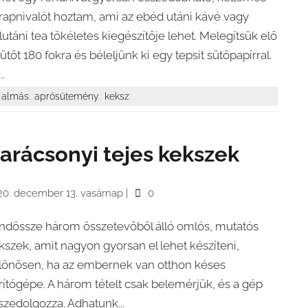
rapnivalót hoztam, ami az ebéd utáni kávé vagy
lutáni tea tökéletes kiegészítője lehet. Melegítsük elő
sütőt 180 fokra és béleljünk ki egy tepsit sütőpapírral.
..
,
,
almás
aprósütemény
keksz
arácsonyi tejes kekszek
20. december 13. vasárnap
|
0
ndössze három összetevőből álló omlós, mutatós
kszek, amit nagyon gyorsan el lehet készíteni,
lönösen, ha az embernek van otthon késes
rítógépe. A három tételt csak belemérjük, és a gép
szedolgozza. Adhatunk...