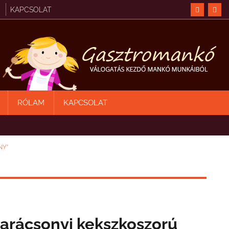
KAPCSOLAT
RÓLAM
KAPCSOLAT
NY"
arácsonyi kekszkoszorú