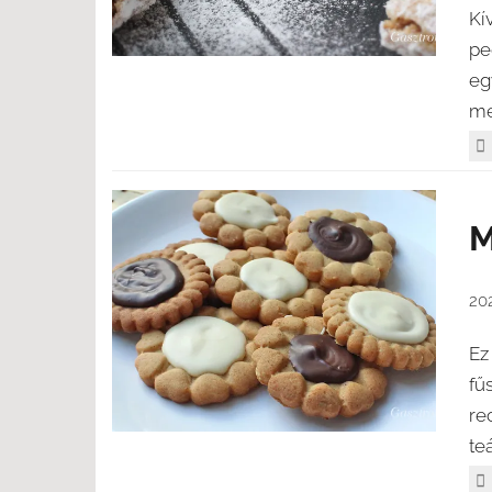
Kí
pe
eg
me
M
20
Ez
fű
re
te