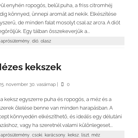
vül enyhén ropogós, belül puha, a friss citromhéj
dig könnyed, ünnepi aromát ad nekik. Elkészítése
yszerű, de minden falat mosolyt csal az arcra. A diót
gőröljük. Egy tálban összekeverjük a...
,
,
aprósütemény
dió
olasz
ézes kekszek
25. november 30. vasárnap
|
0
 a keksz egyszerre puha és ropogós, a méz és a
szerek ölelése benne van minden harapásban. A
cept könnyedén elkészíthető, és ideális egy délutáni
ázáshoz, vagy ha szeretnél valami különlegeset...
,
,
,
,
,
aprósütemény
csoki
karácsony
keksz
liszt
méz