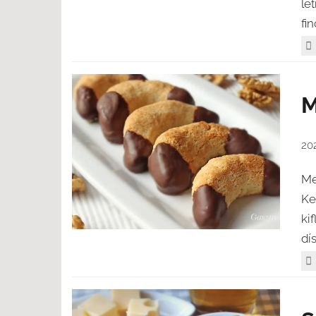
lé
fi
M
20
Me
Ke
ki
dí