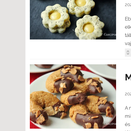
202
Eb
el
tá
va
M
202
A 
mi
és