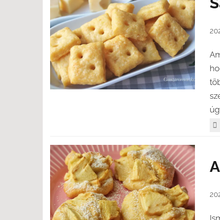
S
202
Am
ho
tö
sz
úgy
A
202
Is