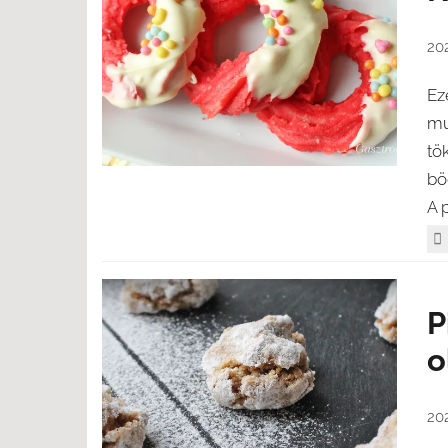
202
Ez
mu
tö
bö
A p
P
o
20