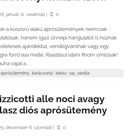
6. január 11. vasárnap
|
0
ek a koszorú alakú aprósütemények nemcsak
tatósak, hanem igazi ünnepi hangulatot is hoznak:
kéletesek ajándékba, vendégvárónak vagy egy
gre forró tea mellé. Ráadásul isteni finom omlósak!
uha vajat a...
,
,
,
,
aprósütemény
karácsonyi
keksz
vaj
vanília
izzicotti alle noci avagy
lasz diós aprósütemény
25. december 6. szombat
|
0