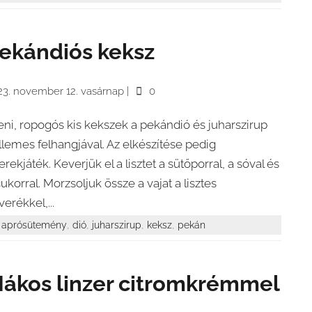
ekándiós keksz
23. november 12. vasárnap
|
0
teni, ropogós kis kekszek a pekándió és juharszirup
llemes felhangjával. Az elkészítése pedig
erekjáték. Keverjük el a lisztet a sütőporral, a sóval és
cukorral. Morzsoljuk össze a vajat a lisztes
verékkel,...
,
,
,
,
aprósütemény
dió
juharszirup
keksz
pekán
ákos linzer citromkrémmel