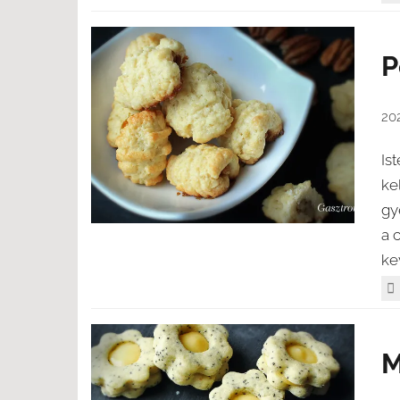
P
20
Is
ke
gy
a 
ke
M