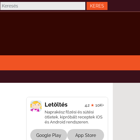
Letöltés
4.2
★
10K+
Naprakész főzési és sütési
ötletek, kipróbált receptek iOS
és Android rendszeren.
Google Play
App Store