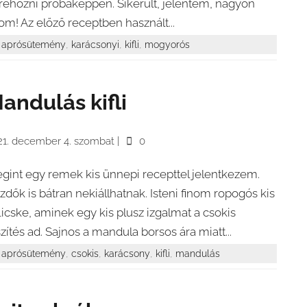
trehozni próbaképpen. Sikerült, jelentem, nagyon
nom! Az előző receptben használt...
,
,
,
aprósütemény
karácsonyi
kifli
mogyorós
andulás kifli
21. december 4. szombat
|
0
gint egy remek kis ünnepi recepttel jelentkezem.
zdők is bátran nekiállhatnak. Isteni finom ropogós kis
flicske, aminek egy kis plusz izgalmat a csokis
szítés ad. Sajnos a mandula borsos ára miatt...
,
,
,
,
aprósütemény
csokis
karácsony
kifli
mandulás