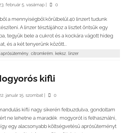
3. február 5. vasárnap
|
0
ből a mennyiségből körülbelül 40 linzert tudunk
készíteni. A linzer tésztájához a lisztet öntsük egy
lba, tegyük bele a cukrot és a kockára vágott hideg
jat, és a két tenyerünk között...
,
,
,
aprósütemény
citromkrém
keksz
linzer
ogyorós kifli
2. január 15. szombat
|
0
mandulás kifli nagy sikerén felbuzdulva, gondoltam
ért ne lehetne a maradék mogyorót is felhasználni,
 így egy alacsonyabb költségvetésű aprósüteményt