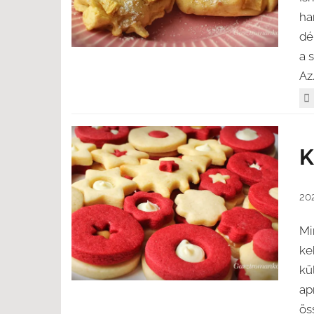
ha
dé
a 
Az.
K
20
Mi
ke
kü
ap
ös