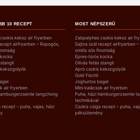
BB 10 RECEPT
MOST NÉPSZERŰ
csokis keksz air fryerben
Zabpelyhes csokis keksz air fr
recept airfryerben – Ropogós,
Sajtos szál recept airfryerben 
inomság
omlós sós finomság
 kocka
Epres-túrós kocka
 stangli
Olívás fetás stangli
 kekszgolyók
Apró csokis kekszgolyók
Gold Fischli
agel
Joghurtos bagel
k air fryerben
Mini kalácsok air fryerben
 hamburgerzsemle tangzhong
Puha, házi hamburgerzsemle t
technikával
 recept – puha, vajas, házi
Csokis csiga recept – puha, vaj
ny
péksütemény