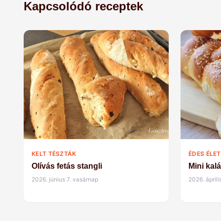
Kapcsolódó receptek
KELT TÉSZTÁK
ÉDES ÉLET
Olívás fetás stangli
Mini kal
2026. június 7. vasárnap
2026. áprili