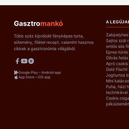
Gasztro
mankó
A LEGÚJA
Zabpelyhes 
Több száz kipróbált fényképes torta,
Sajtos szál 
sütemény, főétel recept, valamint hasznos
omlós sós f
cikkek a gasztronómia világából.
Epres-túrós
Olívás fetás
Apró csokis
Gold Fischli
Google Play – Android app
Joghurtos b
App Store – iOS app
Mini kalácso
Puha, házi
technikával
Csokis csiga
péksütemé