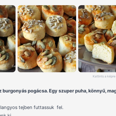
Kattints a képr
éz burgonyás pogácsa. Egy szuper puha, könnyű, ma
langyos tejben futtassuk fel.
nk ki.