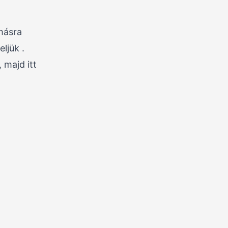
másra
ljük .
 majd itt