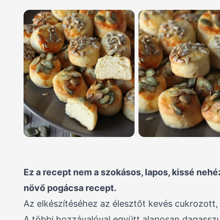
Ez a recept nem a szokásos, lapos, kissé neh
növő pogácsa recept.
Az elkészítéséhez az élesztőt kevés cukrozott, 
A többi hozzávalóval együtt alaposan dagasszu