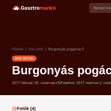
Gasztro
mankó
Recept ker
Főoldal
/
Sós sütik
/
Burgonyás pogácsa 2
SÓS SÜTIK
Burgonyás pogác
2017. február 26. vasárnap
•
Frissítve: 2017. március 2. csüt
Fotók (4)