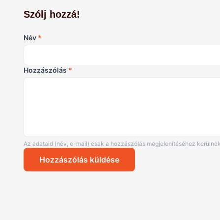
Szólj hozzá!
Név
*
Hozzászólás
*
Az adataid (név, e-mail) csak a hozzászólás megjelenítéséhez kerülnek
Hozzászólás küldése