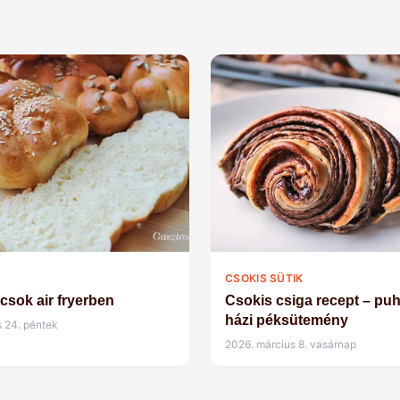
CSOKIS SÜTIK
ácsok air fryerben
Csokis csiga recept – puh
házi péksütemény
s 24. péntek
2026. március 8. vasárnap