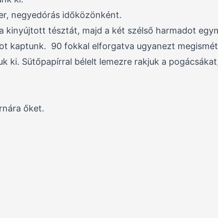
zer, negyedórás időközönként.
a kinyújtott tésztát, majd a két szélső harmadot egy
kot kaptunk. 90 fokkal elforgatva ugyanezt megisméte
k ki. Sütőpapírral bélelt lemezre rakjuk a pogácsákat,
rnára őket.