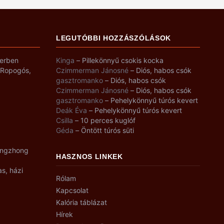
LEGUTÓBBI HOZZÁSZÓLÁSOK
yerben
Kinga
–
Pillekönnyű csokis kocka
– Ropogós,
Czimmerman Jánosné
–
Diós, habos csók
gasztromanko
–
Diós, habos csók
Czimmerman Jánosné
–
Diós, habos csók
gasztromanko
–
Pehelykönnyű túrós kevert
Deák Éva
–
Pehelykönnyű túrós kevert
Csilla
–
10 perces kuglóf
Géda
–
Öntött túrós süti
angzhong
HASZNOS LINKEK
as, házi
Rólam
Kapcsolat
Kalória táblázat
Hírek