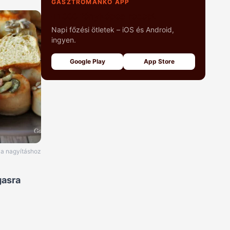
GASZTROMANKÓ APP
+1000 fényképes recept
Napi főzési ötletek – iOS és Android,
ingyen.
Google Play
App Store
e a nagyításhoz
gasra