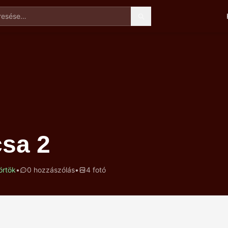
esése
sa 2
örtök
•
0 hozzászólás
•
4 fotó