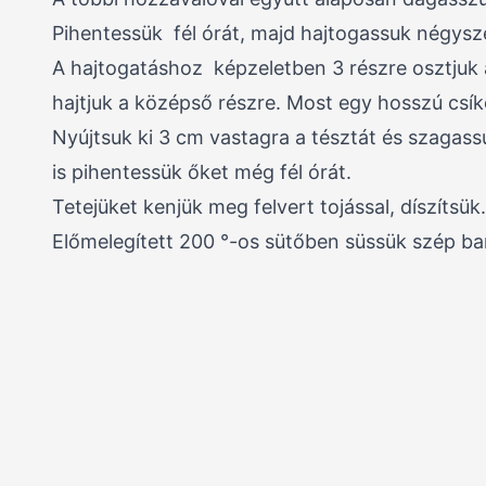
Pihentessük fél órát, majd hajtogassuk négys
A hajtogatáshoz képzeletben 3 részre osztjuk 
hajtjuk a középső részre. Most egy hosszú csí
Nyújtsuk ki 3 cm vastagra a tésztát és szagassu
is pihentessük őket még fél órát.
Tetejüket kenjük meg felvert tojással, díszítsük.
Előmelegített 200 °-os sütőben süssük szép ba