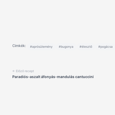
Cimkék:
#aprósütemény
#bugonya
#élesztő
#pogácsa
← Előző recept
Paradiós-aszalt áfonyás-mandulás cantuccini