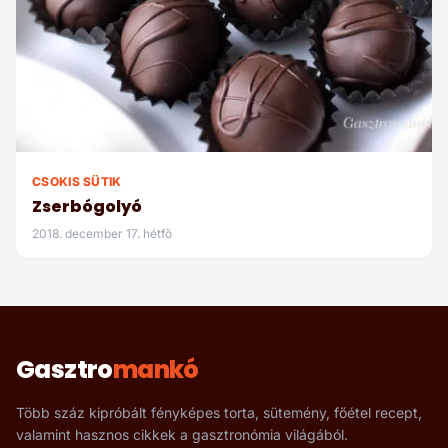
CSOKIS SÜTIK
Zserbógolyó
2018. december 17. hétfő
Gasztro
mankó
Több száz kipróbált fényképes torta, sütemény, főétel recept,
valamint hasznos cikkek a gasztronómia világából.