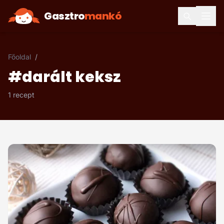
Gasztro
mankó
Főoldal
/
#darált keksz
1 recept