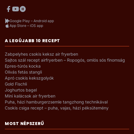
Google Play – Android app
App Store – iOS app
A LEGÚJABB 10 RECEPT
Zabpelyhes csokis keksz air fryerben
Sajtos szál recept airfryerben – Ropogós, omlós sós finomság
Epres-túrós kocka
Olívás fetás stangli
Apró csokis kekszgolyók
Gold Fischli
Joghurtos bagel
Mini kalácsok air fryerben
Puha, házi hamburgerzsemle tangzhong technikával
Csokis csiga recept – puha, vajas, házi péksütemény
MOST NÉPSZERŰ