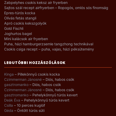
Zabpelyhes csokis keksz air fryerben
Sajtos szál recept airfryerben – Ropogós, omlós sós finomság
Epres-túrós kocka
Olívás fetás stangli
Apró csokis kekszgolyók
Gold Fischli
Joghurtos bagel
Mini kalácsok air fryerben
Puha, házi hamburgerzsemle tangzhong technikával
Csokis csiga recept – puha, vajas, házi péksütemény
LEGUTÓBBI HOZZÁSZÓLÁSOK
Kinga
–
Pillekönnyű csokis kocka
Czimmerman Jánosné
–
Diós, habos csók
gasztromanko
–
Diós, habos csók
Czimmerman Jánosné
–
Diós, habos csók
gasztromanko
–
Pehelykönnyű túrós kevert
Deák Éva
–
Pehelykönnyű túrós kevert
Csilla
–
10 perces kuglóf
Géda
–
Öntött túrós süti