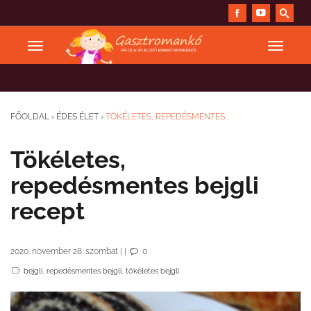
FŐOLDAL
›
ÉDES ÉLET
›
TÖKÉLETES, REPEDÉSMENTES...
Tökéletes,
repedésmentes bejgli
recept
2020. november 28. szombat
|
|
0
,
,
bejgli
repedésmentes bejgli
tökéletes bejgli