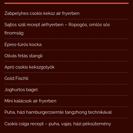
Zabpelyhes csokis keksz air fryerben
Sajtos szál recept airfryerben – Ropogós, omlós sós
finomság
Epres-túrós kocka
Olívás fetás stangli
Apró csokis kekszgolyók
Gold Fischli
Joghurtos bagel
Mini kalácsok air fryerben
Puha, házi hamburgerzsemle tangzhong technikával
Csokis csiga recept – puha, vajas, házi péksütemény