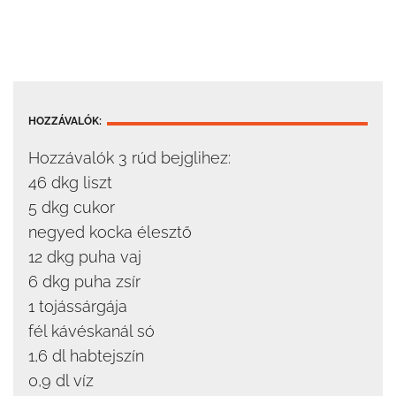
HOZZÁVALÓK:
Hozzávalók 3 rúd bejglihez:
46 dkg liszt
5 dkg cukor
negyed kocka élesztő
12 dkg puha vaj
6 dkg puha zsír
1 tojássárgája
fél kávéskanál só
1,6 dl habtejszín
0,9 dl víz