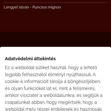
Lengyel István
-
Puncsos mignon
gasztromanko.hu © 2008-2026
Adatvédelmi áttekintés
Ez a weboldal sütiket használ, hogy a lehető
legjobb felhasználói élményt nyújthassuk. A
cookie-k információit tárolja a böngészőjében,
és olyan funkciókat lát el, mint a felismerés,
amikor visszatér a weboldalunkra, és segítjük a
Az ingyenes Gasztromankó alkalmazás telepítése
csapatunkat abban, hogy megértsék, hogy a
és letöltése az Google Play és App Store áruházon
weboldal mely részei érdekesek és hasznosak.