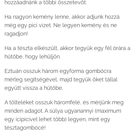
hozzáadnánk a többi összetevőt.
Ha nagyon kemény lenne, akkor adjunk hozzá
még egy pici vizet. Ne legyen kemény és ne
ragadjon!
Ha a tészta elkészült, akkor tegyük egy fél órára a
hűtőbe, hogy lehűljön.
Eztuán osszuk három egyforma gombócra
mérleg segítségével, majd tegyük őket tállal
együtt vissza a hűtőbe.
A tölteléket osszuk háromfelé, és mérjünk meg
minden adagot. A súlya ugyanannyi (maximum
egy icipicivel lehet több) legyen, mint egy
tésztagombócé!