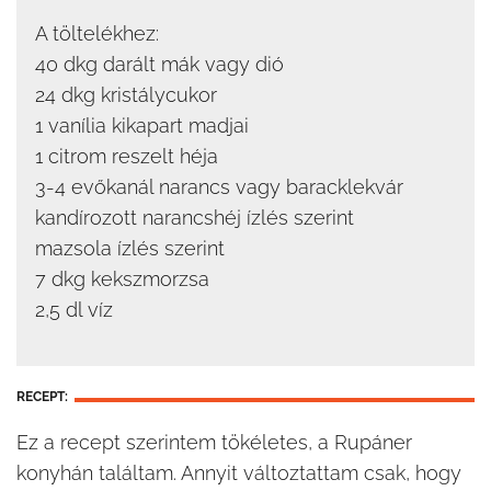
A töltelékhez:
40 dkg darált mák vagy dió
24 dkg kristálycukor
1 vanília kikapart madjai
1 citrom reszelt héja
3-4 evőkanál narancs vagy baracklekvár
kandírozott narancshéj ízlés szerint
mazsola ízlés szerint
7 dkg kekszmorzsa
2,5 dl víz
RECEPT:
Ez a recept szerintem tökéletes, a Rupáner
konyhán találtam. Annyit változtattam csak, hogy