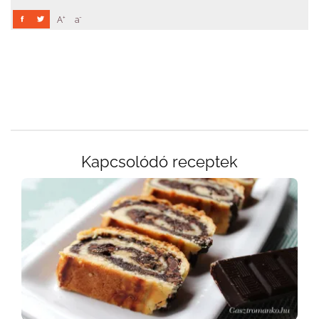
+
-
A
a
Kapcsolódó receptek