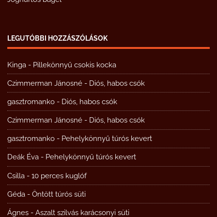
LEGUTÓBBI HOZZÁSZÓLÁSOK
Kinga
-
Pillekönnyű csokis kocka
Czimmerman Jánosné
-
Diós, habos csók
gasztromanko
-
Diós, habos csók
Czimmerman Jánosné
-
Diós, habos csók
gasztromanko
-
Pehelykönnyű túrós kevert
Deák Éva
-
Pehelykönnyű túrós kevert
Csilla
-
10 perces kuglóf
Géda
-
Öntött túrós süti
Ágnes
-
Aszalt szilvás karácsonyi süti