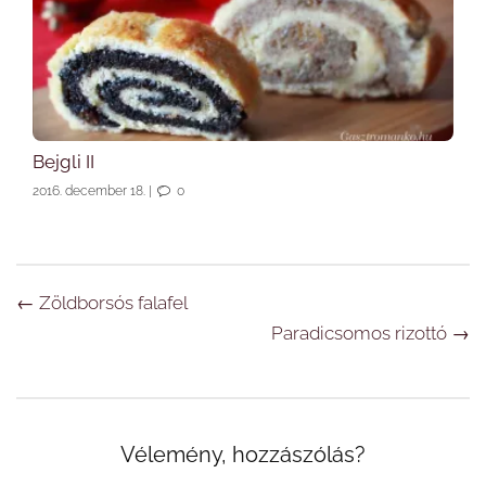
Bejgli II
2016. december 18.
|
0
Navigáció
←
Zöldborsós falafel
Paradicsomos rizottó
→
Vélemény, hozzászólás?