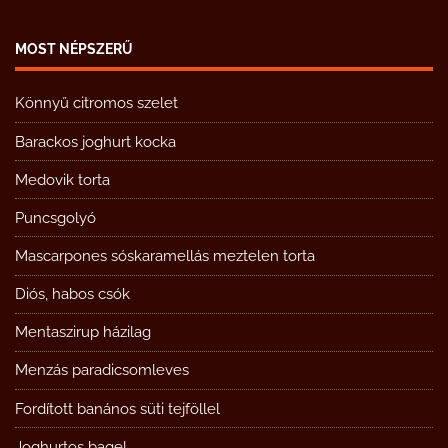
MOST NÉPSZERŰ
Könnyű citromos szelet
Barackos joghurt kocka
Medovik torta
Puncsgolyó
Mascarpones sóskaramellás meztelen torta
Diós, habos csók
Mentaszirup házilag
Menzás paradicsomleves
Fordított banános süti tejföllel
Joghurtos bagel