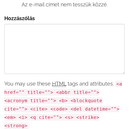
Az e-mail címet nem tesszük közzé.
Hozzászólás
You may use these
HTML
tags and attributes:
<a
href="" title=""> <abbr title="">
<acronym title=""> <b> <blockquote
cite=""> <cite> <code> <del datetime="">
<em> <i> <q cite=""> <s> <strike>
<strong>