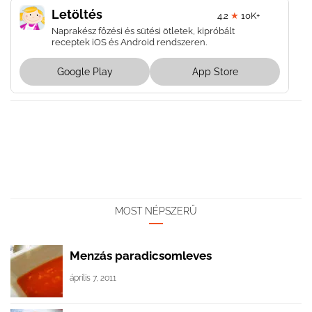
Letöltés
4.2
★
10K+
Naprakész főzési és sütési ötletek, kipróbált
receptek iOS és Android rendszeren.
Google Play
App Store
MOST NÉPSZERŰ
Menzás paradicsomleves
április 7, 2011