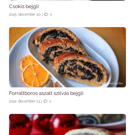
Csokis bejgli
2025. december 20.
|
0
Forraltboros aszalt szilvás bejgli
2022. december 23.
|
0