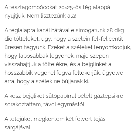
A tésztagombócokat 20×25-ös téglalappá
nyújtjuk. Nem lisztezünk alá!
A téglalapra kanál hátával elsimogatunk 28 dkg
dió tölteléket, úgy, hogy a szélein fél-fél centit
üresen hagyunk. Ezeket a széleket lenyomkodjuk,
hogy laposabbak legyenek, majd szépen
visszahajtjuk a töltelékre, és a bejglinket a
hosszabbik végénél fogva feltekerjük, ügyelve
arra, hogy a szélek ne bújjanak ki.
A kész bejgliket sütőpapírral bélelt gáztepsikre
sorakoztattam, távol egymástól.
A tetejüket megkentem két felvert tojás
sárgájával.