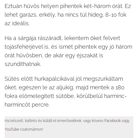
Eztuán hűvös helyen pihentek két-három órát. Ez
lehet garázs, erkély, ha nincs túl hideg, 8-10 fok
az ideális.
Ha a sárgája rászáradt, lekentem őket felvert
tojásfehérjével is, és ismét pihentek egy jó három
órát hűvösben, de akár egy éjszakát is
szundíthatnak.
Sütés előtt hurkapálcikával jól megszurkáltam
őket, egészen le az aljukig, majd mentek a 180
fokra előmelegített sütőbe, körülbelül harminc-
harmincöt percre.
Ha tetszett, kattints és küldd el ismerőseidnek, vagy kövess
Facebook
vagy
YouTube
csatornámon!