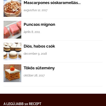
Mascarpones sóskaramellás...
augusztus 12, 2017
Puncsos mignon
április 8, 2011
Diós, habos csók
december 9, 2018
Tökös sütemény
október 28, 2017
A LEGÚJABB 10 RECEPT