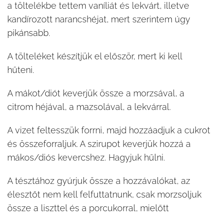
a töltelékbe tettem vaníliát és lekvárt, illetve
kandírozott narancshéjat, mert szerintem úgy
pikánsabb.
A tölteléket készítjük el először, mert ki kell
hűteni.
A mákot/diót keverjük össze a morzsával, a
citrom héjával, a mazsolával, a lekvárral.
A vizet feltesszük forrni, majd hozzáadjuk a cukrot
és összeforraljuk. A szirupot keverjük hozzá a
mákos/diós kevercshez. Hagyjuk hűlni.
A tésztához gyúrjuk össze a hozzávalókat, az
élesztőt nem kell felfuttatnunk, csak morzsoljuk
össze a liszttel és a porcukorral, mielőtt