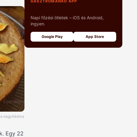
GASZTROMANKÓ APP
+1000 fényképes recept
Napi főzési ötletek – iOS és Android,
ingyen.
Google Play
App Store
e a nagyításhoz
k. Egy 22