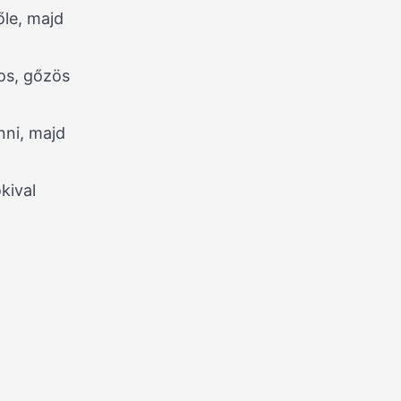
le, majd
os, gőzös
nni, majd
kival