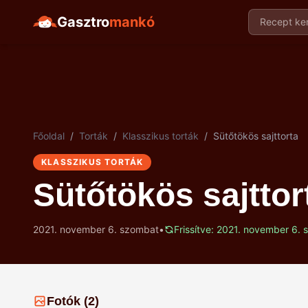
Gasztro
mankó
Recept ker
Főoldal
/
Torták
/
Klasszikus torták
/
Sütőtökös sajttorta
KLASSZIKUS TORTÁK
Sütőtökös sajttor
2021. november 6. szombat
•
Frissítve: 2021. november 6.
Fotók (2)