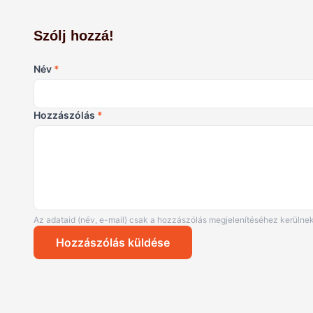
Szólj hozzá!
Név
*
Hozzászólás
*
Az adataid (név, e-mail) csak a hozzászólás megjelenítéséhez kerülnek
Hozzászólás küldése