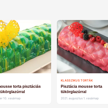
KLASSZIKUS TORTÁK
ousse torta pisztáciás
Pisztácia mousse torta
 tükörglazúrral
tükörglazúrral
er 10. vasárnap
2021. augusztus 1. vasárnap