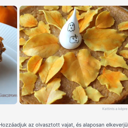
Kattints a képr
Hozzáadjuk az olvasztott vajat, és alaposan elkeverjü