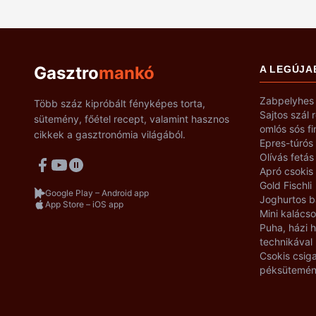
Gasztro
mankó
A LEGÚJA
Zabpelyhes 
Több száz kipróbált fényképes torta,
Sajtos szál 
sütemény, főétel recept, valamint hasznos
omlós sós f
cikkek a gasztronómia világából.
Epres-túrós
Olívás fetás
Apró csokis
Gold Fischli
Google Play – Android app
Joghurtos b
App Store – iOS app
Mini kalácso
Puha, házi
technikával
Csokis csiga
péksütemé