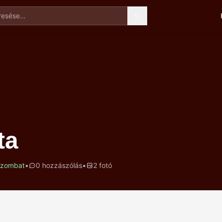
esése
ta
 szombat
•
0 hozzászólás
•
2 fotó