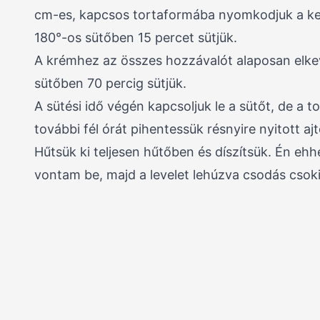
cm-es, kapcsos tortaformába nyomkodjuk a kek
180°-os sütőben 15 percet sütjük.
A krémhez az összes hozzávalót alaposan elkev
sütőben 70 percig sütjük.
A sütési idő végén kapcsoljuk le a sütőt, de a 
további fél órát pihentessük résnyire nyitott ajt
Hűtsük ki teljesen hűtőben és díszítsük. Én ehhe
vontam be, majd a levelet lehúzva csodás csok