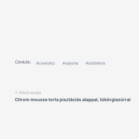
Cimkék:
#csokidísz
#sajtorta
#sütőtökös
← Előző recept
Citrom mousse torta pisztáciás alappal, tükörglazúrral