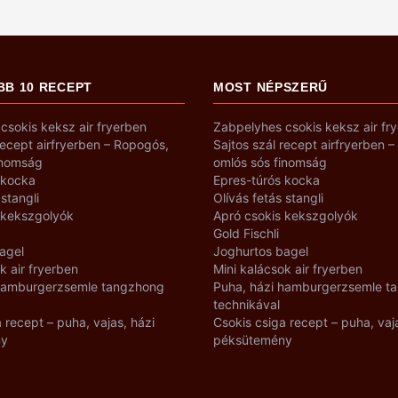
BB 10 RECEPT
MOST NÉPSZERŰ
csokis keksz air fryerben
Zabpelyhes csokis keksz air fr
recept airfryerben – Ropogós,
Sajtos szál recept airfryerben 
inomság
omlós sós finomság
 kocka
Epres-túrós kocka
 stangli
Olívás fetás stangli
 kekszgolyók
Apró csokis kekszgolyók
Gold Fischli
agel
Joghurtos bagel
k air fryerben
Mini kalácsok air fryerben
 hamburgerzsemle tangzhong
Puha, házi hamburgerzsemle t
technikával
 recept – puha, vajas, házi
Csokis csiga recept – puha, vaj
ny
péksütemény