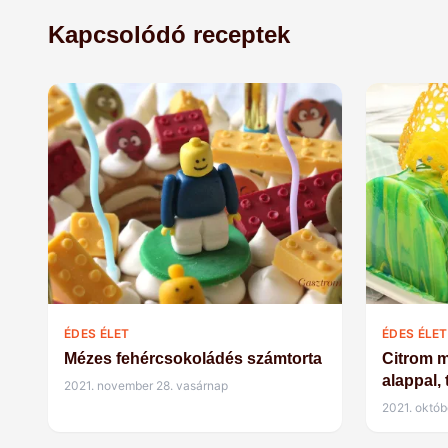
Kapcsolódó receptek
ÉDES ÉLET
ÉDES ÉLET
Mézes fehércsokoládés számtorta
Citrom m
alappal,
2021. november 28. vasárnap
2021. októb