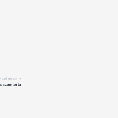
kező recept →
s számtorta