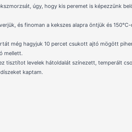
szmorzsát, úgy, hogy kis peremet is képezzünk belő
erjük, és finoman a kekszes alapra öntjük és 150°C-
tortát még hagyjuk 10 percet csukott ajtó mögött pihe
ó mellett.
z tisztítot levelek hátoldalát színezett, temperált cso
idíszeket kaptam.