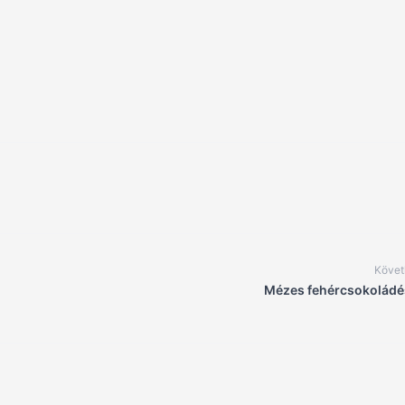
Követ
Mézes fehércsokoládé