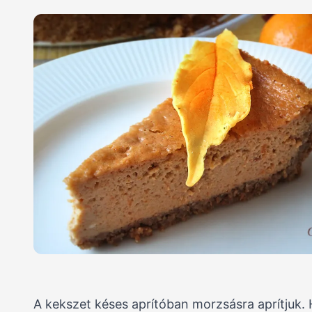
A kekszet késes aprítóban morzsásra aprítjuk. 