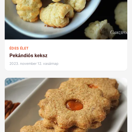
ÉDES ÉLET
Pekándiós keksz
2023. november 12. vasárnap