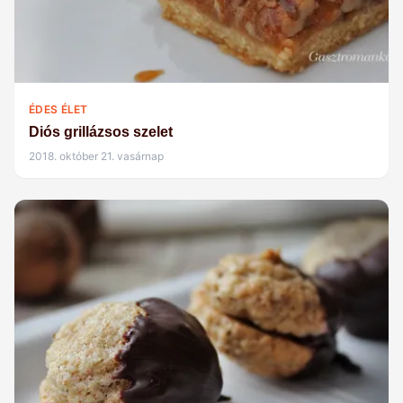
ÉDES ÉLET
Diós grillázsos szelet
2018. október 21. vasárnap