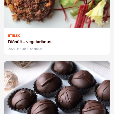
ÉTELEK
Diósült – vegetáriánus
2022. január 8. szombat