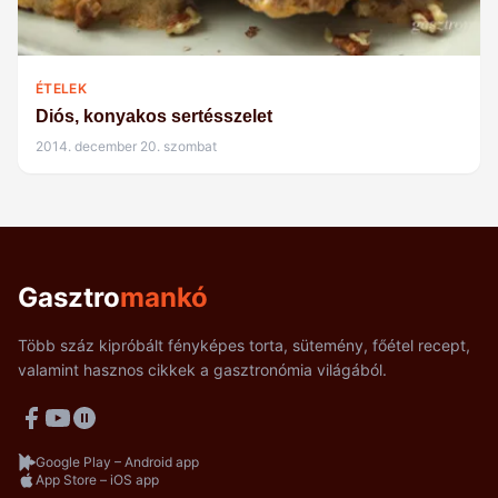
ÉTELEK
Diós, konyakos sertésszelet
2014. december 20. szombat
Gasztro
mankó
Több száz kipróbált fényképes torta, sütemény, főétel recept,
valamint hasznos cikkek a gasztronómia világából.
Google Play – Android app
App Store – iOS app