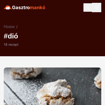
Gasztro
mankó
Főoldal
/
#dió
18 recept