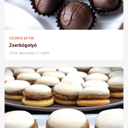
CSOKIS SÜTIK
Zserbógolyó
2018. december 17. hétfő