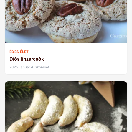
ÉDES ÉLET
Diós linzercsók
2025. január 4. szombat