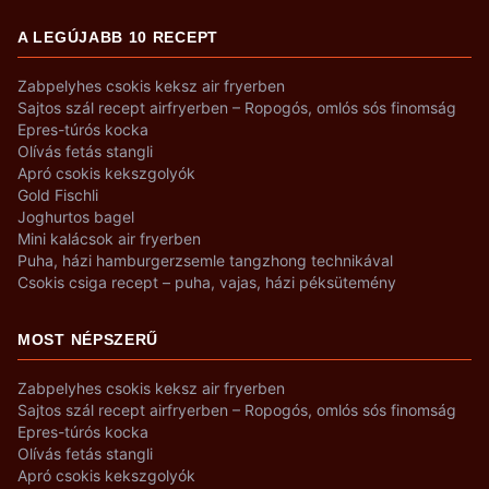
A LEGÚJABB 10 RECEPT
Zabpelyhes csokis keksz air fryerben
Sajtos szál recept airfryerben – Ropogós, omlós sós finomság
Epres-túrós kocka
Olívás fetás stangli
Apró csokis kekszgolyók
Gold Fischli
Joghurtos bagel
Mini kalácsok air fryerben
Puha, házi hamburgerzsemle tangzhong technikával
Csokis csiga recept – puha, vajas, házi péksütemény
MOST NÉPSZERŰ
Zabpelyhes csokis keksz air fryerben
Sajtos szál recept airfryerben – Ropogós, omlós sós finomság
Epres-túrós kocka
Olívás fetás stangli
Apró csokis kekszgolyók