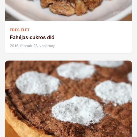
ÉDES ÉLET
Fahéjas-cukros dió
2016. február 28. vasárnap