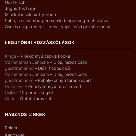
Gold Fischli
Joghurtos bagel
Mini kalácsok air fryerben
Puha, házi hamburgerzsemle tangzhong technikával
Csokis csiga recept – puha, vajas, házi péksütemény
LEGUTÓBBI HOZZÁSZÓLÁSOK
Kinga
–
Pillekönnyű csokis kocka
Czimmerman Jánosné
–
Diós, habos csók
gasztromanko
–
Diós, habos csók
Czimmerman Jánosné
–
Diós, habos csók
gasztromanko
–
Pehelykönnyű túrós kevert
Deák Éva
–
Pehelykönnyű túrós kevert
Csilla
–
10 perces kuglóf
Géda
–
Öntött túrós süti
HASZNOS LINKEK
Rólam
Kapcsolat