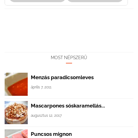
MOST NÉPSZERŰ
Menzás paradicsomleves
április 7, 2011
Mascarpones sóskaramellás...
augusztus 12, 2017
Puncsos mignon