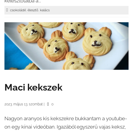
kelesztőtálba a...
,
,
csokoládé
élesztő
kalács
Maci kekszek
2023. május 13. szombat
|
0
Nagyon aranyos kis kekszekre bukkantam a youtube-
on egy kínai videóban. Igazából egyszerű vajas keksz,