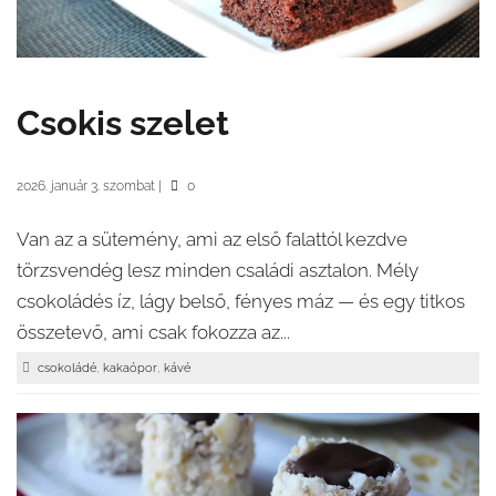
Csokis szelet
2026. január 3. szombat
|
0
Van az a sütemény, ami az első falattól kezdve
törzsvendég lesz minden családi asztalon. Mély
csokoládés íz, lágy belső, fényes máz — és egy titkos
összetevő, ami csak fokozza az...
,
,
csokoládé
kakaópor
kávé