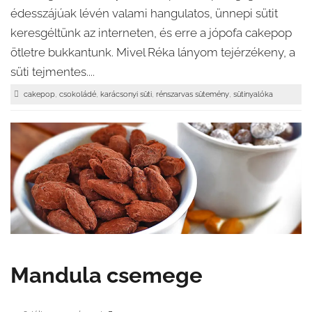
édesszájúak lévén valami hangulatos, ünnepi sütit
keresgéltünk az interneten, és erre a jópofa cakepop
ötletre bukkantunk. Mivel Réka lányom tejérzékeny, a
süti tejmentes....
,
,
,
,
cakepop
csokoládé
karácsonyi süti
rénszarvas sütemény
sütinyalóka
Mandula csemege