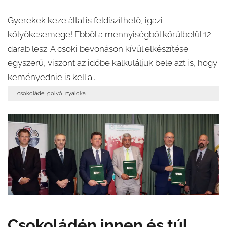
Gyerekek keze által is feldíszíthető, igazi
kölyökcsemege! Ebből a mennyiségből körülbelül 12
darab lesz. A csoki bevonáson kívül elkészítése
egyszerű, viszont az időbe kalkuláljuk bele azt is, hogy
keményednie is kell a...
,
,
csokoládé
golyó
nyalóka
Csokoládén innen és túl