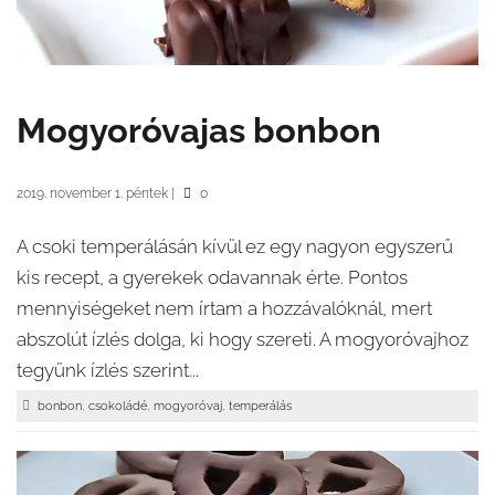
Mogyoróvajas bonbon
2019. november 1. péntek
|
0
A csoki temperálásán kívül ez egy nagyon egyszerű
kis recept, a gyerekek odavannak érte. Pontos
mennyiségeket nem írtam a hozzávalóknál, mert
abszolút ízlés dolga, ki hogy szereti. A mogyoróvajhoz
tegyünk ízlés szerint...
,
,
,
bonbon
csokoládé
mogyoróvaj
temperálás