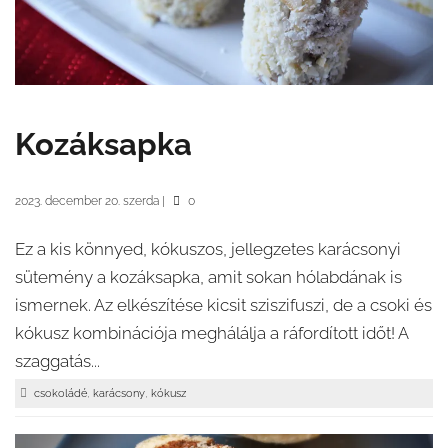
Kozáksapka
2023. december 20. szerda
|
0
Ez a kis könnyed, kókuszos, jellegzetes karácsonyi
sütemény a kozáksapka, amit sokan hólabdának is
ismernek. Az elkészítése kicsit sziszifuszi, de a csoki és
kókusz kombinációja meghálálja a ráfordított időt! A
szaggatás...
,
,
csokoládé
karácsony
kókusz