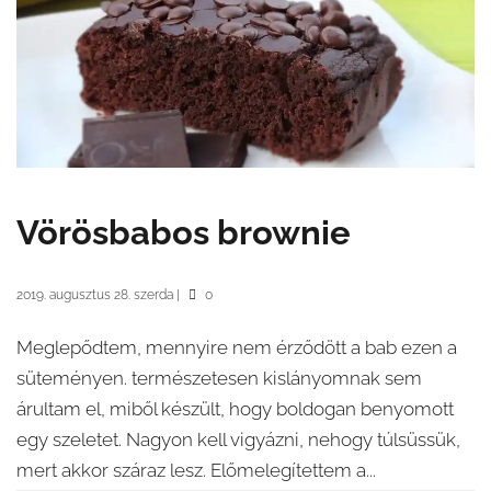
Vörösbabos brownie
2019. augusztus 28. szerda
|
0
Meglepődtem, mennyire nem érződött a bab ezen a
süteményen. természetesen kislányomnak sem
árultam el, miből készült, hogy boldogan benyomott
egy szeletet. Nagyon kell vigyázni, nehogy túlsüssük,
mert akkor száraz lesz. Előmelegítettem a...