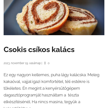
Csokis csíkos kalács
2023. november 19. vasárnap
|
0
Ez egy nagyon kellemes, puha lágy kalácska. Meleg
kakaóval, vajjal igazi komfortétel, téli estékre is
tökéletes. Én megint a kenyérsütőgépem
dagasztóprogramját használtam a tészta
elkészítésénél. Ha nincs masina, tegyük a