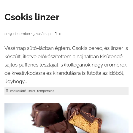
Csokis linzer
2019. december 15. vasárnap
|
0
Vasárnap sütő-lázban égtem. Csokis perec, és linzer is
készült, illetve előkészítettem a hajnalban kisütendő
sajtos puffancs tésztáját is (kolleganők nagy örömére),
de kreatívkodásra és kirándulásra is futotta az időből,
úgyhogy...
,
,
csokoládé
linzer
temperálás