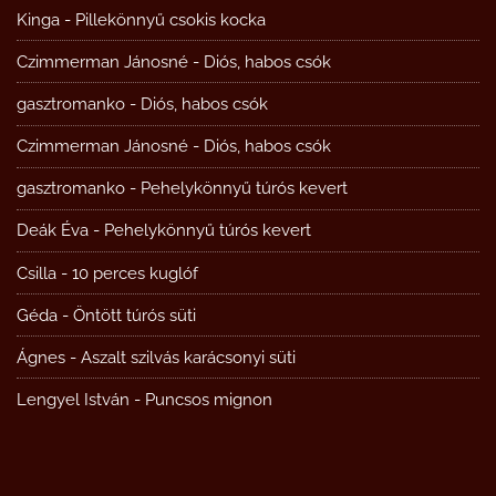
Kinga
-
Pillekönnyű csokis kocka
Czimmerman Jánosné
-
Diós, habos csók
gasztromanko
-
Diós, habos csók
Czimmerman Jánosné
-
Diós, habos csók
gasztromanko
-
Pehelykönnyű túrós kevert
Deák Éva
-
Pehelykönnyű túrós kevert
Csilla
-
10 perces kuglóf
Géda
-
Öntött túrós süti
Ágnes
-
Aszalt szilvás karácsonyi süti
Lengyel István
-
Puncsos mignon