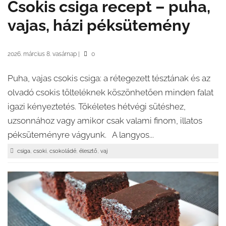
Csokis csiga recept – puha,
vajas, házi péksütemény
2026. március 8. vasárnap
|
0
Puha, vajas csokis csiga: a rétegezett tésztának és az
olvadó csokis tölteléknek köszönhetően minden falat
igazi kényeztetés. Tökéletes hétvégi sütéshez,
uzsonnához vagy amikor csak valami finom, illatos
péksüteményre vágyunk. A langyos...
,
,
,
,
csiga
csoki
csokoládé
élesztő
vaj