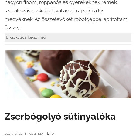
nagyon finom, roppanós és gyerekeknek remek
szórakozás csokoládéval arcot rajzolni a kis
medvéknek. Az összetevőket robotgéppel aprítottam
össze,...
,
,
csokoládé
keksz
maci
Zserbógolyó sütinyalóka
2023. január 8. vasárnap
|
0