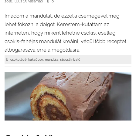
2018. július 15. vasárnap
|
0
Imádom a mandulát, de ezzel a csemegével még
lehet fokozni a dolgot. Kerestem-kutattam az
interneten, hogy miként lehetne csokis, esetleg
csokis-fahéjas mandulát kreálni, végül több receptet
átbogarászva erre a megoldásra...
,
,
,
csokoládé
kakaópor
mandula
rágcsálnivaló