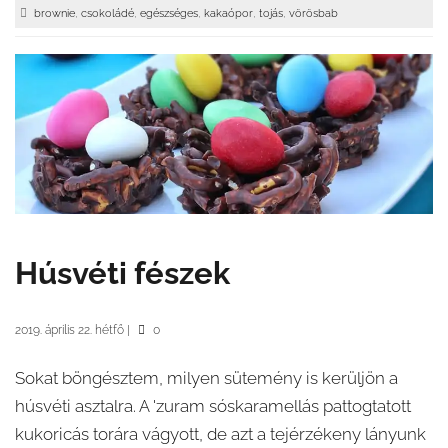
,
,
,
,
,
brownie
csokoládé
egészséges
kakaópor
tojás
vörösbab
Húsvéti fészek
2019. április 22. hétfő
|
0
Sokat böngésztem, milyen sütemény is kerüljön a
húsvéti asztalra. A 'zuram sóskaramellás pattogtatott
kukoricás torára vágyott, de azt a tejérzékeny lányunk