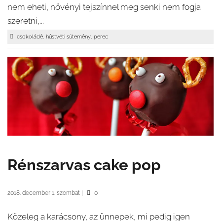
nem eheti, növényi tejszínnel meg senki nem fogja
szeretni,...
,
,
csokoládé
hústvéti sütemény
perec
Rénszarvas cake pop
2018. december 1. szombat
|
0
Közeleg a karácsony, az ünnepek, mi pedig igen