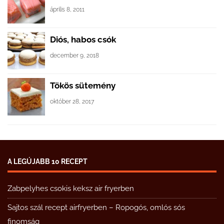
április 8, 2011
Diós, habos csók
december 9, 2018
Tökös sütemény
október 28, 2017
A LEGÚJABB 10 RECEPT
Zabpelyhes csokis keksz air fryerben
Sajtos szál recept airfryerben – Ropogós, omlós sós
finomság