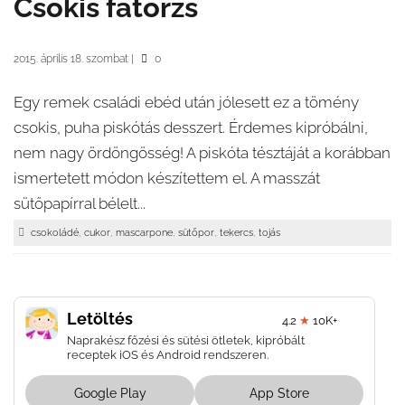
Csokis fatörzs
2015. április 18. szombat
|
0
Egy remek családi ebéd után jólesett ez a tömény
csokis, puha piskótás desszert. Érdemes kipróbálni,
nem nagy ördöngösség! A piskóta tésztáját a korábban
ismertetett módon készítettem el. A masszát
sütőpapírral bélelt...
,
,
,
,
,
csokoládé
cukor
mascarpone
sütőpor
tekercs
tojás
Letöltés
4.2
★
10K+
Naprakész főzési és sütési ötletek, kipróbált
receptek iOS és Android rendszeren.
Google Play
App Store