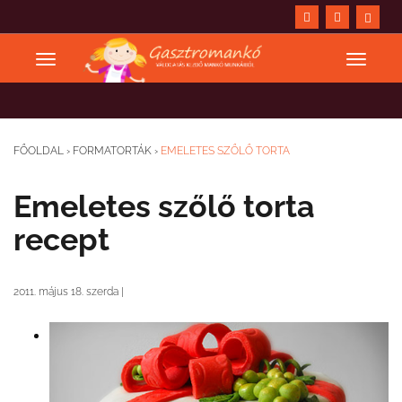
FŐOLDAL
›
FORMATORTÁK
›
EMELETES SZŐLŐ TORTA
Emeletes szőlő torta
recept
2011. május 18. szerda
|