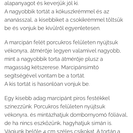
alapanyagot és keverjük jól ki.
A nagyobbik tortát a kókuszkrémmel és az
ananásszal, a kisebbiket a csokikrémmel töltsük
be és vonjuk be kívülről egyenletesen.
A marcipán felét porcukros felületen nyújtsuk
vékonyra, átmérője legyen valamivel nagyobb,
mint a nagyobbik torta átmérője plusz a
magasság kétszerese. Marcipánsimító
segítségével vontam be a tortát.
A kis tortát is hasonlóan vonjuk be.
Egy kisebb adag marcipánt piros festékkel
színezzünk. Porcukros felületen nyújtsuk
vékonyra, és mintázhatjuk dombornyomó fóliával,
de ha nincs eszközünk, hagyhatjuk simán is.
Vágjunk belőle 4 cm széles csíkokat. A tortán a