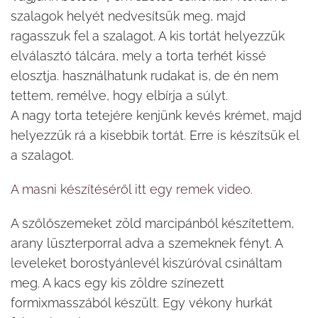
szalagok helyét nedvesítsük meg, majd
ragasszuk fel a szalagot. A kis tortát helyezzük
elválasztó tálcára, mely a torta terhét kissé
elosztja. használhatunk rudakat is, de én nem
tettem, remélve, hogy elbírja a súlyt.
A nagy torta tetejére kenjünk kevés krémet, majd
helyezzük rá a kisebbik tortát. Erre is készítsük el
a szalagot.
A masni készítéséről itt egy remek video.
A szőlőszemeket zöld marcipánból készítettem,
arany lüszterporral adva a szemeknek fényt. A
leveleket borostyánlevél kiszúróval csináltam
meg. A kacs egy kis zöldre színezett
formixmasszából készült. Egy vékony hurkát