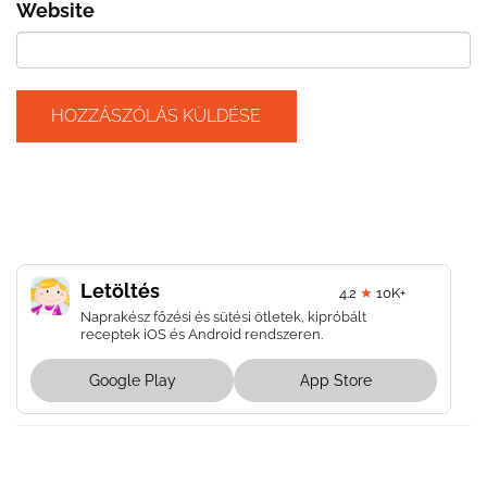
Website
Letöltés
4.2
★
10K+
Naprakész főzési és sütési ötletek, kipróbált
receptek iOS és Android rendszeren.
Google Play
App Store