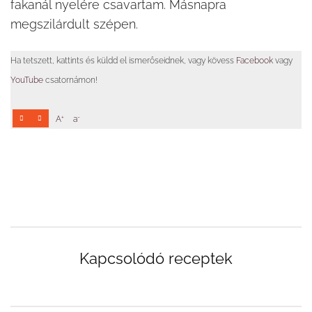
fakanál nyelére csavartam. Másnapra
megszilárdult szépen.
Ha tetszett, kattints és küldd el ismerőseidnek, vagy kövess
Facebook
vagy
YouTube
csatornámon!
+
-
A
a
Kapcsolódó receptek