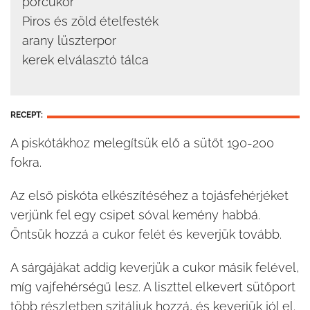
porcukor
Piros és zöld ételfesték
arany lüszterpor
kerek elválasztó tálca
RECEPT:
A piskótákhoz melegítsük elő a sütőt 190-200
fokra.
Az első piskóta elkészítéséhez a tojásfehérjéket
verjünk fel egy csipet sóval kemény habbá.
Öntsük hozzá a cukor felét és keverjük tovább.
A sárgájákat addig keverjük a cukor másik felével,
míg vajfehérségű lesz. A liszttel elkevert sütőport
több részletben szitáljuk hozzá, és keverjük jól el.