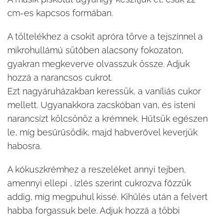
cm-es kapcsos formában.
A töltelékhez a csokit apróra törve a tejszínnel a
mikrohullámú sütőben alacsony fokozaton,
gyakran megkeverve olvasszuk össze. Adjuk
hozzá a narancsos cukrot.
Ezt nagyáruházakban keressük, a vaníliás cukor
mellett. Ugyanakkora zacskóban van, és isteni
narancsízt kölcsönöz a krémnek. Hűtsük egészen
le, míg besűrűsödik, majd habverővel keverjük
habosra.
A kókuszkrémhez a reszeléket annyi tejben,
amennyi ellepi , ízlés szerint cukrozva főzzük
addig, míg megpuhul kissé. Kihűlés után a felvert
habba forgassuk bele. Adjuk hozzá a többi