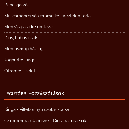
Puncsgolyó
Mascarpones sóskaramellás meztelen torta
Menzás paradicsomleves
Diós, habos csók
Mentaszirup házilag
Joghurtos bagel
Citromos szelet
LEGUTÓBBI HOZZÁSZÓLÁSOK
Kinga
-
Pillekönnyű csokis kocka
Czimmerman Jánosné
-
Diós, habos csók