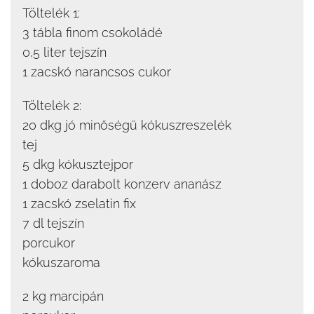
Töltelék 1:
3 tábla finom csokoládé
0,5 liter tejszín
1 zacskó narancsos cukor
Töltelék 2:
20 dkg jó minőségű kókuszreszelék
tej
5 dkg kókusztejpor
1 doboz darabolt konzerv ananász
1 zacskó zselatin fix
7 dl tejszín
porcukor
kókuszaroma
2 kg marcipán