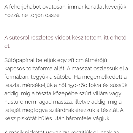
A fehérjehabot óvatosan, immár kanállal keverjük
hozzá, ne törjön össze.
A sütésről részletes videot készítettem, itt érhető
el.
Sütőpapírral béleljük egy 28 cm átmérőjű
kapcsos tortaforma alját .A masszát oszlassuk el a
formában, tegyük a sütőbe. Ha megemelkedett a
tészta, mérsékeljük a hőt 150-160 fokra és süssük
addig, míg a tészta közepébe szúrt villára vagy
hústűre nem ragad massza, illetve addig, míg a
tetejét megfogva szilárdnak érezzük a tésztát. A
kész piskótát hűlés után háromfele vágjuk.
A másik piskótát ugyanígy készítjük el, csak 22