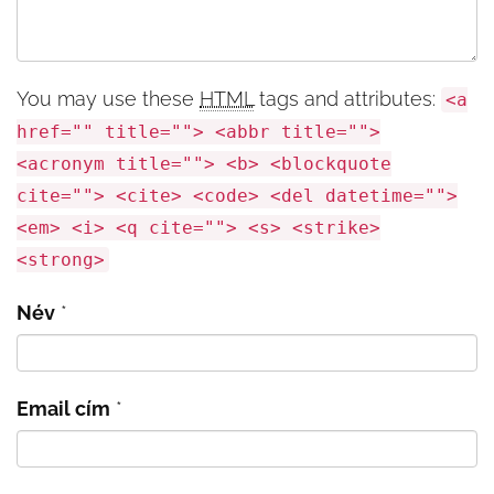
You may use these
HTML
tags and attributes:
<a
href="" title=""> <abbr title="">
<acronym title=""> <b> <blockquote
cite=""> <cite> <code> <del datetime="">
<em> <i> <q cite=""> <s> <strike>
<strong>
Név
*
Email cím
*