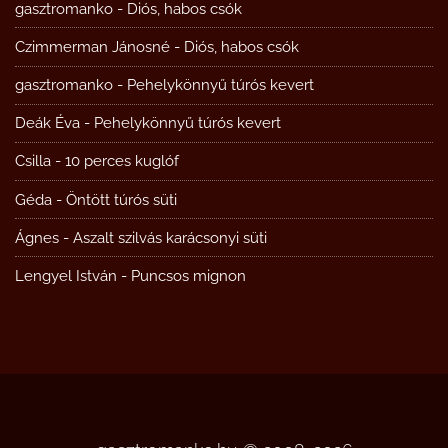
gasztromanko
-
Diós, habos csók
Czimmerman Jánosné
-
Diós, habos csók
gasztromanko
-
Pehelykönnyű túrós kevert
Deák Éva
-
Pehelykönnyű túrós kevert
Csilla
-
10 perces kuglóf
Géda
-
Öntött túrós süti
Ágnes
-
Aszalt szilvás karácsonyi süti
Lengyel István
-
Puncsos mignon