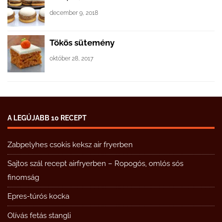
december 9, 2018
Tökös sütemény
október 28, 2017
A LEGÚJABB 10 RECEPT
Zabpelyhes csokis keksz air fryerben
Sajtos szál recept airfryerben – Ropogós, omlós sós
finomság
Epres-túrós kocka
Olívás fetás stangli