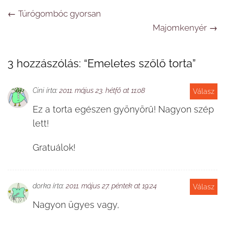
Navigáció
←
Túrógombóc gyorsan
Majomkenyér
→
3 hozzászólás: “
Emeletes szőlő torta
”
Cini
írta:
2011. május 23. hétfő at 11:08
Válasz
Ez a torta egészen gyönyörű! Nagyon szép
lett!
Gratuálok!
dorka
írta:
2011. május 27. péntek at 19:24
Válasz
Nagyon ügyes vagy,