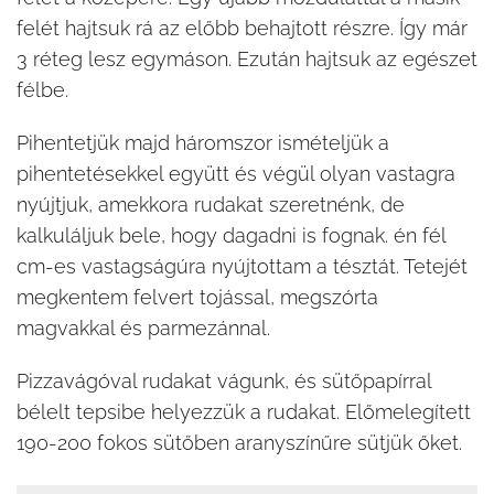
felét hajtsuk rá az előbb behajtott részre. Így már
3 réteg lesz egymáson. Ezután hajtsuk az egészet
félbe.
Pihentetjük majd háromszor ismételjük a
pihentetésekkel együtt és végül olyan vastagra
nyújtjuk, amekkora rudakat szeretnénk, de
kalkuláljuk bele, hogy dagadni is fognak. én fél
cm-es vastagságúra nyújtottam a tésztát. Tetejét
megkentem felvert tojással, megszórta
magvakkal és parmezánnal.
Pizzavágóval rudakat vágunk, és sütőpapírral
bélelt tepsibe helyezzük a rudakat. Előmelegített
190-200 fokos sütőben aranyszínűre sütjük őket.