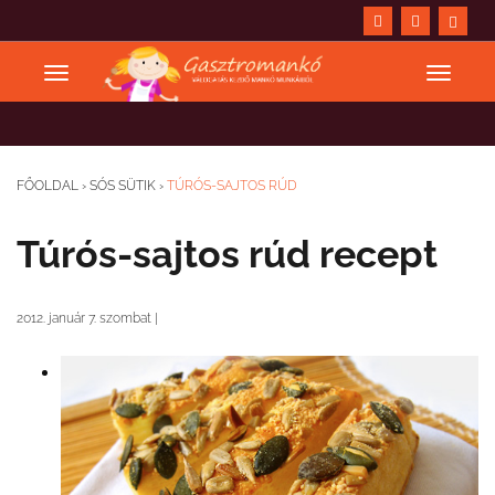
FŐOLDAL
›
SÓS SÜTIK
›
TÚRÓS-SAJTOS RÚD
Túrós-sajtos rúd recept
2012. január 7. szombat
|