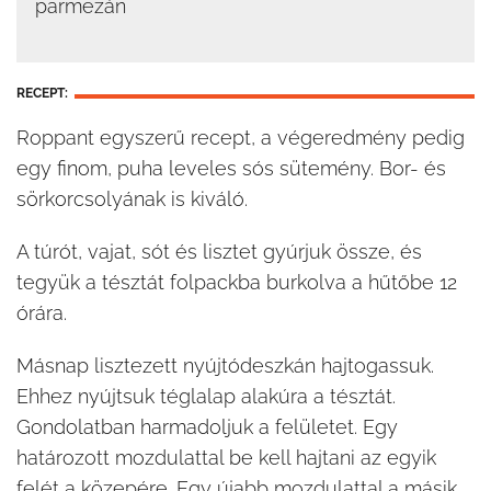
parmezán
RECEPT:
Roppant egyszerű recept, a végeredmény pedig
egy finom, puha leveles sós sütemény. Bor- és
sörkorcsolyának is kiváló.
A túrót, vajat, sót és lisztet gyúrjuk össze, és
tegyük a tésztát folpackba burkolva a hűtőbe 12
órára.
Másnap lisztezett nyújtódeszkán hajtogassuk.
Ehhez nyújtsuk téglalap alakúra a tésztát.
Gondolatban harmadoljuk a felületet. Egy
határozott mozdulattal be kell hajtani az egyik
felét a közepére. Egy újabb mozdulattal a másik