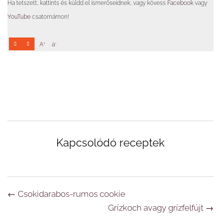
Ha tetszett, kattints és küldd el ismerőseidnek, vagy kövess
Facebook
vagy
YouTube
csatornámon!
+
-
A
a
Kapcsolódó receptek
Navigáció
←
Csokidarabos-rumos cookie
Grízkoch avagy grízfelfújt
→