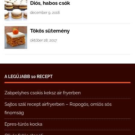
Diós, habos csók
december 9, 2018
Tökös sütemény
október 28, 2017
A LEGÚJABB 10 RECEPT
Zabpelyhes csokis keksz air fryerben
Sajtos szál recept airfryerben – Ropogós, omlós sós
finomság
Epres-túrós kocka