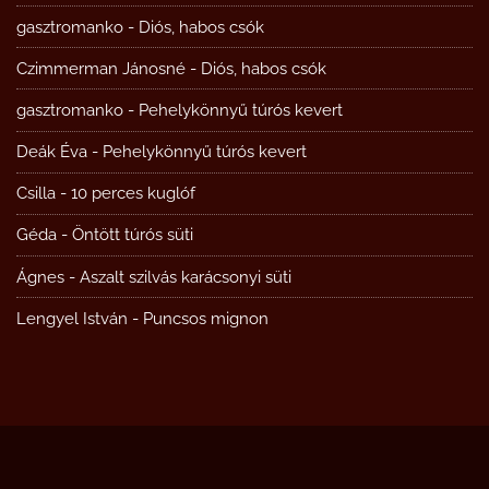
gasztromanko
-
Diós, habos csók
Czimmerman Jánosné
-
Diós, habos csók
gasztromanko
-
Pehelykönnyű túrós kevert
Deák Éva
-
Pehelykönnyű túrós kevert
Csilla
-
10 perces kuglóf
Géda
-
Öntött túrós süti
Ágnes
-
Aszalt szilvás karácsonyi süti
Lengyel István
-
Puncsos mignon