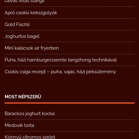
Olívás fetás stangli
Apró csokis kekszgolyók
Gold Fischli
Joghurtos bagel
Mini kalácsok air fryerben
Puha, házi hamburgerzsemle tangzhong technikával
Csokis csiga recept – puha, vajas, házi péksütemény
MOST NÉPSZERŰ
Barackos joghurt kocka
Medovik torta
Könnyű citromos szelet