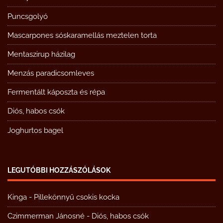
Puncsgolyó
Mascarpones sóskaramellás meztelen torta
Mentaszirup házilag
Menzás paradicsomleves
Fermentált káposzta és répa
Diós, habos csók
Joghurtos bagel
LEGUTÓBBI HOZZÁSZÓLÁSOK
Kinga
-
Pillekönnyű csokis kocka
Czimmerman Jánosné
-
Diós, habos csók