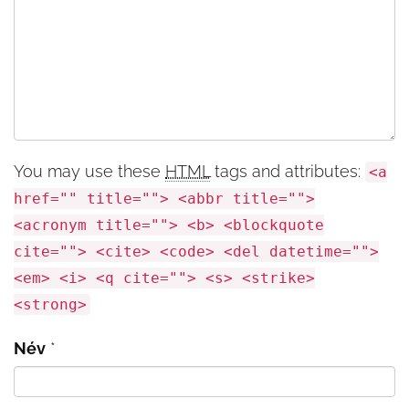
You may use these
HTML
tags and attributes:
<a
href="" title=""> <abbr title="">
<acronym title=""> <b> <blockquote
cite=""> <cite> <code> <del datetime="">
<em> <i> <q cite=""> <s> <strike>
<strong>
Név
*