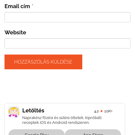
Email cím
*
Website
Letöltés
4.2
★
10K+
Naprakész főzési és sütési ötletek, kipróbált
receptek iOS és Android rendszeren.