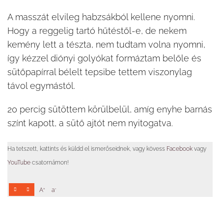
A masszát elvileg habzsákból kellene nyomni.
Hogy a reggelig tartó hűtéstől-e, de nekem
kemény lett a tészta, nem tudtam volna nyomni,
így kézzel diónyi golyókat formáztam belőle és
sütőpapírral bélelt tepsibe tettem viszonylag
távol egymástól.
20 percig sütöttem körülbelül, amíg enyhe barnás
színt kapott, a sütő ajtót nem nyitogatva.
Ha tetszett, kattints és küldd el ismerőseidnek, vagy kövess
Facebook
vagy
YouTube
csatornámon!
+
-
A
a