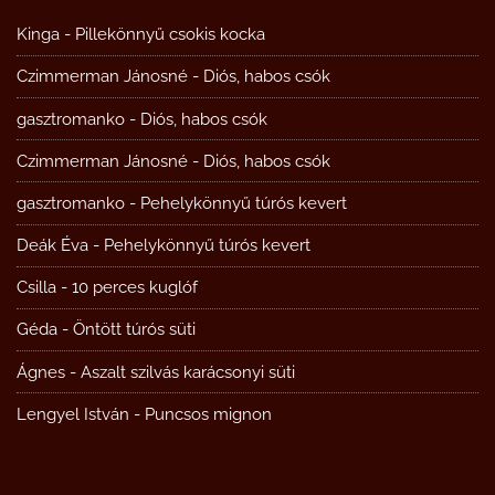
Kinga
-
Pillekönnyű csokis kocka
Czimmerman Jánosné
-
Diós, habos csók
gasztromanko
-
Diós, habos csók
Czimmerman Jánosné
-
Diós, habos csók
gasztromanko
-
Pehelykönnyű túrós kevert
Deák Éva
-
Pehelykönnyű túrós kevert
Csilla
-
10 perces kuglóf
Géda
-
Öntött túrós süti
Ágnes
-
Aszalt szilvás karácsonyi süti
Lengyel István
-
Puncsos mignon