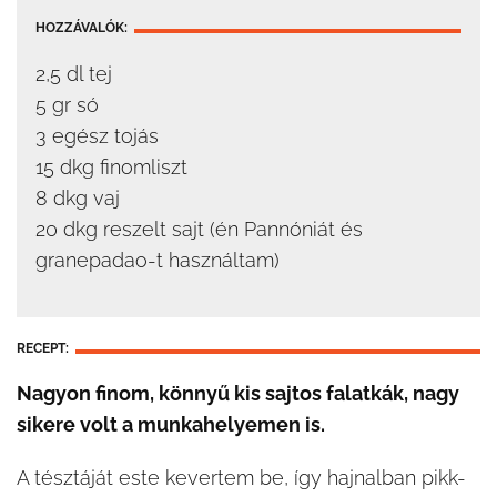
HOZZÁVALÓK:
2,5 dl tej
5 gr só
3 egész tojás
15 dkg finomliszt
8 dkg vaj
20 dkg reszelt sajt (én Pannóniát és
granepadao-t használtam)
RECEPT:
Nagyon finom, könnyű kis sajtos falatkák, nagy
sikere volt a munkahelyemen is.
A tésztáját este kevertem be, így hajnalban pikk-