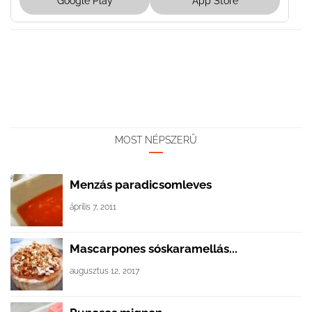
Google Play
App Store
MOST NÉPSZERŰ
Menzás paradicsomleves
április 7, 2011
Mascarpones sóskaramellás...
augusztus 12, 2017