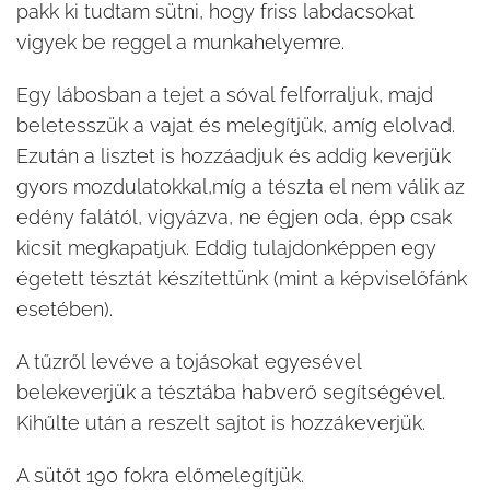
pakk ki tudtam sütni, hogy friss labdacsokat
vigyek be reggel a munkahelyemre.
Egy lábosban a tejet a sóval felforraljuk, majd
beletesszük a vajat és melegítjük, amíg elolvad.
Ezután a lisztet is hozzáadjuk és addig keverjük
gyors mozdulatokkal,míg a tészta el nem válik az
edény falától, vigyázva, ne égjen oda, épp csak
kicsit megkapatjuk. Eddig tulajdonképpen egy
égetett tésztát készítettünk (mint a képviselőfánk
esetében).
A tűzről levéve a tojásokat egyesével
belekeverjük a tésztába habverő segítségével.
Kihűlte után a reszelt sajtot is hozzákeverjük.
A sütőt 190 fokra előmelegítjük.