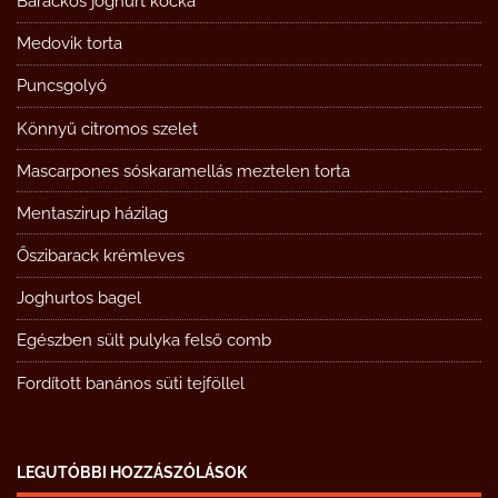
Barackos joghurt kocka
Medovik torta
Puncsgolyó
Könnyű citromos szelet
Mascarpones sóskaramellás meztelen torta
Mentaszirup házilag
Őszibarack krémleves
Joghurtos bagel
Egészben sült pulyka felső comb
Fordított banános süti tejföllel
LEGUTÓBBI HOZZÁSZÓLÁSOK