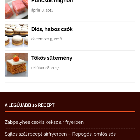
Puncsos mignon
április 8, 2011
Diós, habos csók
december 9, 2018
Tökös sütemény
október 28, 2017
A LEGÚJABB 10 RECEPT
Zabpelyhes csokis keksz air fryerben
Sajtos szál recept airfryerben – Ropogós, omlós sós