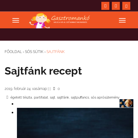
FŐOLDAL
›
SÓS SÜTIK
›
SAJTFÁNK
Sajtfánk recept
2019. február 24. vasárnap
|
|
0
,
,
,
,
,
égetett tészta
partifalat
sajt
sajtfánk
sajtpuffancs
sós aprósütemény