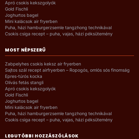
Apró csokis kekszgolyók
Gold Fischli
Joghurtos bagel
Mini kalácsok air fryerben
Puha, házi hamburgerzsemle tangzhong technikával
Csokis csiga recept – puha, vajas, házi péksütemény
MOST NÉPSZERŰ
Zabpelyhes csokis keksz air fryerben
Sajtos szál recept airfryerben – Ropogós, omlós sós finomság
Epres-túrós kocka
Olívás fetás stangli
Apró csokis kekszgolyók
Gold Fischli
Joghurtos bagel
Mini kalácsok air fryerben
Puha, házi hamburgerzsemle tangzhong technikával
Csokis csiga recept – puha, vajas, házi péksütemény
LEGUTÓBBI HOZZÁSZÓLÁSOK