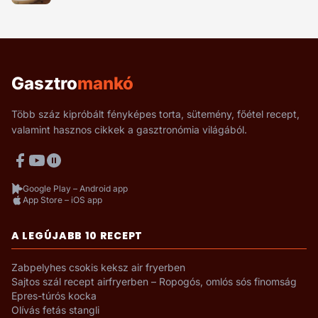
Gasztro
mankó
Több száz kipróbált fényképes torta, sütemény, főétel recept,
valamint hasznos cikkek a gasztronómia világából.
Google Play – Android app
App Store – iOS app
A LEGÚJABB 10 RECEPT
Zabpelyhes csokis keksz air fryerben
Sajtos szál recept airfryerben – Ropogós, omlós sós finomság
Epres-túrós kocka
Olívás fetás stangli