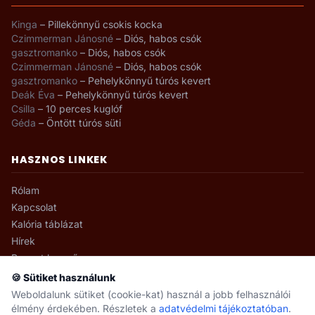
Kinga
–
Pillekönnyű csokis kocka
Czimmerman Jánosné
–
Diós, habos csók
gasztromanko
–
Diós, habos csók
Czimmerman Jánosné
–
Diós, habos csók
gasztromanko
–
Pehelykönnyű túrós kevert
Deák Éva
–
Pehelykönnyű túrós kevert
Csilla
–
10 perces kuglóf
Géda
–
Öntött túrós süti
HASZNOS LINKEK
Rólam
Kapcsolat
Kalória táblázat
Hírek
Recept kereső
🍪 Sütiket használunk
Weboldalunk sütiket (cookie-kat) használ a jobb felhasználói
élmény érdekében. Részletek a
adatvédelmi tájékoztatóban
.