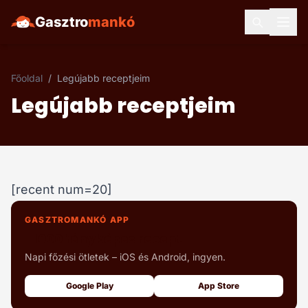
Gasztro
mankó
Főoldal
/
Legújabb receptjeim
Legújabb receptjeim
[recent num=20]
GASZTROMANKÓ APP
+1000 fényképes recept
Napi főzési ötletek – iOS és Android, ingyen.
Google Play
App Store