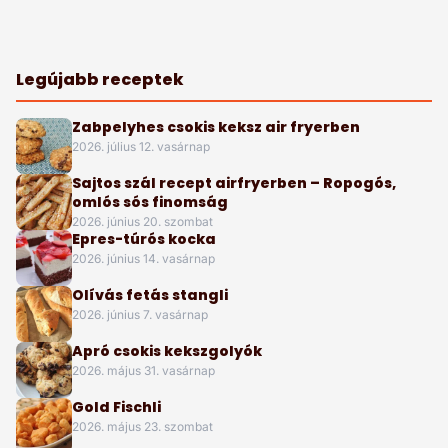
Legújabb receptek
Zabpelyhes csokis keksz air fryerben
2026. július 12. vasárnap
Sajtos szál recept airfryerben – Ropogós,
omlós sós finomság
2026. június 20. szombat
Epres-túrós kocka
2026. június 14. vasárnap
Olívás fetás stangli
2026. június 7. vasárnap
Apró csokis kekszgolyók
2026. május 31. vasárnap
Gold Fischli
2026. május 23. szombat