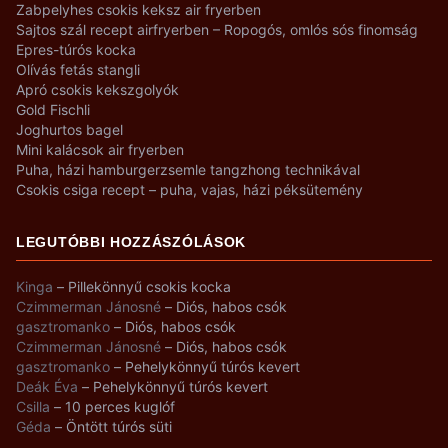
Zabpelyhes csokis keksz air fryerben
Sajtos szál recept airfryerben – Ropogós, omlós sós finomság
Epres-túrós kocka
Olívás fetás stangli
Apró csokis kekszgolyók
Gold Fischli
Joghurtos bagel
Mini kalácsok air fryerben
Puha, házi hamburgerzsemle tangzhong technikával
Csokis csiga recept – puha, vajas, házi péksütemény
LEGUTÓBBI HOZZÁSZÓLÁSOK
Kinga
–
Pillekönnyű csokis kocka
Czimmerman Jánosné
–
Diós, habos csók
gasztromanko
–
Diós, habos csók
Czimmerman Jánosné
–
Diós, habos csók
gasztromanko
–
Pehelykönnyű túrós kevert
Deák Éva
–
Pehelykönnyű túrós kevert
Csilla
–
10 perces kuglóf
Géda
–
Öntött túrós süti