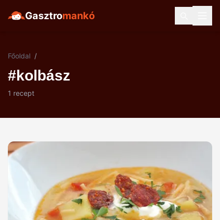
Gasztro
mankó
Főoldal
/
#kolbász
1 recept