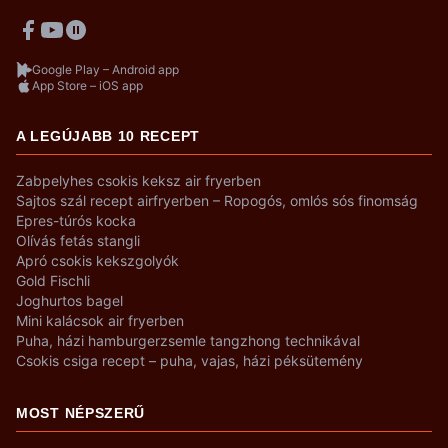
Google Play – Android app
App Store – iOS app
A LEGÚJABB 10 RECEPT
Zabpelyhes csokis keksz air fryerben
Sajtos szál recept airfryerben – Ropogós, omlós sós finomság
Epres-túrós kocka
Olívás fetás stangli
Apró csokis kekszgolyók
Gold Fischli
Joghurtos bagel
Mini kalácsok air fryerben
Puha, házi hamburgerzsemle tangzhong technikával
Csokis csiga recept – puha, vajas, házi péksütemény
MOST NÉPSZERŰ