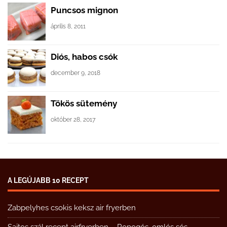
Puncsos mignon
április 8, 2011
Diós, habos csók
december 9, 2018
Tökös sütemény
október 28, 2017
A LEGÚJABB 10 RECEPT
Zabpelyhes csokis keksz air fryerben