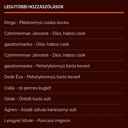
LEGUTÓBBI HOZZÁSZÓLÁSOK
Kinga
-
Pillekönnyű csokis kocka
Czimmerman Jánosné
-
Diós, habos csók
gasztromanko
-
Diós, habos csók
Czimmerman Jánosné
-
Diós, habos csók
gasztromanko
-
Pehelykönnyű túrós kevert
Deák Éva
-
Pehelykönnyű túrós kevert
Csilla
-
10 perces kuglóf
Géda
-
Öntött túrós süti
Ágnes
-
Aszalt szilvás karácsonyi süti
Lengyel István
-
Puncsos mignon