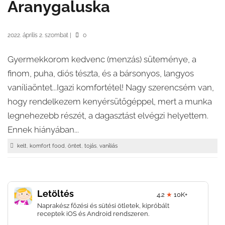
Aranygaluska
2022. április 2. szombat
|
0
Gyermekkorom kedvenc (menzás) süteménye, a
finom, puha, diós tészta, és a bársonyos, langyos
vaníliaöntet...Igazi komfortétel! Nagy szerencsém van,
hogy rendelkezem kenyérsütőgéppel, mert a munka
legnehezebb részét, a dagasztást elvégzi helyettem.
Ennek hiányában...
,
,
,
,
kelt
komfort food
öntet
tojás
vaníliás
Letöltés
4.2
★
10K+
Naprakész főzési és sütési ötletek, kipróbált
receptek iOS és Android rendszeren.