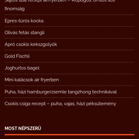
Sajtos szál recept airfryerben – Ropogós, omlós sós
finomság
Epres-túrós kocka
Olívás fetás stangli
Apró csokis kekszgolyók
Gold Fischli
Joghurtos bagel
Mini kalácsok air fryerben
Puha, házi hamburgerzsemle tangzhong technikával
Csokis csiga recept – puha, vajas, házi péksütemény
MOST NÉPSZERŰ