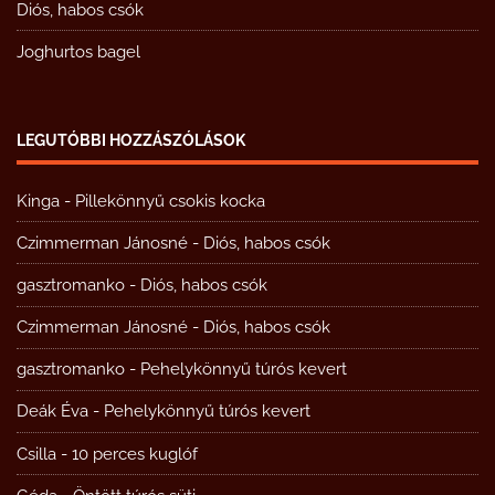
Diós, habos csók
Joghurtos bagel
LEGUTÓBBI HOZZÁSZÓLÁSOK
Kinga
-
Pillekönnyű csokis kocka
Czimmerman Jánosné
-
Diós, habos csók
gasztromanko
-
Diós, habos csók
Czimmerman Jánosné
-
Diós, habos csók
gasztromanko
-
Pehelykönnyű túrós kevert
Deák Éva
-
Pehelykönnyű túrós kevert
Csilla
-
10 perces kuglóf