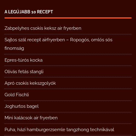
A LEGÚJABB 10 RECEPT
Zabpelyhes csokis keksz air fryerben
Sajtos szál recept airfryerben – Ropogós, omlós sós
finomság
Epres-túrós kocka
Olívás fetás stangli
Apró csokis kekszgolyók
Gold Fischli
Joghurtos bagel
Mini kalácsok air fryerben
Puha, házi hamburgerzsemle tangzhong technikával