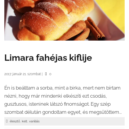
Limara fahéjas kiflije
2017. január 21. szombat
|
0
Én is beálltam a sorba, mint a birka, mert nem bírtam
nézni, hogy már mindenki elkészíti ezt csodás,
gusztusos, isteninek látszó finomságot. Egy szép
szombat délután gondoltam egyet, és megsütöttem...
,
,
élesztő
kelt
vaníliás