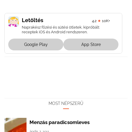
Letöltés
4.2
★
10K+
Naprakész főzési és sütési ötletek, kipróbált
receptek iOS és Android rendszeren.
Google Play
App Store
MOST NÉPSZERŰ
Menzás paradicsomleves
április 7, 2011