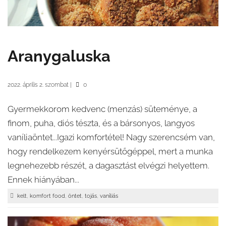
Aranygaluska
2022. április 2. szombat
|
0
Gyermekkorom kedvenc (menzás) süteménye, a
finom, puha, diós tészta, és a bársonyos, langyos
vaníliaöntet...Igazi komfortétel! Nagy szerencsém van,
hogy rendelkezem kenyérsütőgéppel, mert a munka
legnehezebb részét, a dagasztást elvégzi helyettem.
Ennek hiányában...
,
,
,
,
kelt
komfort food
öntet
tojás
vaníliás