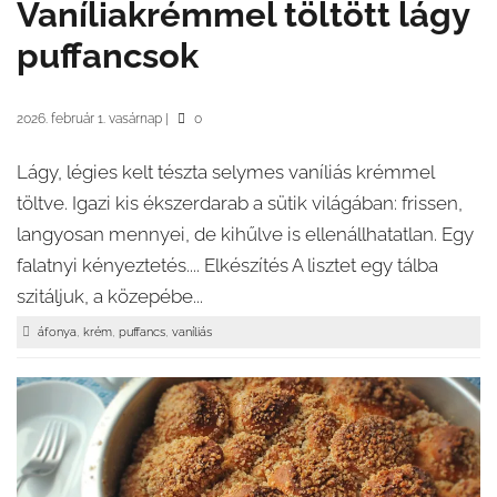
Vaníliakrémmel töltött lágy
puffancsok
2026. február 1. vasárnap
|
0
Lágy, légies kelt tészta selymes vaníliás krémmel
töltve. Igazi kis ékszerdarab a sütik világában: frissen,
langyosan mennyei, de kihűlve is ellenállhatatlan. Egy
falatnyi kényeztetés.... Elkészítés A lisztet egy tálba
szitáljuk, a közepébe...
,
,
,
áfonya
krém
puffancs
vaníliás