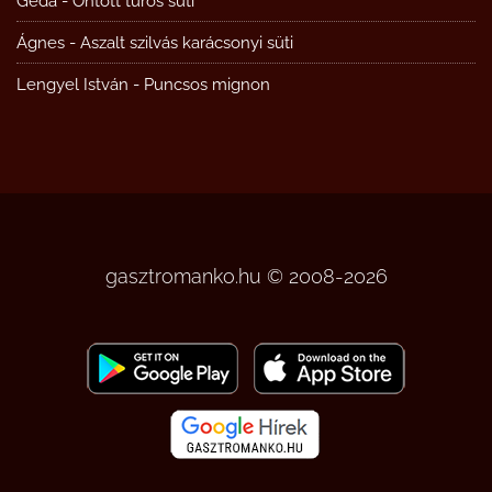
Géda
-
Öntött túrós süti
Ágnes
-
Aszalt szilvás karácsonyi süti
Lengyel István
-
Puncsos mignon
gasztromanko.hu © 2008-2026