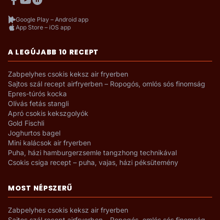
Google Play – Android app
App Store – iOS app
A LEGÚJABB 10 RECEPT
Zabpelyhes csokis keksz air fryerben
Sajtos szál recept airfryerben – Ropogós, omlós sós finomság
Epres-túrós kocka
Olívás fetás stangli
Apró csokis kekszgolyók
Gold Fischli
Joghurtos bagel
Mini kalácsok air fryerben
Puha, házi hamburgerzsemle tangzhong technikával
Csokis csiga recept – puha, vajas, házi péksütemény
MOST NÉPSZERŰ
Zabpelyhes csokis keksz air fryerben
Sajtos szál recept airfryerben – Ropogós, omlós sós finomság