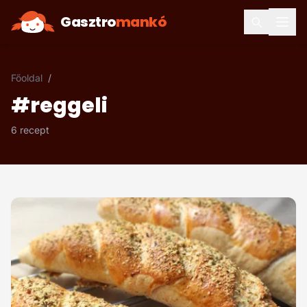
Gasztro
mankó
Főoldal
/
#reggeli
6 recept