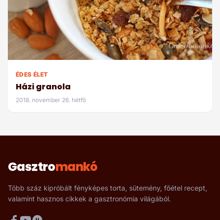
ÉDES ÉLET
Házi granola
2018. november 26. hétfő
Gasztro
mankó
Több száz kipróbált fényképes torta, sütemény, főétel recept,
valamint hasznos cikkek a gasztronómia világából.