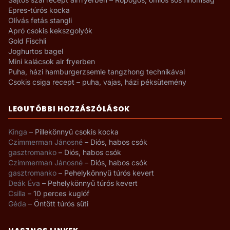
Epres-túrós kocka
Olívás fetás stangli
Apró csokis kekszgolyók
Gold Fischli
Joghurtos bagel
Mini kalácsok air fryerben
Puha, házi hamburgerzsemle tangzhong technikával
Csokis csiga recept – puha, vajas, házi péksütemény
LEGUTÓBBI HOZZÁSZÓLÁSOK
Kinga
–
Pillekönnyű csokis kocka
Czimmerman Jánosné
–
Diós, habos csók
gasztromanko
–
Diós, habos csók
Czimmerman Jánosné
–
Diós, habos csók
gasztromanko
–
Pehelykönnyű túrós kevert
Deák Éva
–
Pehelykönnyű túrós kevert
Csilla
–
10 perces kuglóf
Géda
–
Öntött túrós süti