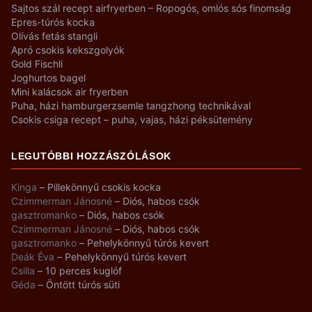
Sajtos szál recept airfryerben – Ropogós, omlós sós finomság
Epres-túrós kocka
Olívás fetás stangli
Apró csokis kekszgolyók
Gold Fischli
Joghurtos bagel
Mini kalácsok air fryerben
Puha, házi hamburgerzsemle tangzhong technikával
Csokis csiga recept – puha, vajas, házi péksütemény
LEGUTÓBBI HOZZÁSZÓLÁSOK
Kinga
–
Pillekönnyű csokis kocka
Czimmerman Jánosné
–
Diós, habos csók
gasztromanko
–
Diós, habos csók
Czimmerman Jánosné
–
Diós, habos csók
gasztromanko
–
Pehelykönnyű túrós kevert
Deák Éva
–
Pehelykönnyű túrós kevert
Csilla
–
10 perces kuglóf
Géda
–
Öntött túrós süti