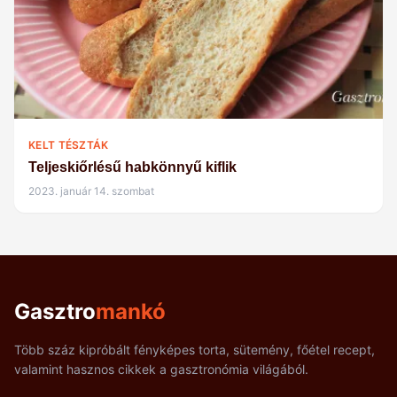
KELT TÉSZTÁK
Teljeskiőrlésű habkönnyű kiflik
2023. január 14. szombat
Gasztro
mankó
Több száz kipróbált fényképes torta, sütemény, főétel recept,
valamint hasznos cikkek a gasztronómia világából.