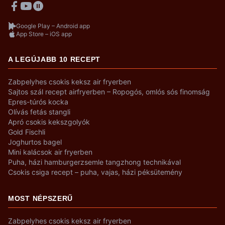
Google Play – Android app
App Store – iOS app
A LEGÚJABB 10 RECEPT
Zabpelyhes csokis keksz air fryerben
Sajtos szál recept airfryerben – Ropogós, omlós sós finomság
Epres-túrós kocka
Olívás fetás stangli
Apró csokis kekszgolyók
Gold Fischli
Joghurtos bagel
Mini kalácsok air fryerben
Puha, házi hamburgerzsemle tangzhong technikával
Csokis csiga recept – puha, vajas, házi péksütemény
MOST NÉPSZERŰ
Zabpelyhes csokis keksz air fryerben