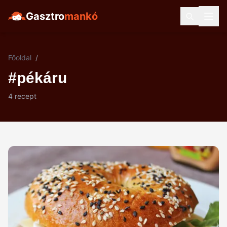
Gasztro
mankó
Főoldal
/
#pékáru
4 recept