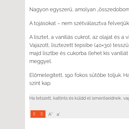
Nagyon egyszerű, amolyan „összedobom
A tojásokat – nem szétválasztva felverjük
A lisztet, a vaníliás cukrot, az olajat és a
Vajazott, lisztezett tepsibe (40×30) tessz
majd lisztbe és cukorba (lehet kis vaníliá
meggyel.
Előmelegített, 190 fokos sütőbe toljuk. Ha
színt kap.
Ha tetszett, kattints és küldd el ismerőseidnek, v
+
-
A
a