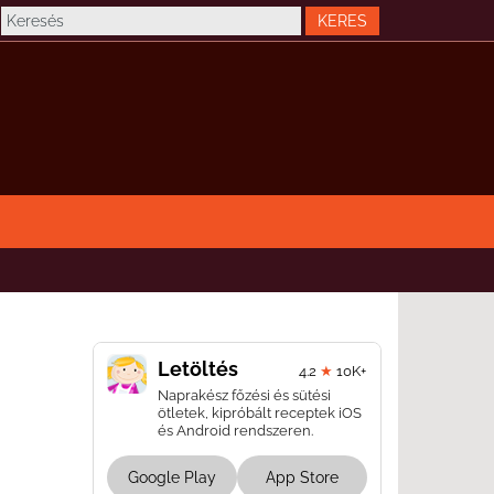
Letöltés
4.2
★
10K+
Naprakész főzési és sütési
ötletek, kipróbált receptek iOS
és Android rendszeren.
Google Play
App Store