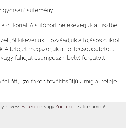
 gyorsan” sütemény.
 a cukorral. A sütőport belekeverjük a lisztbe.
 vizet jól kikeverjük. Hozzáadjuk a tojásos cukrot.
ük. A tetejét megszórjuk a jól lecsepegtetett,
t vagy fahéjat csempészni bele) forgatott
 feljött, 170 fokon továbbsütjük, míg a teteje
agy kövess
Facebook
vagy
YouTube
csatornámon!