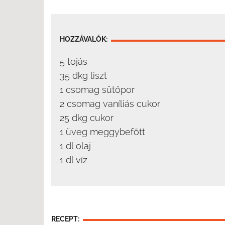
HOZZÁVALÓK:
5 tojás
35 dkg liszt
1 csomag sütőpor
2 csomag vaníliás cukor
25 dkg cukor
1 üveg meggybefőtt
1 dl olaj
1 dl víz
RECEPT: