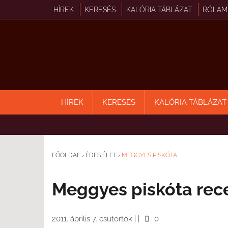
HÍREK
KERESÉS
KALÓRIA TÁBLÁZAT
RÓLAM
HÍREK
KERESÉS
KALÓRIA TÁBLÁZAT
FŐOLDAL
›
ÉDES ÉLET
›
MEGGYES PISKÓTA
Meggyes piskóta rec
2011. április 7. csütörtök
|
|
0