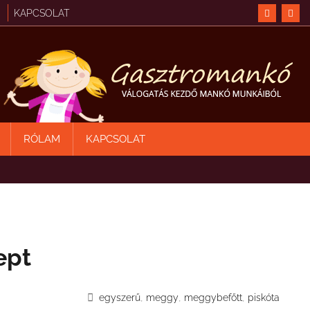
KAPCSOLAT
RÓLAM
KAPCSOLAT
ept
,
,
,
egyszerű
meggy
meggybefőtt
piskóta