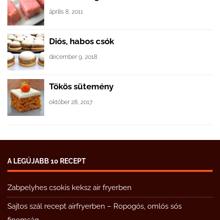
április 8, 2011
Diós, habos csók
december 9, 2018
Tökös sütemény
október 28, 2017
A LEGÚJABB 10 RECEPT
Zabpelyhes csokis keksz air fryerben
Sajtos szál recept airfryerben – Ropogós, omlós sós