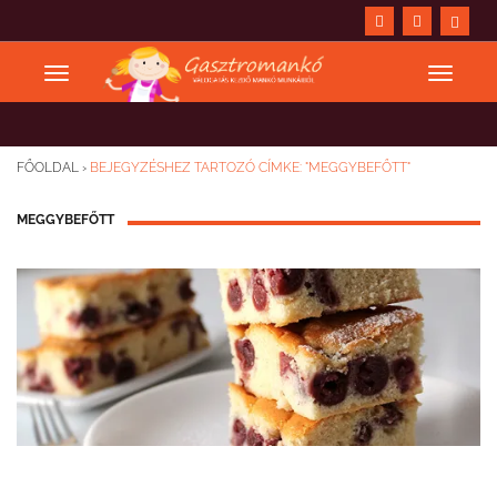
FŐOLDAL
›
BEJEGYZÉSHEZ TARTOZÓ CÍMKE: "MEGGYBEFŐTT"
MEGGYBEFŐTT