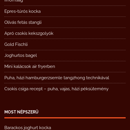
finomság
Epres-túrós kocka
Olívás fetás stangli
Apró csokis kekszgolyók
Gold Fischli
Joghurtos bagel
Mini kalácsok air fryerben
Puha, házi hamburgerzsemle tangzhong technikával
Csokis csiga recept – puha, vajas, házi péksütemény
MOST NÉPSZERŰ
Barackos joghurt kocka