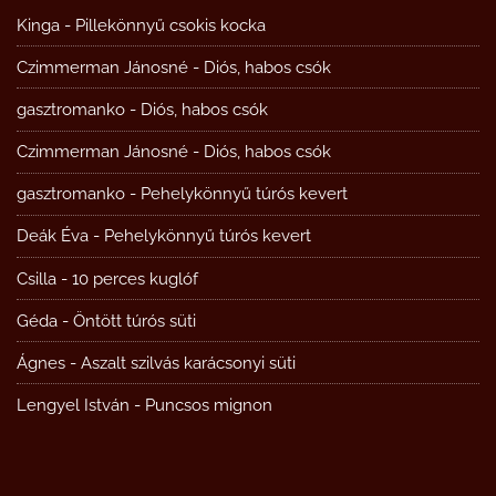
Kinga
-
Pillekönnyű csokis kocka
Czimmerman Jánosné
-
Diós, habos csók
gasztromanko
-
Diós, habos csók
Czimmerman Jánosné
-
Diós, habos csók
gasztromanko
-
Pehelykönnyű túrós kevert
Deák Éva
-
Pehelykönnyű túrós kevert
Csilla
-
10 perces kuglóf
Géda
-
Öntött túrós süti
Ágnes
-
Aszalt szilvás karácsonyi süti
Lengyel István
-
Puncsos mignon