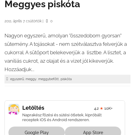
Meggyes piskóta
2011. április 7. csütörtök
|
0
Nagyon egyszerű, amolyan "összedobom gyorsan"
sütemény. A tojásokat - nem szétválasztva felverjük a
cukorral. A sütőport belekeverjük a lisztbe. A lisztet, a
vaníliás cukrot, az olajat és a vizet jól kikeverjük.
Hozzáadjuk...
,
,
,
egyszerű
meggy
meggybefőtt
piskóta
Letöltés
4.2
★
10K+
Naprakész főzési és sütési ötletek, kipróbált
receptek iOS és Android rendszeren.
Google Play
App Store