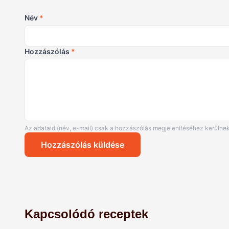
Név
*
Hozzászólás
*
Az adataid (név, e-mail) csak a hozzászólás megjelenítéséhez kerülnek
Hozzászólás küldése
Kapcsolódó receptek