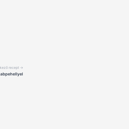
kező recept →
abpehellyel