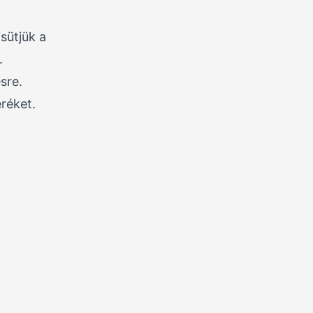
sütjük a
.
sre.
eréket.