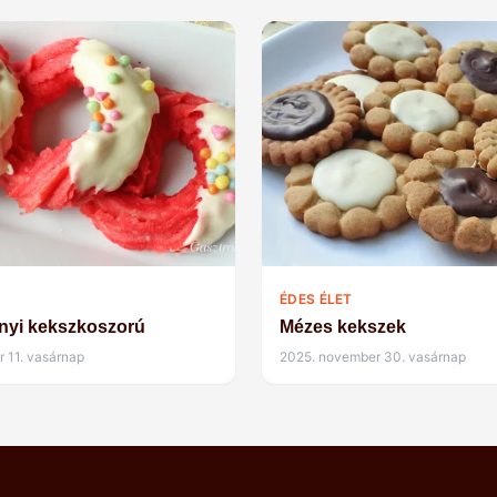
ÉDES ÉLET
nyi kekszkoszorú
Mézes kekszek
r 11. vasárnap
2025. november 30. vasárnap