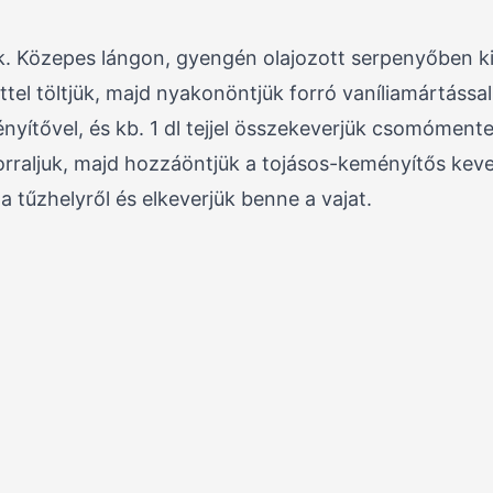
. Közepes lángon, gyengén olajozott serpenyőben ki
el töltjük, majd nyakonöntjük forró vaníliamártással
nyítővel, és kb. 1 dl tejjel összekeverjük csomómente
lforraljuk, majd hozzáöntjük a tojásos-keményítős kev
 tűzhelyről és elkeverjük benne a vajat.