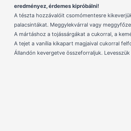
eredményez, érdemes kipróbálni!
A tészta hozzávalóit csomómentesre kikeverjük
palacsintákat. Meggylekvárral vagy meggyfőzett
A mártáshoz a tojássárgákat a cukorral, a kemé
A tejet a vanília kikapart magjaival cukorral fe
Állandón kevergetve összeforraljuk. Levesszük a