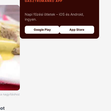
GASZTROMANKÓ APP
+1000 fényképes recept
Napi főzési ötletek – iOS és Android,
ingyen.
Google Play
App Store
e a nagyításhoz
got