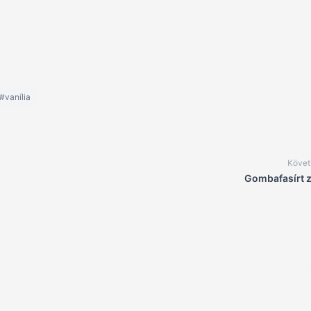
#vanília
Követ
Gombafasírt z