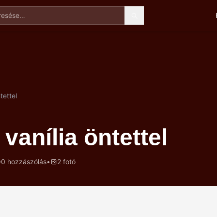
esése
tettel
vanília öntettel
0 hozzászólás
•
2 fotó