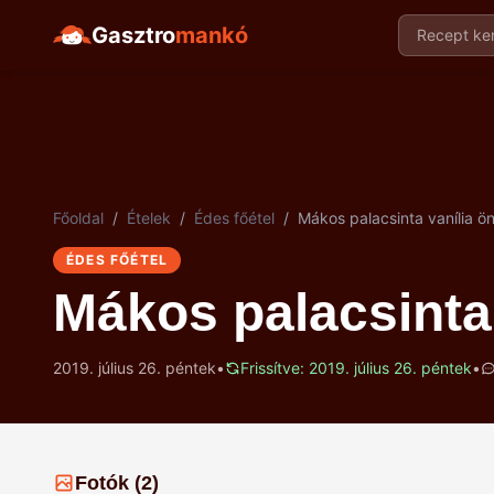
Gasztro
mankó
Recept ker
Főoldal
/
Ételek
/
Édes főétel
/
Mákos palacsinta vanília ön
ÉDES FŐÉTEL
Mákos palacsinta 
2019. július 26. péntek
•
Frissítve: 2019. július 26. péntek
•
Fotók (2)