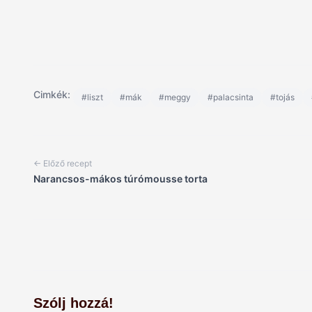
Cimkék:
#liszt
#mák
#meggy
#palacsinta
#tojás
← Előző recept
Narancsos-mákos túrómousse torta
Szólj hozzá!