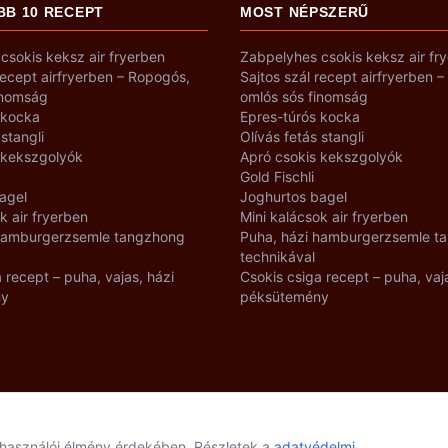
BB 10 RECEPT
MOST NÉPSZERŰ
csokis keksz air fryerben
Zabpelyhes csokis keksz air fr
recept airfryerben – Ropogós,
Sajtos szál recept airfryerben 
inomság
omlós sós finomság
 kocka
Epres-túrós kocka
 stangli
Olívás fetás stangli
 kekszgolyók
Apró csokis kekszgolyók
Gold Fischli
agel
Joghurtos bagel
k air fryerben
Mini kalácsok air fryerben
 hamburgerzsemle tangzhong
Puha, házi hamburgerzsemle t
technikával
 recept – puha, vajas, házi
Csokis csiga recept – puha, vaj
ny
péksütemény
elhasználói élmény érdekében. Részletek a
adatvédelmi