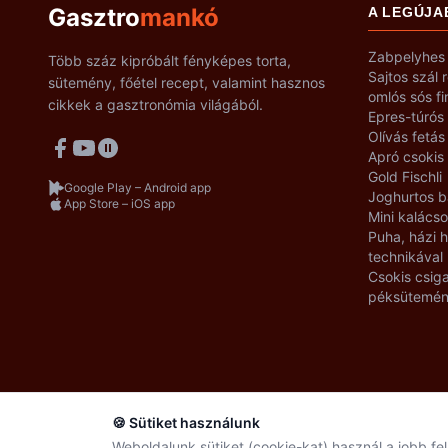
Gasztro
mankó
A LEGÚJA
Zabpelyhes 
Több száz kipróbált fényképes torta,
Sajtos szál 
sütemény, főétel recept, valamint hasznos
omlós sós f
cikkek a gasztronómia világából.
Epres-túrós
Olívás fetás
Apró csokis
Gold Fischli
Google Play – Android app
Joghurtos b
App Store – iOS app
Mini kalácso
Puha, házi
technikával
Csokis csiga
péksütemé
🍪 Sütiket használunk
Weboldalunk sütiket (cookie-kat) használ a jobb f