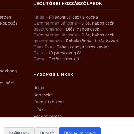
LEGUTÓBBI HOZZÁSZÓLÁSOK
yerben
Kinga
–
Pillekönnyű csokis kocka
– Ropogós,
Czimmerman Jánosné
–
Diós, habos csók
gasztromanko
–
Diós, habos csók
Czimmerman Jánosné
–
Diós, habos csók
gasztromanko
–
Pehelykönnyű túrós kevert
Deák Éva
–
Pehelykönnyű túrós kevert
Csilla
–
10 perces kuglóf
Géda
–
Öntött túrós süti
angzhong
HASZNOS LINKEK
as, házi
Rólam
Kapcsolat
Kalória táblázat
Hírek
Recept kereső
Beállítások
Elutasít
Elfogad mindent