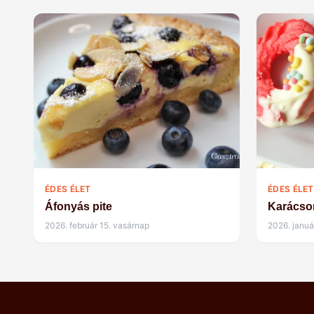
ÉDES ÉLET
ÉDES ÉLET
Áfonyás pite
Karácso
2026. február 15. vasárnap
2026. januá