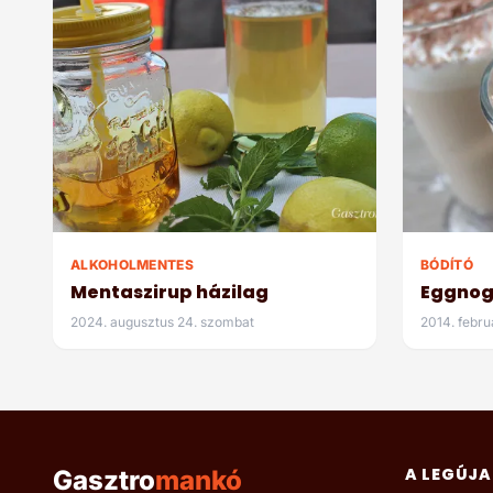
ALKOHOLMENTES
BÓDÍTÓ
Mentaszirup házilag
Eggno
2024. augusztus 24. szombat
2014. febru
A LEGÚJA
Gasztro
mankó