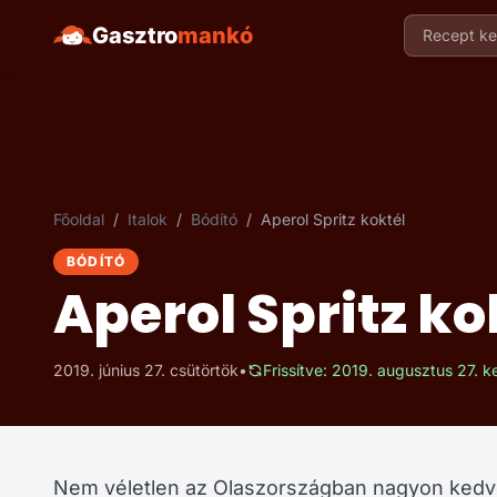
Gasztro
mankó
Recept ker
Főoldal
/
Italok
/
Bódító
/
Aperol Spritz koktél
BÓDÍTÓ
Aperol Spritz ko
2019. június 27. csütörtök
•
Frissítve: 2019. augusztus 27. 
Nem véletlen az Olaszországban nagyon kedvelt