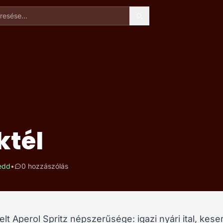
esése
ktél
kedd
•
0 hozzászólás
 Aperol Spritz népszerűsége: igazi nyári ital, kese