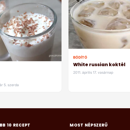
BÓDÍTÓ
White russian koktél
2011. április 17. vasárnap
g
ár 5. szerda
BB 10 RECEPT
MOST NÉPSZERŰ