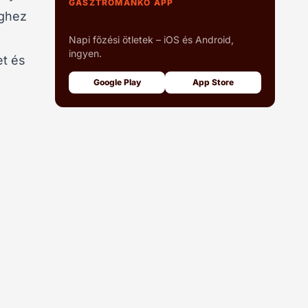
GASZTROMANKÓ APP
éghez
+1000 fényképes recept
Napi főzési ötletek – iOS és Android,
ingyen.
et és
Google Play
App Store