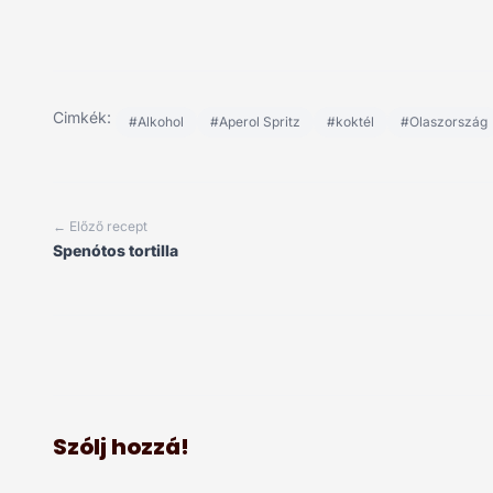
Cimkék:
#Alkohol
#Aperol Spritz
#koktél
#Olaszország
← Előző recept
Spenótos tortilla
Szólj hozzá!