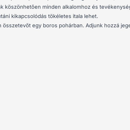
mának köszönhetően minden alkalomhoz és tevékenys
táni kikapcsolódás tökéletes itala lehet.
n összetevőt egy boros pohárban. Adjunk hozzá jeg