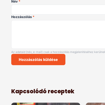
Név
*
Hozzászólás
*
Az adataid (név, e-mail) csak a hozzászólás megjelenítéséhez kerülnek
Hozzászólás küldése
Kapcsolódó receptek