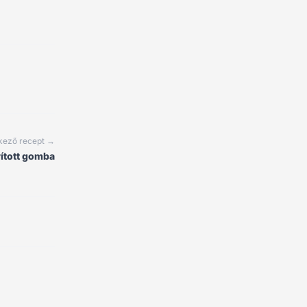
kező recept →
ított gomba