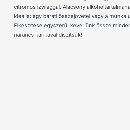
citromos ízvilággal. Alacsony alkoholtartal
ideális: egy baráti összejövetel vagy a munka u
Elkészítése egyszerű: keverjünk össze minde
narancs karikával díszítsük!