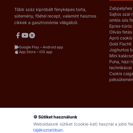
Zabpelyhes 
Több száz kipróbált fényképes torta,
Sajtos szál 
sütemény, főétel recept, valamint hasznos
omlós sós f
cikkek a gasztronómia világából.
Epres-túrós
Olívás fetás
Apró csokis
Gold Fischli
Google Play – Android app
Joghurtos b
App Store – iOS app
Mini kalácso
Puha, házi
technikával
Csokis csiga
péksütemé
🍪 Sütiket használunk
Weboldalunk sütiket (cookie-kat) használ a jobb f
tájékoztatóban
.
© 2008–2026 gasztromanko.hu · Minden jog fenntartva.