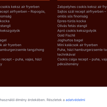
csokis keksz air fryerben
Zabpelyhes csokis keksz air fr
recept airfryerben – Ropogós,
Sajtos szál recept airfryerben 
inomság
omlós sós finomság
 kocka
Epres-túrós kocka
 stangli
Olívás fetás stangli
 kekszgolyók
Apró csokis kekszgolyók
Gold Fischli
agel
Joghurtos bagel
k air fryerben
Mini kalácsok air fryerben
 hamburgerzsemle tangzhong
Puha, házi hamburgerzsemle t
technikával
 recept – puha, vajas, házi
Csokis csiga recept – puha, vaj
ny
péksütemény
elhasználói élmény érdekében. Részletek a
adatvédelmi
Adatvédelmi beállítások
Adatvédelem