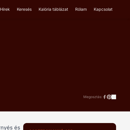
Hírek
Keresés
Kalória táblázat
Rólam
Kapcsolat
Megosztás:
rnyés és