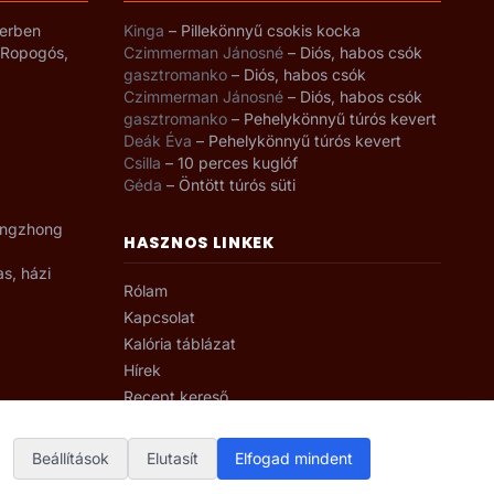
yerben
Kinga
–
Pillekönnyű csokis kocka
– Ropogós,
Czimmerman Jánosné
–
Diós, habos csók
gasztromanko
–
Diós, habos csók
Czimmerman Jánosné
–
Diós, habos csók
gasztromanko
–
Pehelykönnyű túrós kevert
Deák Éva
–
Pehelykönnyű túrós kevert
Csilla
–
10 perces kuglóf
Géda
–
Öntött túrós süti
angzhong
HASZNOS LINKEK
as, házi
Rólam
Kapcsolat
Kalória táblázat
Hírek
Recept kereső
Beállítások
Elutasít
Elfogad mindent
Készítette:
SmartArt