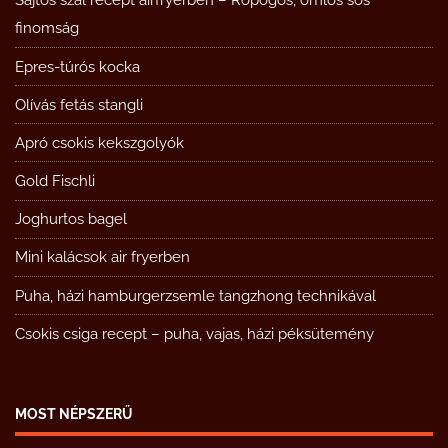
Sajtos szál recept airfryerben – Ropogós, omlós sós
finomság
Epres-túrós kocka
Olívás fetás stangli
Apró csokis kekszgolyók
Gold Fischli
Joghurtos bagel
Mini kalácsok air fryerben
Puha, házi hamburgerzsemle tangzhong technikával
Csokis csiga recept – puha, vajas, házi péksütemény
MOST NÉPSZERŰ