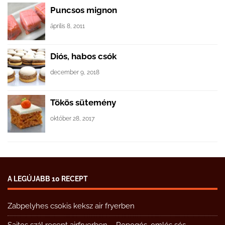
Puncsos mignon
április 8, 2011
Diós, habos csók
december 9, 2018
Tökös sütemény
október 28, 2017
A LEGÚJABB 10 RECEPT
Zabpelyhes csokis keksz air fryerben