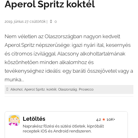
Aperol Spritz koktél
2019. június 27. csütörtök
|
0
Nem véletlen az Olaszországban nagyon kedvelt
Aperol Spritz népszerűsége: igazi nyári ital, kesernyés
és citromos ízvilággal. Alacsony alkoholtartalmának
köszönhetően minden alkalomhoz és
tevékenységhez ideális: egy baráti összejövetel vagy a
munka...
,
,
,
,
Alkohol
Aperol Spritz
koktél
Olaszország
Prosecco
Letöltés
4.2
★
10K+
Naprakész főzési és sütési ötletek, kipróbált
receptek iOS és Android rendszeren.