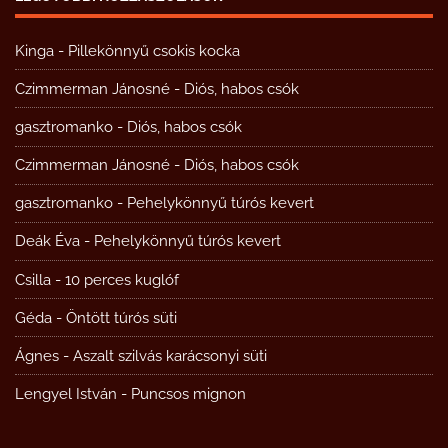
Kinga
-
Pillekönnyű csokis kocka
Czimmerman Jánosné
-
Diós, habos csók
gasztromanko
-
Diós, habos csók
Czimmerman Jánosné
-
Diós, habos csók
gasztromanko
-
Pehelykönnyű túrós kevert
Deák Éva
-
Pehelykönnyű túrós kevert
Csilla
-
10 perces kuglóf
Géda
-
Öntött túrós süti
Ágnes
-
Aszalt szilvás karácsonyi süti
Lengyel István
-
Puncsos mignon