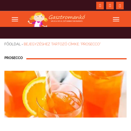
FŐOLDAL
›
BEJEGYZÉSHEZ TARTOZÓ CÍMKE: "PROSECCO"
PROSECCO