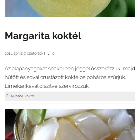
Margarita koktél
2011. április 7. csütörtök
|
0
Az alapanyagokat shakerben jéggel összerázzuk, majd
hűtött és sóval crustázott koktélos pohárba szűrjük.
Limekarikával díszítve szervírozzuk....
,
Alkohol
koktél