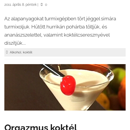
2011. április 8. péntek
|
0
Az alapanyagokat turmixgépben tört jéggel simára
turmixoljuk. Hütött hurrikán pohárba töltjük, és
ananászszelettel, valamint koktélcseresznyével
díszítjük....
,
Alkohol
koktél
Orgazmus koktél