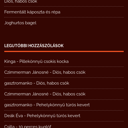
Diós, habos csók
Fermentált káposzta és répa
Joghurtos bagel
LEGUTÓBBI HOZZÁSZÓLÁSOK
Kinga
-
Pillekönnyű csokis kocka
Czimmerman Jánosné
-
Diós, habos csók
gasztromanko
-
Diós, habos csók
Czimmerman Jánosné
-
Diós, habos csók
gasztromanko
-
Pehelykönnyű túrós kevert
Deák Éva
-
Pehelykönnyű túrós kevert
Csilla
-
10 perces kuglóf