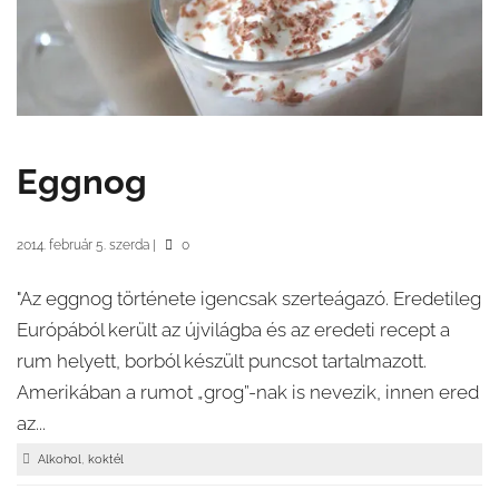
Eggnog
2014. február 5. szerda
|
0
"Az eggnog története igencsak szerteágazó. Eredetileg
Európából került az újvilágba és az eredeti recept a
rum helyett, borból készült puncsot tartalmazott.
Amerikában a rumot „grog”-nak is nevezik, innen ered
az...
,
Alkohol
koktél