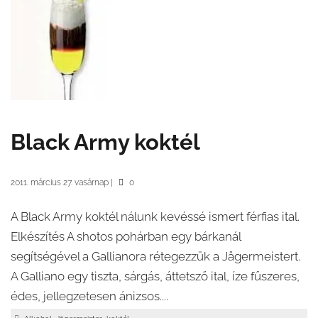
Black Army koktél
2011. március 27. vasárnap
|
0
A Black Army koktél nálunk kevéssé ismert férfias ital.
Elkészítés A shotos pohárban egy bárkanál
segítségével a Gallianora rétegezzük a Jägermeistert.
A Galliano egy tiszta, sárgás, áttetsző ital, íze fűszeres,
édes, jellegzetesen ánizsos....