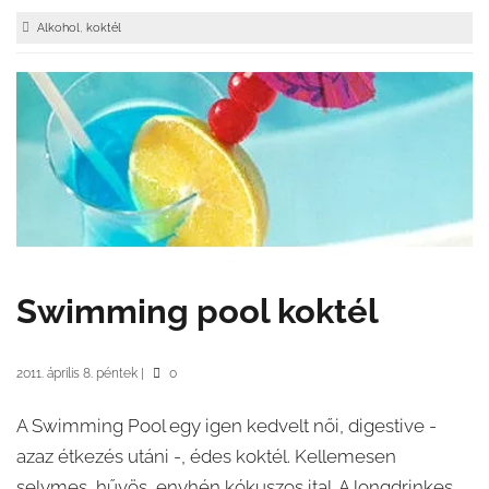
,
Alkohol
koktél
Swimming pool koktél
2011. április 8. péntek
|
0
A Swimming Pool egy igen kedvelt női, digestive -
azaz étkezés utáni -, édes koktél. Kellemesen
selymes, hűvös, enyhén kókuszos ital. A longdrinkes