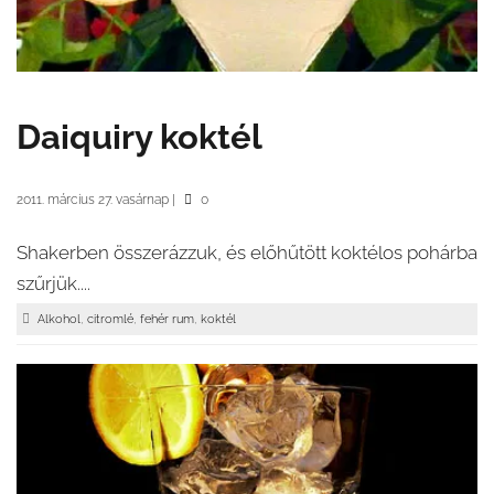
Daiquiry koktél
2011. március 27. vasárnap
|
0
Shakerben összerázzuk, és előhűtött koktélos pohárba
szűrjük....
,
,
,
Alkohol
citromlé
fehér rum
koktél