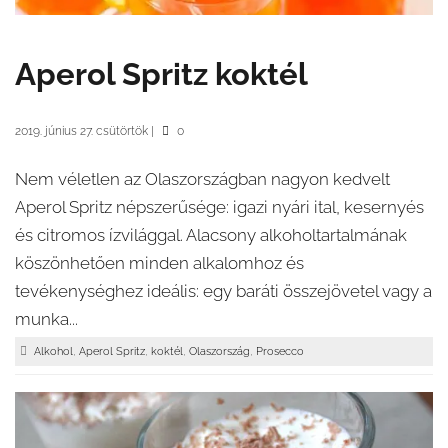
Aperol Spritz koktél
2019. június 27. csütörtök
|
0
Nem véletlen az Olaszországban nagyon kedvelt
Aperol Spritz népszerűsége: igazi nyári ital, kesernyés
és citromos ízvilággal. Alacsony alkoholtartalmának
köszönhetően minden alkalomhoz és
tevékenységhez ideális: egy baráti összejövetel vagy a
munka...
,
,
,
,
Alkohol
Aperol Spritz
koktél
Olaszország
Prosecco