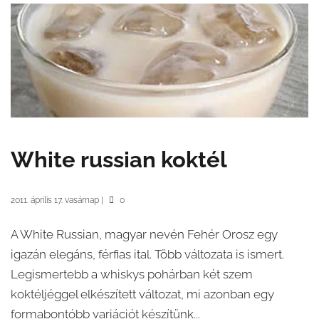
White russian koktél
2011. április 17. vasárnap
|
0
A White Russian, magyar nevén Fehér Orosz egy
igazán elegáns, férfias ital. Több változata is ismert.
Legismertebb a whiskys pohárban két szem
koktéljéggel elkészített változat, mi azonban egy
formabontóbb variációt készítünk...