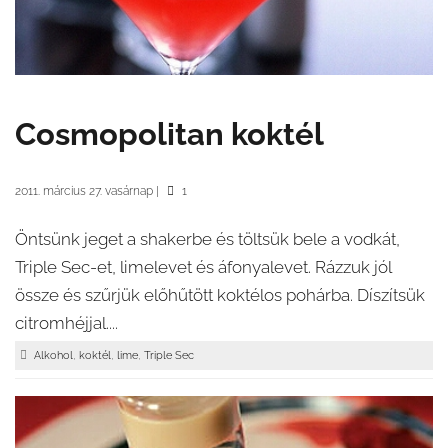
Cosmopolitan koktél
2011. március 27. vasárnap
|
1
Öntsünk jeget a shakerbe és töltsük bele a vodkát,
Triple Sec-et, limelevet és áfonyalevet. Rázzuk jól
össze és szűrjük előhűtött koktélos pohárba. Díszítsük
citromhéjjal....
,
,
,
Alkohol
koktél
lime
Triple Sec