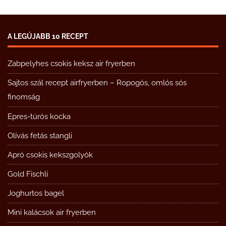
A LEGÚJABB 10 RECEPT
Zabpelyhes csokis keksz air fryerben
Sajtos szál recept airfryerben – Ropogós, omlós sós
finomság
Epres-túrós kocka
Olívás fetás stangli
Apró csokis kekszgolyók
Gold Fischli
Joghurtos bagel
Mini kalácsok air fryerben