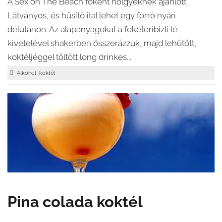
A Sex on The Beach főként hölgyeknek ajánlott.
Látványos, és hűsítő ital lehet egy forró nyári
délutánon. Az alapanyagokat a feketeribizli lé
kivételével shakerben összerázzuk, majd lehűtött,
koktéljéggel töltött long drinkes...
,
Alkohol
koktél
Pina colada koktél