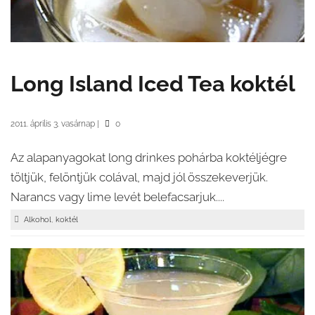
Long Island Iced Tea koktél
2011. április 3. vasárnap
|
0
Az alapanyagokat long drinkes pohárba koktéljégre
töltjük, felöntjük colával, majd jól összekeverjük.
Narancs vagy lime levét belefacsarjuk....
,
Alkohol
koktél