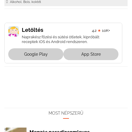
,
,
Alkohol
Bols
koktél
Letöltés
4.2
★
10K+
Naprakész főzési és sütési ötletek, kipróbált
receptek iOS és Android rendszeren.
Google Play
App Store
MOST NÉPSZERŰ