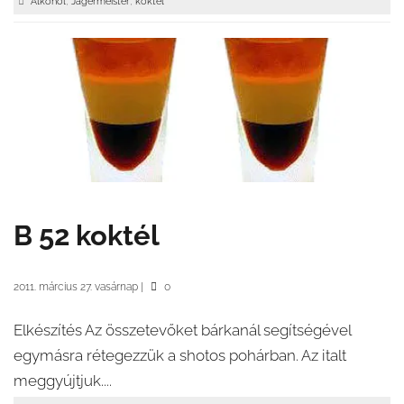
,
,
Alkohol
Jägermeister
koktél
B 52 koktél
2011. március 27. vasárnap
|
0
Elkészítés Az összetevőket bárkanál segítségével
egymásra rétegezzük a shotos pohárban. Az italt
meggyújtjuk....