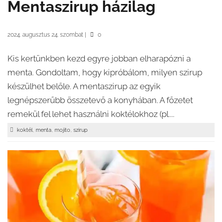
Mentaszirup házilag
2024. augusztus 24. szombat
|
0
Kis kertünkben kezd egyre jobban elharapózni a
menta. Gondoltam, hogy kipróbálom, milyen szirup
készülhet belőle. A mentaszirup az egyik
legnépszerűbb összetevő a konyhában. A főzetet
remekül fel lehet használni koktélokhoz (pl....
,
,
,
koktél
menta
mojito
szirup