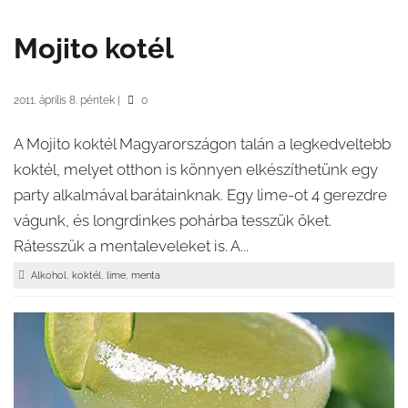
Mojito kotél
2011. április 8. péntek
|
0
A Mojito koktél Magyarországon talán a legkedveltebb
koktél, melyet otthon is könnyen elkészíthetünk egy
party alkalmával barátainknak. Egy lime-ot 4 gerezdre
vágunk, és longrdinkes pohárba tesszük őket.
Rátesszük a mentaleveleket is. A...
,
,
,
Alkohol
koktél
lime
menta