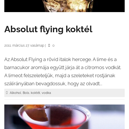
Absolut flying koktél
2011. március 27. vasárnap
|
0
Az Absolut Flying a rövid italok hercege. A lime és a
barnacukor aromája együtt járja át a citromos vodkát.
A limeot felszeleteljük, majd a szeleteket rostjának
szálirányában bevagdossuk, hogy az olvadt...
,
,
,
Alkohol
Bols
koktél
vodka