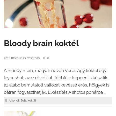
Bloody brain koktél
2011. március 27. vasárnap
|
0
A Bloody Brain, magyar nevén Véres Agy koktél egy
layer shot, azaz rövid ital. Többféle képpen is készítik,
az alább bemutatott változat kevéssé erős, hölgyek is
bátran fogyaszthatják. Elkészítés A shotos pohárba...
,
,
Alkohol
Bols
koktél