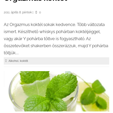
2011. április 8. péntek
|
0
Az Orgazmus koktél sokak kedvence. Több változata
ismert. Készíthető whiskys pohárban koktéljéggel,
vagy akár Y pohárba töltve is fogyasztható. Az
összetevőket shakerben összerázzuk, majd Y pohárba
töltjük....
,
Alkohol
koktél