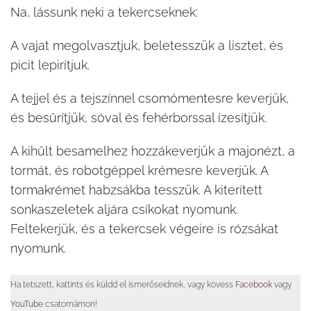
Na, lássunk neki a tekercseknek:
A vajat megolvasztjuk, beletesszük a lisztet, és
picit lepirítjuk.
A tejjel és a tejszínnel csomómentesre keverjük,
és besűrítjük, sóval és fehérborssal ízesítjük.
A kihűlt besamelhez hozzákeverjük a majonézt, a
tormát, és robotgéppel krémesre keverjük. A
tormakrémet habzsákba tesszük. A kiterített
sonkaszeletek aljára csíkokat nyomunk.
Feltekerjük, és a tekercsek végeire is rózsákat
nyomunk.
Ha tetszett, kattints és küldd el ismerőseidnek, vagy kövess
Facebook
vagy
YouTube
csatornámon!