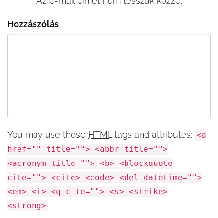
Az e-mail címet nem tesszük közzé.
Hozzászólás
You may use these
HTML
tags and attributes:
<a
href="" title=""> <abbr title="">
<acronym title=""> <b> <blockquote
cite=""> <cite> <code> <del datetime="">
<em> <i> <q cite=""> <s> <strike>
<strong>