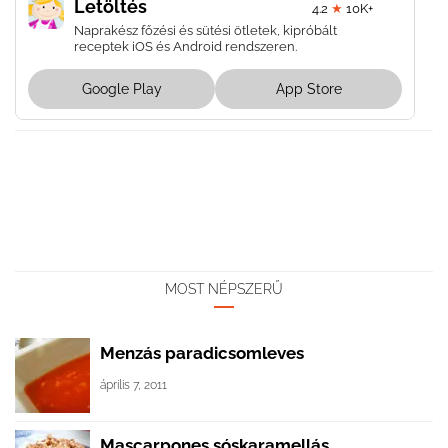
Letöltés
4.2
★
10K+
Naprakész főzési és sütési ötletek, kipróbált
receptek iOS és Android rendszeren.
Google Play
App Store
MOST NÉPSZERŰ
Menzás paradicsomleves
április 7, 2011
Mascarpones sóskaramellás...