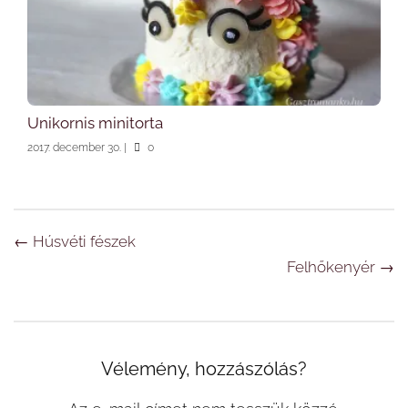
Unikornis minitorta
2017. december 30.
|
0
Navigáció
←
Húsvéti fészek
Felhőkenyér
→
Vélemény, hozzászólás?