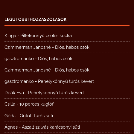
LEGUTÓBBI HOZZÁSZÓLÁSOK
Kinga
-
Pillekönnyű csokis kocka
Czimmerman Jánosné
-
Diós, habos csók
gasztromanko
-
Diós, habos csók
Czimmerman Jánosné
-
Diós, habos csók
gasztromanko
-
Pehelykönnyű túrós kevert
Deák Éva
-
Pehelykönnyű túrós kevert
Csilla
-
10 perces kuglóf
Géda
-
Öntött túrós süti
Ágnes
-
Aszalt szilvás karácsonyi süti