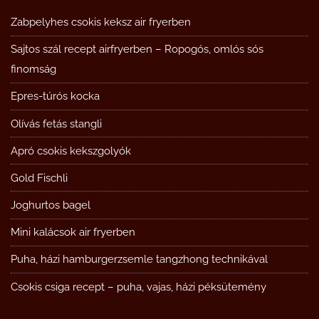
Zabpelyhes csokis keksz air fryerben
Sajtos szál recept airfryerben – Ropogós, omlós sós
finomság
Epres-túrós kocka
Olívás fetás stangli
Apró csokis kekszgolyók
Gold Fischli
Joghurtos bagel
Mini kalácsok air fryerben
Puha, házi hamburgerzsemle tangzhong technikával
Csokis csiga recept – puha, vajas, házi péksütemény