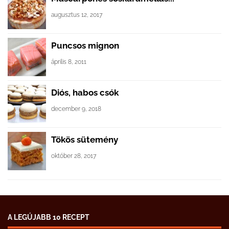
augusztus 12, 2017
Puncsos mignon
április 8, 2011
Diós, habos csók
december 9, 2018
Tökös sütemény
október 28, 2017
A LEGÚJABB 10 RECEPT