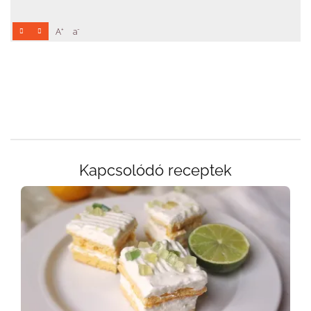
+
-
A
a
Kapcsolódó receptek