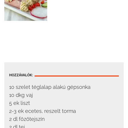
HOZZÁVALÓK:
10 szelet téglalap alakú gépsonka
10 dkg vaj
5 ek liszt
2-3 ek ecetes, reszelt torma
2 dl főzőtejszín
2 dl tej