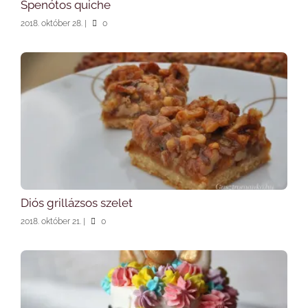
Spenótos quiche
2018. október 28.
|
0
Diós grillázsos szelet
2018. október 21.
|
0