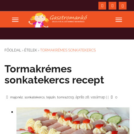
FŐOLDAL
›
ÉTELEK
›
TORMAKRÉMES SONKATEKERCS
Tormakrémes
sonkatekercs recept
,
,
,
2019. április 28. vasárnap
|
|
0
majonéz
sonkatekercs
tejszín
tomra