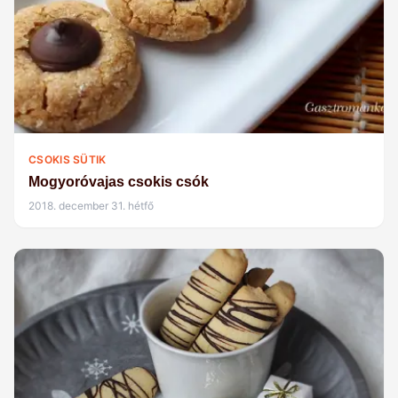
CSOKIS SÜTIK
Mogyoróvajas csokis csók
2018. december 31. hétfő