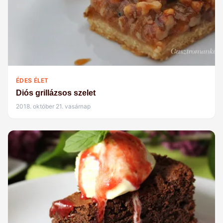
ÉDES ÉLET
Diós grillázsos szelet
2018. október 21. vasárnap