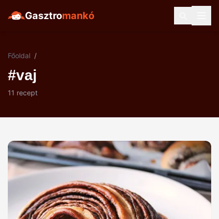
Gasztro
mankó
Főoldal
/
#vaj
11 recept