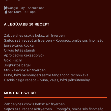
Google Play – Android app
App Store – iOS app
A LEGÚJABB 10 RECEPT
Zabpelyhes csokis keksz air fryerben
Sajtos szál recept airfryerben – Ropogós, omlós sós finomság
Epres-túrós kocka
Olívás fetás stangli
Apró csokis kekszgolyók
Gold Fischli
Joghurtos bagel
Mini kalácsok air fryerben
Puha, házi hamburgerzsemle tangzhong technikával
Csokis csiga recept – puha, vajas, házi péksütemény
MOST NÉPSZERŰ
Zabpelyhes csokis keksz air fryerben
Sajtos szál recept airfryerben – Ropogós, omlós sós finomság