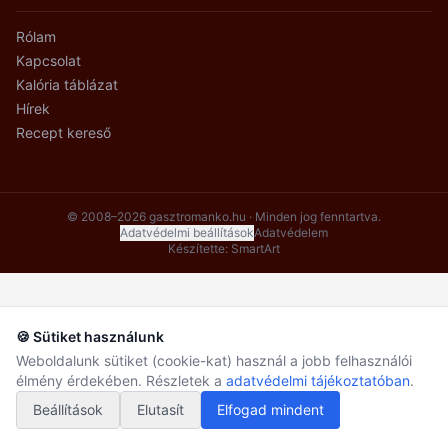
Rólam
Kapcsolat
Kalória táblázat
Hírek
Recept kereső
© 2008–2026 gasztromanko.hu · Minden jog fenntartva.
Adatvédelmi beállítások
Adatvédelem
Készítette:
SmartArt
🍪 Sütiket használunk
Weboldalunk sütiket (cookie-kat) használ a jobb felhasználói
élmény érdekében. Részletek a
adatvédelmi tájékoztatóban
.
Beállítások
Elutasít
Elfogad mindent