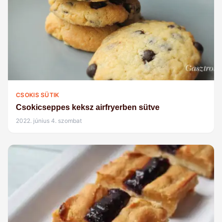
CSOKIS SÜTIK
Csokicseppes keksz airfryerben sütve
2022. június 4. szombat