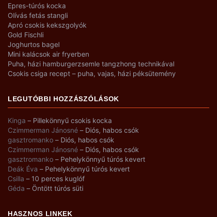
Epres-túrós kocka
Olívás fetás stangli
Apró csokis kekszgolyók
Gold Fischli
Joghurtos bagel
Mini kalácsok air fryerben
Puha, házi hamburgerzsemle tangzhong technikával
Csokis csiga recept – puha, vajas, házi péksütemény
LEGUTÓBBI HOZZÁSZÓLÁSOK
Kinga
–
Pillekönnyű csokis kocka
Czimmerman Jánosné
–
Diós, habos csók
gasztromanko
–
Diós, habos csók
Czimmerman Jánosné
–
Diós, habos csók
gasztromanko
–
Pehelykönnyű túrós kevert
Deák Éva
–
Pehelykönnyű túrós kevert
Csilla
–
10 perces kuglóf
Géda
–
Öntött túrós süti
HASZNOS LINKEK