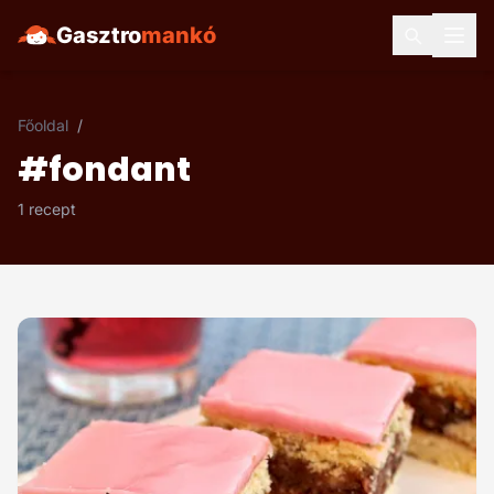
Gasztro
mankó
Főoldal
/
#fondant
1 recept