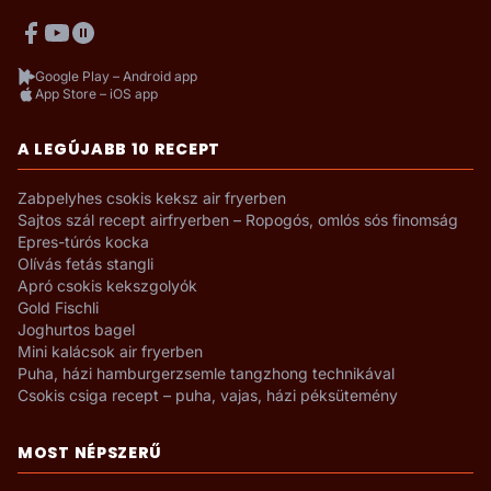
Google Play – Android app
App Store – iOS app
A LEGÚJABB 10 RECEPT
Zabpelyhes csokis keksz air fryerben
Sajtos szál recept airfryerben – Ropogós, omlós sós finomság
Epres-túrós kocka
Olívás fetás stangli
Apró csokis kekszgolyók
Gold Fischli
Joghurtos bagel
Mini kalácsok air fryerben
Puha, házi hamburgerzsemle tangzhong technikával
Csokis csiga recept – puha, vajas, házi péksütemény
MOST NÉPSZERŰ