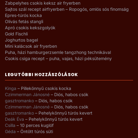
Zabpelyhes csokis keksz air fryerben
Sajtos szál recept airfryerben – Ropogós, omlós sós finomság
Epres-túrós kocka
Olívás fetás stangli
Apró csokis kekszgolyók
Gold Fischli
Joghurtos bagel
Mini kalácsok air fryerben
Puha, házi hamburgerzsemle tangzhong technikával
Csokis csiga recept – puha, vajas, házi péksütemény
LEGUTÓBBI HOZZÁSZÓLÁSOK
Kinga
–
Pillekönnyű csokis kocka
Czimmerman Jánosné
–
Diós, habos csók
gasztromanko
–
Diós, habos csók
Czimmerman Jánosné
–
Diós, habos csók
gasztromanko
–
Pehelykönnyű túrós kevert
Deák Éva
–
Pehelykönnyű túrós kevert
Csilla
–
10 perces kuglóf
Géda
–
Öntött túrós süti