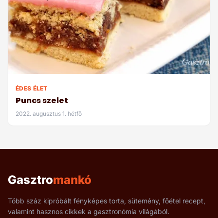
ÉDES ÉLET
Puncs szelet
2022. augusztus 1. hétfő
Gasztro
mankó
Több száz kipróbált fényképes torta, sütemény, főétel recept,
valamint hasznos cikkek a gasztronómia világából.