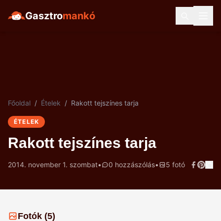
Gasztro
mankó
Főoldal
/
Ételek
/
Rakott tejszínes tarja
ÉTELEK
Rakott tejszínes tarja
2014. november 1. szombat
•
0 hozzászólás
•
5 fotó
Fotók (5)