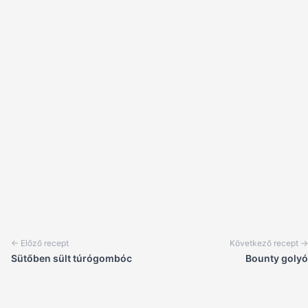
← Előző recept
Következő recept →
Sütőben sült túrógombóc
Bounty golyó