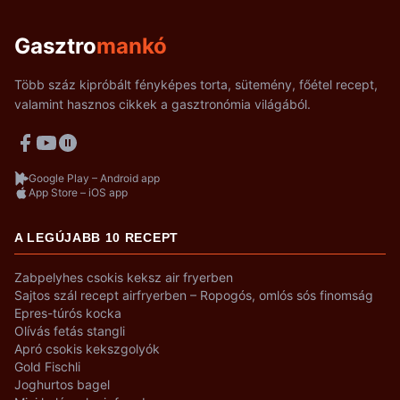
Gasztro
mankó
Több száz kipróbált fényképes torta, sütemény, főétel recept,
valamint hasznos cikkek a gasztronómia világából.
Google Play – Android app
App Store – iOS app
A LEGÚJABB 10 RECEPT
Zabpelyhes csokis keksz air fryerben
Sajtos szál recept airfryerben – Ropogós, omlós sós finomság
Epres-túrós kocka
Olívás fetás stangli
Apró csokis kekszgolyók
Gold Fischli
Joghurtos bagel