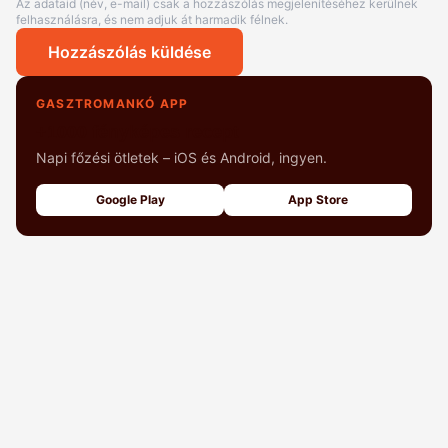
Az adataid (név, e-mail) csak a hozzászólás megjelenítéséhez kerülnek
felhasználásra, és nem adjuk át harmadik félnek.
Hozzászólás küldése
GASZTROMANKÓ APP
+1000 fényképes recept
Napi főzési ötletek – iOS és Android, ingyen.
Google Play
App Store