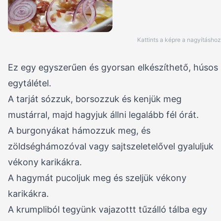
Kattints a képre a nagyításhoz
Ez egy egyszerűen és gyorsan elkészíthető, húsos
egytálétel.
A tarját sózzuk, borsozzuk és kenjük meg
mustárral, majd hagyjuk állni legalább fél órát.
A burgonyákat hámozzuk meg, és
zöldséghámozóval vagy sajtszeletelővel gyaluljuk
vékony karikákra.
A hagymát pucoljuk meg és szeljük vékony
karikákra.
A krumpliból tegyünk vajazottt tűzálló tálba egy