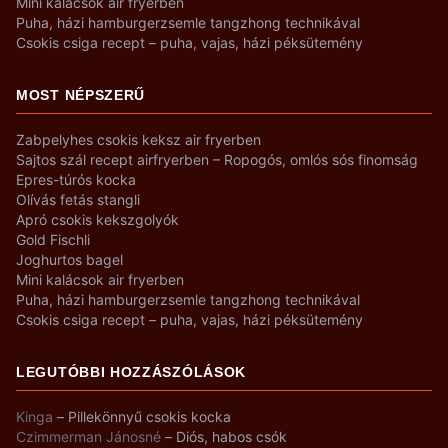
Mini kalácsok air fryerben
Puha, házi hamburgerzsemle tangzhong technikával
Csokis csiga recept – puha, vajas, házi péksütemény
MOST NÉPSZERŰ
Zabpelyhes csokis keksz air fryerben
Sajtos szál recept airfryerben – Ropogós, omlós sós finomság
Epres-túrós kocka
Olívás fetás stangli
Apró csokis kekszgolyók
Gold Fischli
Joghurtos bagel
Mini kalácsok air fryerben
Puha, házi hamburgerzsemle tangzhong technikával
Csokis csiga recept – puha, vajas, házi péksütemény
LEGUTÓBBI HOZZÁSZÓLÁSOK
Kinga
–
Pillekönnyű csokis kocka
Czimmerman Jánosné
–
Diós, habos csók