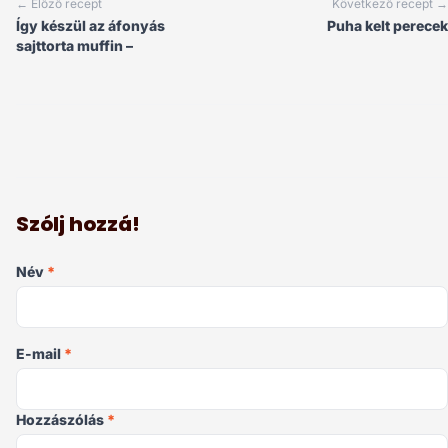
← Előző recept
Következő recept →
Így készül az áfonyás
Puha kelt perecek
sajttorta muffin –
Szólj hozzá!
Név
*
E-mail
*
Hozzászólás
*