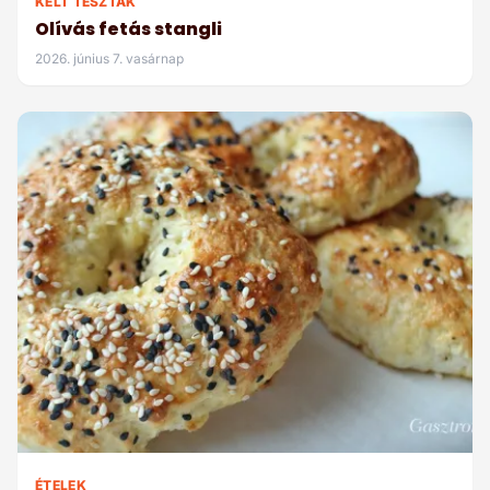
KELT TÉSZTÁK
Olívás fetás stangli
2026. június 7. vasárnap
ÉTELEK