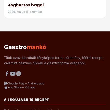
Joghurtos bagel
2026. május 16. szombat
Gasztro
mankó
Több száz kipróbált fényképes torta, sütemény, főétel recept,
valamint hasznos cikkek a gasztronómia világából.
Google Play – Android app
App Store – iOS app
A LEGÚJABB 10 RECEPT