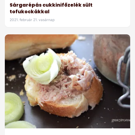
Sárgarépás cukkinifőzelék sült
tofukockákkal
2021. február 21. vasárnap