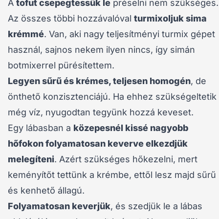
A
tofut csepegtessük le
préselni nem szükséges.
Az összes többi hozzávalóval
turmixoljuk sima
krémmé
. Van, aki nagy teljesítményi turmix gépet
használ, sajnos nekem ilyen nincs, így simán
botmixerrel pürésítettem.
Legyen sűrű és krémes, teljesen homogén
, de
önthető konzisztenciájú. Ha ehhez szükségeltetik
még víz, nyugodtan tegyünk hozzá keveset.
Egy lábasban a
közepesnél kissé nagyobb
hőfokon folyamatosan keverve elkezdjük
melegíteni
. Azért szükséges hőkezelni, mert
keményítőt tettünk a krémbe, ettől lesz majd sűrű
és kenhető állagú.
Folyamatosan keverjük
, és szedjük le a lábas