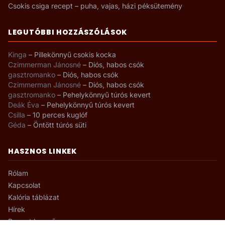
Csokis csiga recept – puha, vajas, házi péksütemény
LEGUTÓBBI HOZZÁSZÓLÁSOK
Kinga
–
Pillekönnyű csokis kocka
Czimmerman Jánosné
–
Diós, habos csók
gasztromanko
–
Diós, habos csók
Czimmerman Jánosné
–
Diós, habos csók
gasztromanko
–
Pehelykönnyű túrós kevert
Deák Éva
–
Pehelykönnyű túrós kevert
Csilla
–
10 perces kuglóf
Géda
–
Öntött túrós süti
HASZNOS LINKEK
Rólam
Kapcsolat
Kalória táblázat
Hírek
Recept kereső