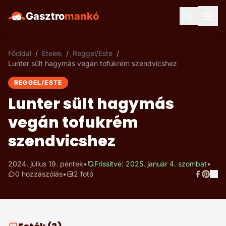
Gasztro
mankó
Főoldal
/
Ételek
/
Reggel/Este
/
Lunter sült hagymás vegán tofukrém szendvicshez
REGGEL/ESTE
Lunter sült hagymás
vegán tofukrém
szendvicshez
2024. július 19. péntek
•
Frissítve: 2025. január 4. szombat
•
0 hozzászólás
•
2 fotó