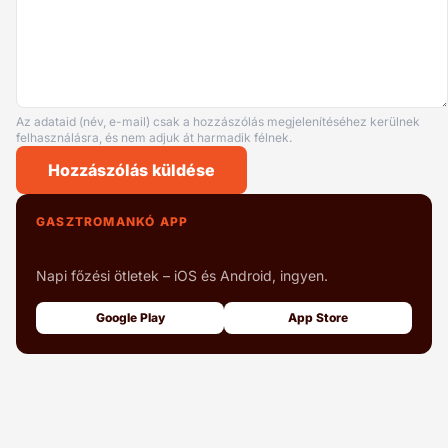
Az adataid (név, e-mail) csak a hozzászólás megjelenítéséhez kerülnek
felhasználásra, és nem adjuk át harmadik félnek.
Hozzászólás küldése
GASZTROMANKÓ APP
+1000 fényképes recept
Napi főzési ötletek – iOS és Android, ingyen.
Google Play
App Store