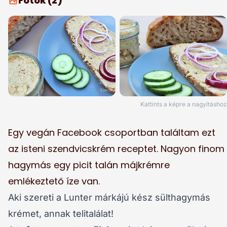
Fotók (2)
Kattints a képre a nagyításhoz
Egy vegán Facebook csoportban találtam ezt
az isteni szendvicskrém receptet. Nagyon finom
hagymás egy picit talán májkrémre
emlékeztető íze van.
Aki szereti a Lunter márkájú kész sülthagymás
krémet, annak telitalálat!