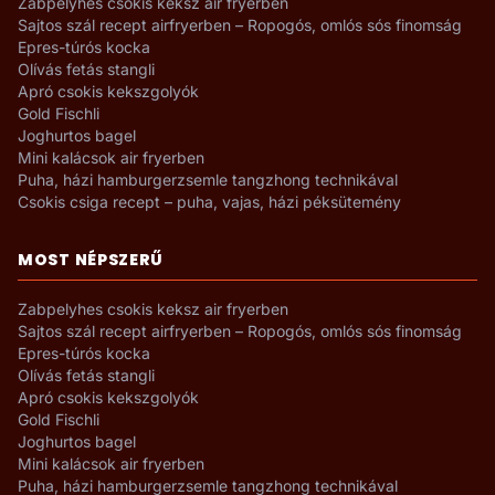
Zabpelyhes csokis keksz air fryerben
Sajtos szál recept airfryerben – Ropogós, omlós sós finomság
Epres-túrós kocka
Olívás fetás stangli
Apró csokis kekszgolyók
Gold Fischli
Joghurtos bagel
Mini kalácsok air fryerben
Puha, házi hamburgerzsemle tangzhong technikával
Csokis csiga recept – puha, vajas, házi péksütemény
MOST NÉPSZERŰ
Zabpelyhes csokis keksz air fryerben
Sajtos szál recept airfryerben – Ropogós, omlós sós finomság
Epres-túrós kocka
Olívás fetás stangli
Apró csokis kekszgolyók
Gold Fischli
Joghurtos bagel
Mini kalácsok air fryerben
Puha, házi hamburgerzsemle tangzhong technikával