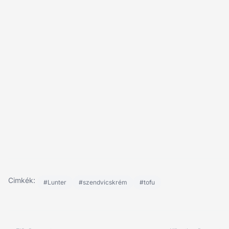
Cimkék:
#Lunter
#szendvicskrém
#tofu