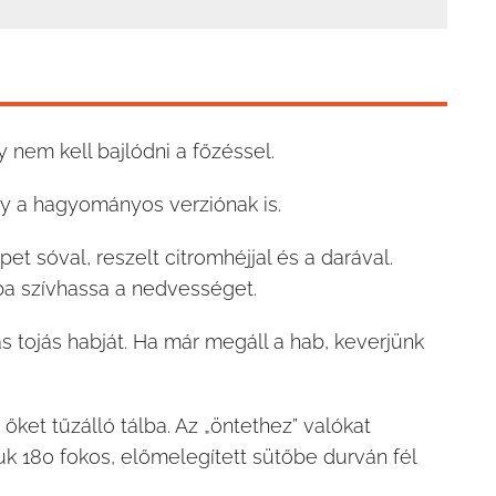
 nem kell bajlódni a főzéssel.
ogy a hagyományos verziónak is.
ipet sóval, reszelt citromhéjjal és a darával.
ba szívhassa a nedvességet.
s tojás habját. Ha már megáll a hab, keverjünk
ket tűzálló tálba. Az „öntethez” valókat
uk 180 fokos, előmelegített sütőbe durván fél