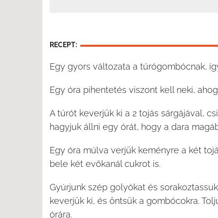
RECEPT:
Egy gyors változata a túrógombócnak, így
Egy óra pihentetés viszont kell neki, ah
A túrót keverjük ki a 2 tojás sárgájával, cs
hagyjuk állni egy órát, hogy a dara magá
Egy óra múlva verjük keményre a két tojá
bele két evőkanál cukrot is.
Gyúrjunk szép golyókat és sorakoztassuk ő
keverjük ki, és öntsük a gombócokra. Tolj
órára.