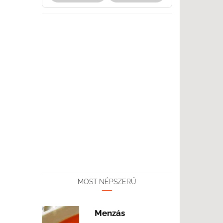
MOST NÉPSZERŰ
Menzás