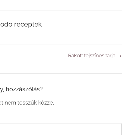
lódó receptek
Rakott tejszínes tarja
→
, hozzászólás?
et nem tesszük közzé.