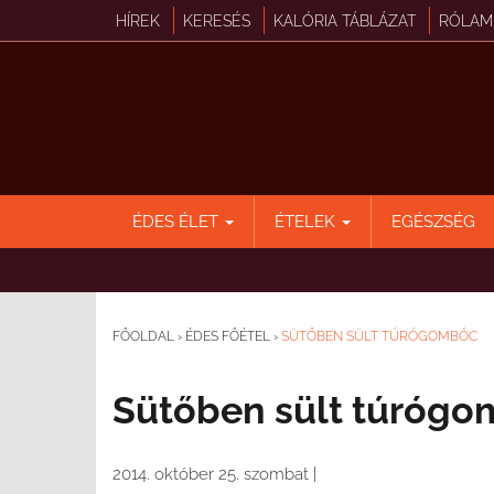
HÍREK
KERESÉS
KALÓRIA TÁBLÁZAT
RÓLAM
ÉDES ÉLET
ÉTELEK
EGÉSZSÉG
FŐOLDAL
›
ÉDES FŐÉTEL
›
SÜTŐBEN SÜLT TÚRÓGOMBÓC
Sütőben sült túrógo
2014. október 25. szombat
|