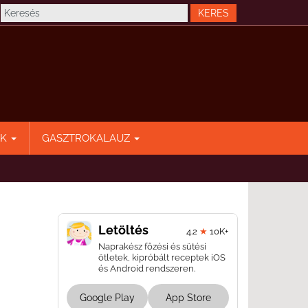
EK
GASZTROKALAUZ
Letöltés
4.2
★
10K+
Naprakész főzési és sütési
ötletek, kipróbált receptek iOS
és Android rendszeren.
Google Play
App Store