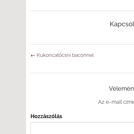
Kapcso
Navigáció
←
Kukoricatócsni baconnel
Vélemény
Az e-mail cím
Hozzászólás