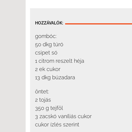
HOZZÁVALÓK:
gombóc:
50 dkg túró
csipet só
1 citrom reszelt héja
2 ek cukor
13 dkg búzadara
öntet:
2 tojás
350 g tejföl
3 zacskó vaníliás cukor
cukor ízlés szerint