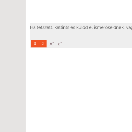
Ha tetszett, kattints és küldd el ismerőseidnek, v
+
-
A
a