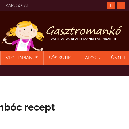
KAPCSOLAT
VEGETÁRIÁNUS
SÓS SÜTIK
ITALOK
ÜNNEP
mbóc recept