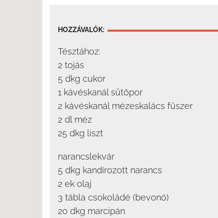
HOZZÁVALÓK:
Tésztához:
2 tojás
5 dkg cukor
1 kávéskanál sütőpor
2 kávéskanál mézeskalács fűszer
2 dl méz
25 dkg liszt
narancslekvár
5 dkg kandírozott narancs
2 ek olaj
3 tábla csokoládé (bevonó)
20 dkg marcipán