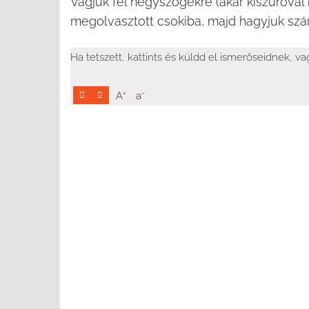
Vágjuk fel négyszögekre (akár kiszúróval 
megolvasztott csokiba, majd hagyjuk szár
Ha tetszett, kattints és küldd el ismerőseidnek, v
+
-
A
a