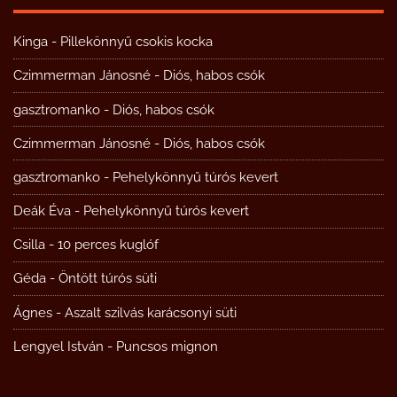
Kinga
-
Pillekönnyű csokis kocka
Czimmerman Jánosné
-
Diós, habos csók
gasztromanko
-
Diós, habos csók
Czimmerman Jánosné
-
Diós, habos csók
gasztromanko
-
Pehelykönnyű túrós kevert
Deák Éva
-
Pehelykönnyű túrós kevert
Csilla
-
10 perces kuglóf
Géda
-
Öntött túrós süti
Ágnes
-
Aszalt szilvás karácsonyi süti
Lengyel István
-
Puncsos mignon