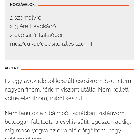
HOZZÁVALÓK:
2 személyre:
2-3 érett avokádó
2 evőkanál kakaópor
méz/cukor/édesítő ízlés szerint
RECEPT:
Ez egy avokádóból készült csokikrém. Szerintem
nagyon finom, férjem viszont utálta. Nem kellett
volna elárulnom, miből készült….
Nem tanulok a hibáimból. Korábban kislányom
boldogan falatozta a csokis sütit. Egészen addig,
míg mosolyogva az orra alá dörgöltem, hogy