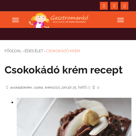
FŐOLDAL
›
ÉDES ÉLET
›
CSOKOKÁDÓ KRÉM
Csokokádó krém recept
,
,
2021. január 25. hétfő
|
|
0
avokádókrém
csokis
krém