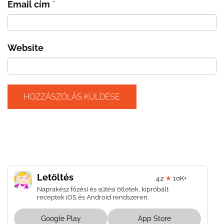
Email cím
*
Website
Letöltés
4.2
★
10K+
Naprakész főzési és sütési ötletek, kipróbált
receptek iOS és Android rendszeren.
Google Play
App Store