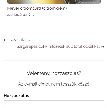
Meyer citromcurd (citromkrém)
2017. január 11.
|
0
Navigáció
←
Lazacrilette
Sárgarépás cukkinifőzelék sült tofukockákkal
→
Vélemény, hozzászólás?
Az e-mail címet nem tesszük közzé.
Hozzászólás