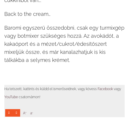
cukkiniből van….
Back to the cream…
Baromi egyszerű összedobni, csak egy turmixgép
vagy botmixer szükséges hozzá. Az avokádót, a
kakaóport és a mézet/cukrot/édesítőszert
mixeljük össze, és már kanalazhatjuk is kis
tálkákba a selymes krémet.
Ha tetszett, kattints és küldd el ismerőseidnek, vagy kövess
Facebook
vagy
YouTube
csatornámon!
+
-
A
a