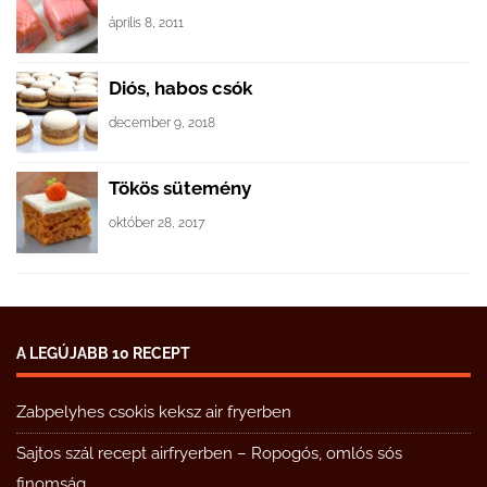
április 8, 2011
Diós, habos csók
december 9, 2018
Tökös sütemény
október 28, 2017
A LEGÚJABB 10 RECEPT
Zabpelyhes csokis keksz air fryerben
Sajtos szál recept airfryerben – Ropogós, omlós sós
finomság