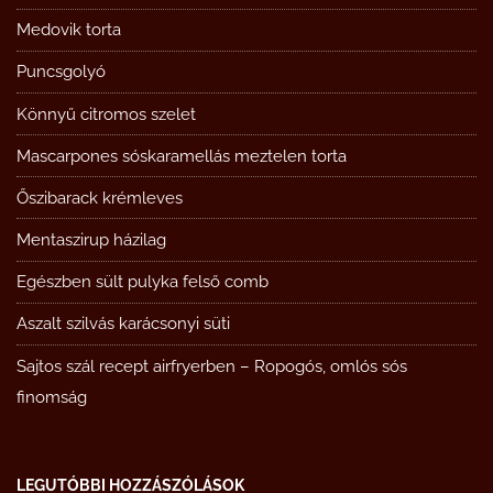
Medovik torta
Puncsgolyó
Könnyű citromos szelet
Mascarpones sóskaramellás meztelen torta
Őszibarack krémleves
Mentaszirup házilag
Egészben sült pulyka felső comb
Aszalt szilvás karácsonyi süti
Sajtos szál recept airfryerben – Ropogós, omlós sós
finomság
LEGUTÓBBI HOZZÁSZÓLÁSOK