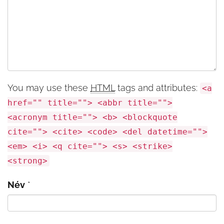
You may use these
HTML
tags and attributes:
<a
href="" title=""> <abbr title="">
<acronym title=""> <b> <blockquote
cite=""> <cite> <code> <del datetime="">
<em> <i> <q cite=""> <s> <strike>
<strong>
Név
*