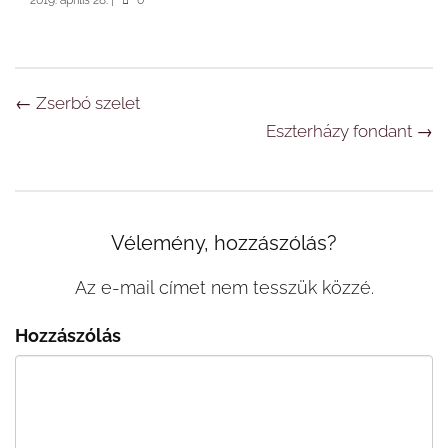
2019. április 28.
|
0
Navigáció
←
Zserbó szelet
Eszterházy fondant
→
Vélemény, hozzászólás?
Az e-mail címet nem tesszük közzé.
Hozzászólás