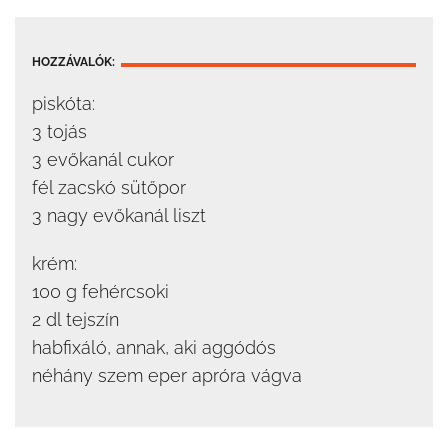
HOZZÁVALÓK:
piskóta:
3 tojás
3 evőkanál cukor
fél zacskó sütőpor
3 nagy evőkanál liszt
krém:
100 g fehércsoki
2 dl tejszín
habfixáló, annak, aki aggódós
néhány szem eper apróra vágva