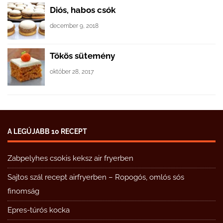
Diós, habos csók
december 9, 2018
Tökös sütemény
október 28, 2017
A LEGÚJABB 10 RECEPT
Zabpelyhes csokis keksz air fryerben
Sajtos szál recept airfryerben – Ropogós, omlós sós
finomság
Epres-túrós kocka