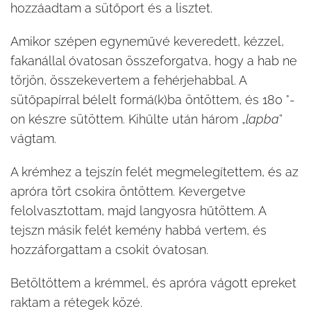
hozzáadtam a sütőport és a lisztet.
Amikor szépen egyneművé keveredett, kézzel,
fakanállal óvatosan összeforgatva, hogy a hab ne
törjön, összekevertem a fehérjehabbal. A
sütőpapírral bélelt formá(k)ba öntöttem, és 180 °-
on készre sütöttem. Kihűlte után három „
lapba
”
vágtam.
A krémhez a tejszín felét megmelegítettem, és az
apróra tört csokira öntöttem. Kevergetve
felolvasztottam, majd langyosra hűtöttem. A
tejszn másik felét kemény habbá vertem, és
hozzáforgattam a csokit óvatosan.
Betöltöttem a krémmel, és apróra vágott epreket
raktam a rétegek közé.