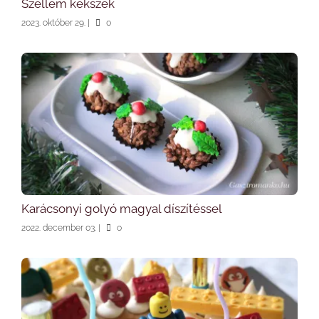
Szellem kekszek
2023. október 29.
|
0
Karácsonyi golyó magyal díszítéssel
2022. december 03.
|
0