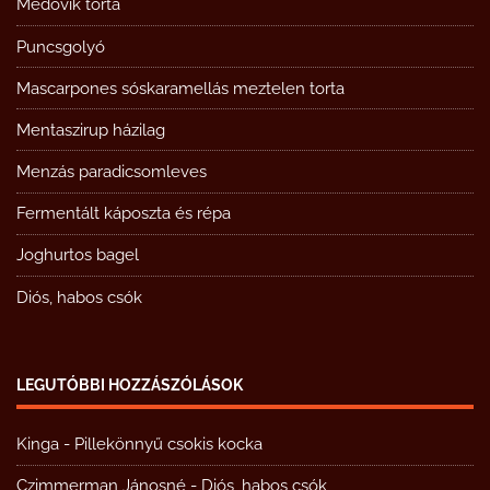
Medovik torta
Puncsgolyó
Mascarpones sóskaramellás meztelen torta
Mentaszirup házilag
Menzás paradicsomleves
Fermentált káposzta és répa
Joghurtos bagel
Diós, habos csók
LEGUTÓBBI HOZZÁSZÓLÁSOK
Kinga
-
Pillekönnyű csokis kocka
Czimmerman Jánosné
-
Diós, habos csók