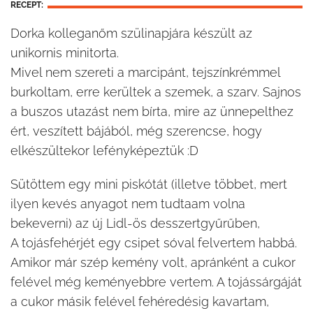
RECEPT:
Dorka kolleganőm szülinapjára készült az
unikornis minitorta.
Mivel nem szereti a marcipánt, tejszínkrémmel
burkoltam, erre kerültek a szemek, a szarv. Sajnos
a buszos utazást nem bírta, mire az ünnepelthez
ért, veszített bájából, még szerencse, hogy
elkészültekor lefényképeztük :D
Sütöttem egy mini piskótát (illetve többet, mert
ilyen kevés anyagot nem tudtaam volna
bekeverni) az új Lidl-ös desszertgyűrűben,
A tojásfehérjét egy csipet sóval felvertem habbá.
Amikor már szép kemény volt, apránként a cukor
felével még keményebbre vertem. A tojássárgáját
a cukor másik felével fehéredésig kavartam,