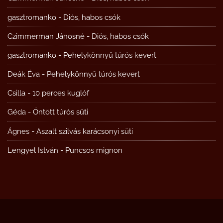
gasztromanko
-
Diós, habos csók
Czimmerman Jánosné
-
Diós, habos csók
gasztromanko
-
Pehelykönnyű túrós kevert
Deák Éva
-
Pehelykönnyű túrós kevert
Csilla
-
10 perces kuglóf
Géda
-
Öntött túrós süti
Ágnes
-
Aszalt szilvás karácsonyi süti
Lengyel István
-
Puncsos mignon