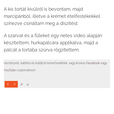
A kis tortát kívülről is bevontam, majd
marcipánból, illetve a krémet ételfestékekkel
színezve csináltam meg a díszítést.
A szarvat és a füleket egy netes video alapján
készítettem, hurkapálcára applikálva, majd a
pálcát a tortába szúrva rögzítettem.
Ha tetszett, kattints és küldd el ismerőseidnek, vagy kövess
Facebook
vagy
YouTube
csatornámon!
+
-
A
a