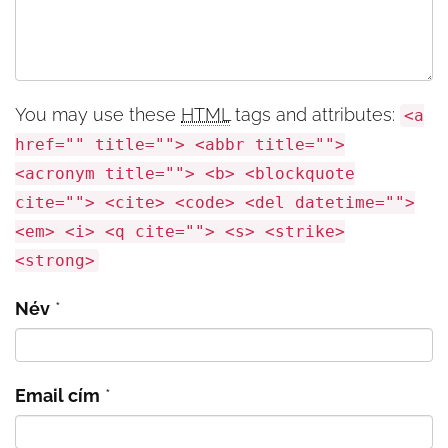
You may use these
HTML
tags and attributes:
<a
href="" title=""> <abbr title="">
<acronym title=""> <b> <blockquote
cite=""> <cite> <code> <del datetime="">
<em> <i> <q cite=""> <s> <strike>
<strong>
Név
*
Email cím
*