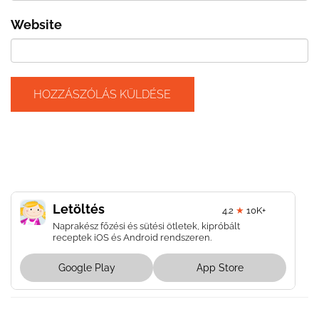
Website
Letöltés
4.2
★
10K+
Naprakész főzési és sütési ötletek, kipróbált
receptek iOS és Android rendszeren.
Google Play
App Store