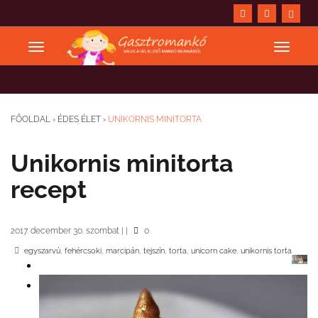
FŐOLDAL
›
ÉDES ÉLET
›
UNIKORNIS MINITORTA
Unikornis minitorta
recept
2017. december 30. szombat
|
|
0
,
,
,
,
,
,
egyszarvú
fehércsoki
marcipán
tejszín
torta
unicorn cake
unikornis torta