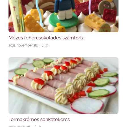
Mézes fehércsokoládés számtorta
2021. november 28.
|
0
Tormakrémes sonkatekercs