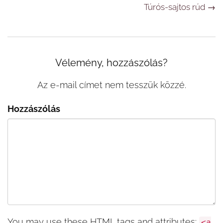
Túrós-sajtos rúd
→
Vélemény, hozzászólás?
Az e-mail címet nem tesszük közzé.
Hozzászólás
You may use these
HTML
tags and attributes:
<a