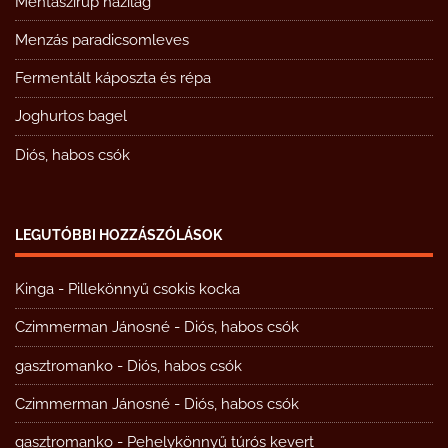
Mentaszirup házilag
Menzás paradicsomleves
Fermentált káposzta és répa
Joghurtos bagel
Diós, habos csók
LEGUTÓBBI HOZZÁSZÓLÁSOK
Kinga
-
Pillekönnyű csokis kocka
Czimmerman Jánosné
-
Diós, habos csók
gasztromanko
-
Diós, habos csók
Czimmerman Jánosné
-
Diós, habos csók
gasztromanko
-
Pehelykönnyű túrós kevert