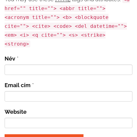
href="" title=""> <abbr title="">
<acronym title=""> <b> <blockquote
cite=""> <cite> <code> <del datetime="">
<em> <i> <q cite=""> <s> <strike>
<strong>
Név
*
Email cím
*
Website