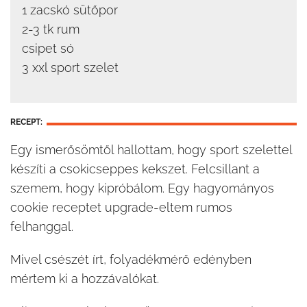
1 zacskó sütőpor
2-3 tk rum
csipet só
3 xxl sport szelet
RECEPT:
Egy ismerősömtől hallottam, hogy sport szelettel
készíti a csokicseppes kekszet. Felcsillant a
szemem, hogy kipróbálom. Egy hagyományos
cookie receptet upgrade-eltem rumos
felhanggal.
Mivel csészét írt, folyadékmérő edényben
mértem ki a hozzávalókat.