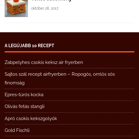
október 28, 2017
A LEGÚJABB 10 RECEPT
Zabpelyhes csokis keksz air fryerben
Sajtos szál recept airfryerben – Ropogós, omlós sós
finomság
Epres-túrós kocka
Olívás fetás stangli
Apró csokis kekszgolyók
Gold Fischli