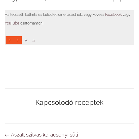
Ha tetszett, kattints és küldd el ismerőseidnek, vagy kövess
Facebook
vagy
YouTube
csatornámon!
+
-
A
a
Kapcsolódó receptek
Navigáció
←
Aszalt szilvás karácsonyi süti