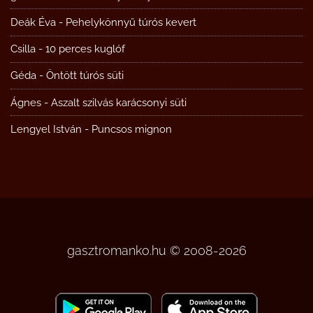
Deák Éva
-
Pehelykönnyű túrós kevert
Csilla
-
10 perces kuglóf
Géda
-
Öntött túrós süti
Ágnes
-
Aszalt szilvás karácsonyi süti
Lengyel István
-
Puncsos mignon
gasztromanko.hu © 2008-2026