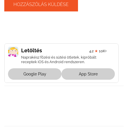
Letöltés
4.2
★
10K+
Naprakész főzési és sütési ötletek, kipróbált
receptek iOS és Android rendszeren.
Google Play
App Store