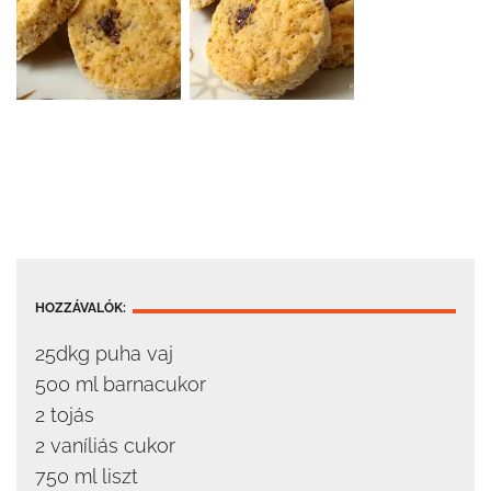
HOZZÁVALÓK:
25dkg puha vaj
500 ml barnacukor
2 tojás
2 vaníliás cukor
750 ml liszt