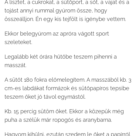
A lisztet, a cukrokat, a sütőport, a sót, a vajat és a
tojást annyi rummal gyúrom össze, hogy
összeálljon. Én egy kis tejfölt is igénybe vettem.
Ekkor belegyúrom az apróra vágott sport
szeleteket.
Legalább két órára hűtőbe teszem pihenni a
masszát.
A sütőt 180 fokra előmelegítem. A masszából kb. 3
cm-es labdákat formázok és sütőpapíros tepsibe
teszem őket jó távol egymástól.
Kb. 15 percig sütöm őket. Ekkor a közepük még
puha a szélük már ropogós és aranybarna.
Hagyom kihűlni, ezután szedem le őket a papírról.