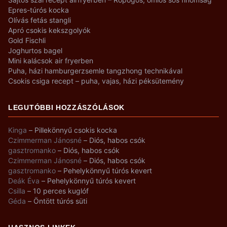
Epres-túrós kocka
Olívás fetás stangli
Apró csokis kekszgolyók
Gold Fischli
Joghurtos bagel
Mini kalácsok air fryerben
Puha, házi hamburgerzsemle tangzhong technikával
Csokis csiga recept – puha, vajas, házi péksütemény
LEGUTÓBBI HOZZÁSZÓLÁSOK
Kinga
–
Pillekönnyű csokis kocka
Czimmerman Jánosné
–
Diós, habos csók
gasztromanko
–
Diós, habos csók
Czimmerman Jánosné
–
Diós, habos csók
gasztromanko
–
Pehelykönnyű túrós kevert
Deák Éva
–
Pehelykönnyű túrós kevert
Csilla
–
10 perces kuglóf
Géda
–
Öntött túrós süti