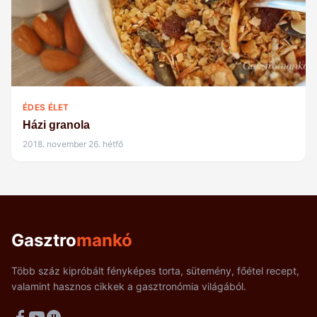
ÉDES ÉLET
Házi granola
2018. november 26. hétfő
Gasztro
mankó
Több száz kipróbált fényképes torta, sütemény, főétel recept,
valamint hasznos cikkek a gasztronómia világából.