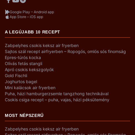
Google Play – Android app
App Store – iOS app
A LEGÚJABB 10 RECEPT
Zabpelyhes csokis keksz air fryerben
Sajtos szál recept airfryerben – Ropogós, omlós sós finomság
Epres-túrós kocka
Olívás fetás stangli
Apró csokis kekszgolyók
Gold Fischli
Joghurtos bagel
Mini kalácsok air fryerben
Puha, házi hamburgerzsemle tangzhong technikával
Csokis csiga recept – puha, vajas, házi péksütemény
MOST NÉPSZERŰ
Zabpelyhes csokis keksz air fryerben
Sajtos szál recept airfryerben – Ropogós, omlós sós finomság