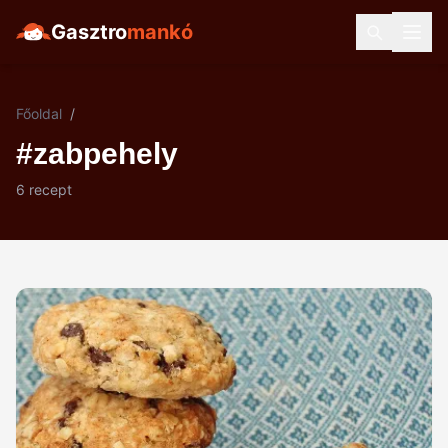
Gasztro
mankó
Főoldal
/
#zabpehely
6 recept