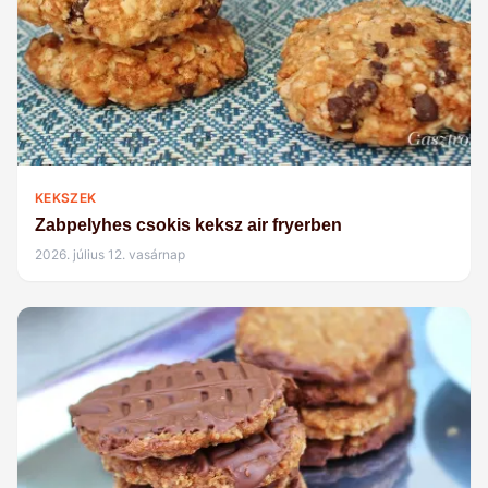
KEKSZEK
Zabpelyhes csokis keksz air fryerben
2026. július 12. vasárnap