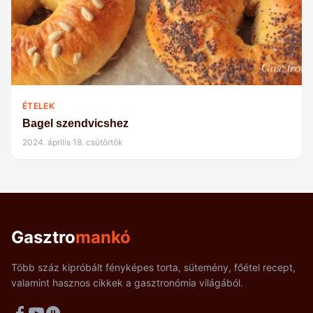
ÉTELEK
Bagel szendvicshez
2024. április 18. csütörtök
Gasztro
mankó
Több száz kipróbált fényképes torta, sütemény, főétel recept,
valamint hasznos cikkek a gasztronómia világából.