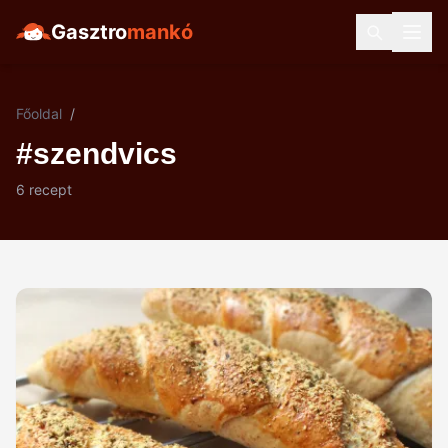
Gasztro
mankó
Főoldal
/
#szendvics
6 recept