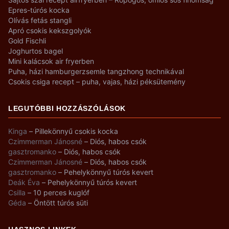
Epres-túrós kocka
Olívás fetás stangli
Apró csokis kekszgolyók
Gold Fischli
Joghurtos bagel
Mini kalácsok air fryerben
Puha, házi hamburgerzsemle tangzhong technikával
Csokis csiga recept – puha, vajas, házi péksütemény
LEGUTÓBBI HOZZÁSZÓLÁSOK
Kinga
–
Pillekönnyű csokis kocka
Czimmerman Jánosné
–
Diós, habos csók
gasztromanko
–
Diós, habos csók
Czimmerman Jánosné
–
Diós, habos csók
gasztromanko
–
Pehelykönnyű túrós kevert
Deák Éva
–
Pehelykönnyű túrós kevert
Csilla
–
10 perces kuglóf
Géda
–
Öntött túrós süti