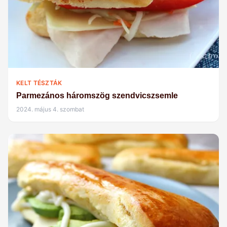
KELT TÉSZTÁK
Parmezános háromszög szendvicszsemle
2024. május 4. szombat