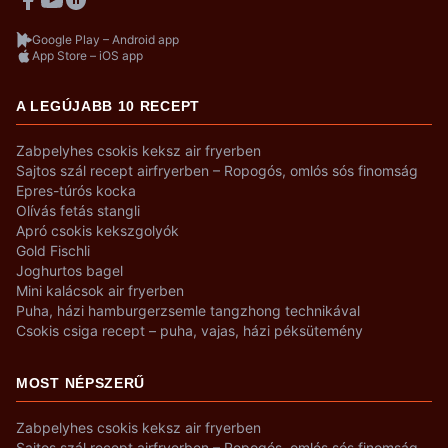
Google Play – Android app
App Store – iOS app
A LEGÚJABB 10 RECEPT
Zabpelyhes csokis keksz air fryerben
Sajtos szál recept airfryerben – Ropogós, omlós sós finomság
Epres-túrós kocka
Olívás fetás stangli
Apró csokis kekszgolyók
Gold Fischli
Joghurtos bagel
Mini kalácsok air fryerben
Puha, házi hamburgerzsemle tangzhong technikával
Csokis csiga recept – puha, vajas, házi péksütemény
MOST NÉPSZERŰ
Zabpelyhes csokis keksz air fryerben
Sajtos szál recept airfryerben – Ropogós, omlós sós finomság