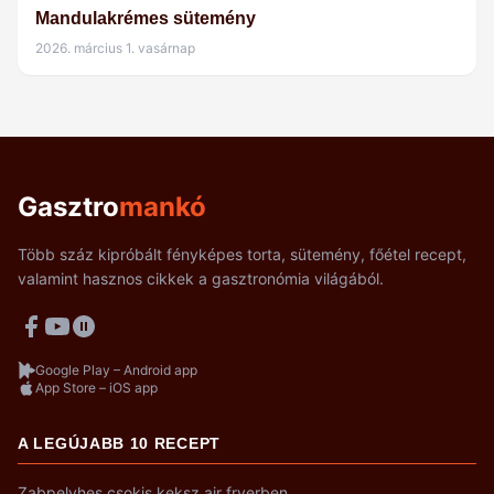
Mandulakrémes sütemény
2026. március 1. vasárnap
Gasztro
mankó
Több száz kipróbált fényképes torta, sütemény, főétel recept,
valamint hasznos cikkek a gasztronómia világából.
Google Play – Android app
App Store – iOS app
A LEGÚJABB 10 RECEPT
Zabpelyhes csokis keksz air fryerben