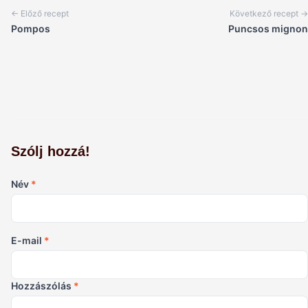
← Előző recept
Következő recept →
Pompos
Puncsos mignon
Szólj hozzá!
Név
*
E-mail
*
Hozzászólás
*