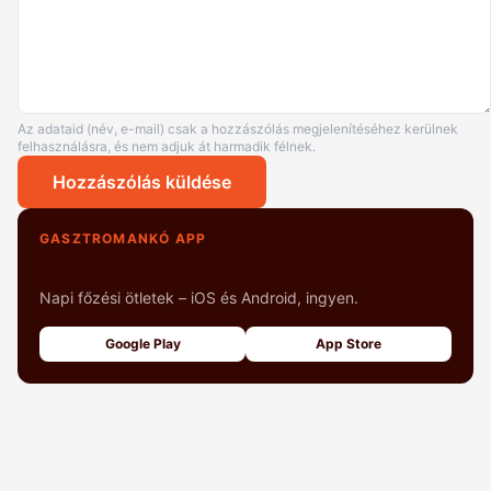
Az adataid (név, e-mail) csak a hozzászólás megjelenítéséhez kerülnek
felhasználásra, és nem adjuk át harmadik félnek.
Hozzászólás küldése
GASZTROMANKÓ APP
+1000 fényképes recept
Napi főzési ötletek – iOS és Android, ingyen.
Google Play
App Store