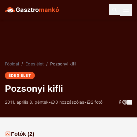
Gasztro
mankó
Főoldal
/
Édes élet
/
Pozsonyi kifli
ÉDES ÉLET
Pozsonyi kifli
2011. április 8. péntek
•
0 hozzászólás
•
2 fotó
Fotók (2)