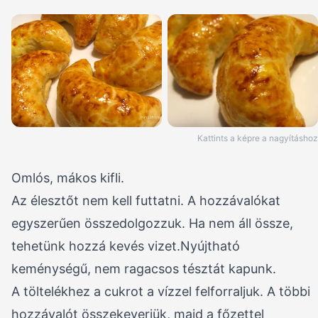
Kattints a képre a nagyításhoz
Omlós, mákos kifli.
Az élesztőt nem kell futtatni. A hozzávalókat
egyszerűen összedolgozzuk. Ha nem áll össze,
tehetünk hozzá kevés vizet.Nyújtható
keménységű, nem ragacsos tésztát kapunk.
A töltelékhez a cukrot a vízzel felforraljuk. A többi
hozzávalót összekeverjük, majd a főzettel