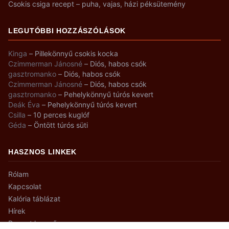
Csokis csiga recept – puha, vajas, házi péksütemény
LEGUTÓBBI HOZZÁSZÓLÁSOK
Kinga
–
Pillekönnyű csokis kocka
Czimmerman Jánosné
–
Diós, habos csók
gasztromanko
–
Diós, habos csók
Czimmerman Jánosné
–
Diós, habos csók
gasztromanko
–
Pehelykönnyű túrós kevert
Deák Éva
–
Pehelykönnyű túrós kevert
Csilla
–
10 perces kuglóf
Géda
–
Öntött túrós süti
HASZNOS LINKEK
Rólam
Kapcsolat
Kalória táblázat
Hírek
Recept kereső