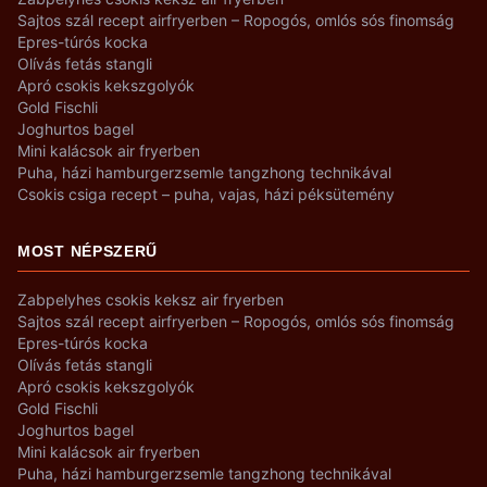
Sajtos szál recept airfryerben – Ropogós, omlós sós finomság
Epres-túrós kocka
Olívás fetás stangli
Apró csokis kekszgolyók
Gold Fischli
Joghurtos bagel
Mini kalácsok air fryerben
Puha, házi hamburgerzsemle tangzhong technikával
Csokis csiga recept – puha, vajas, házi péksütemény
MOST NÉPSZERŰ
Zabpelyhes csokis keksz air fryerben
Sajtos szál recept airfryerben – Ropogós, omlós sós finomság
Epres-túrós kocka
Olívás fetás stangli
Apró csokis kekszgolyók
Gold Fischli
Joghurtos bagel
Mini kalácsok air fryerben
Puha, házi hamburgerzsemle tangzhong technikával