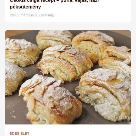
Csokis csiga recept – puha, vajas, házi
péksütemény
2026. március 8. vasárnap
ÉDES ÉLET