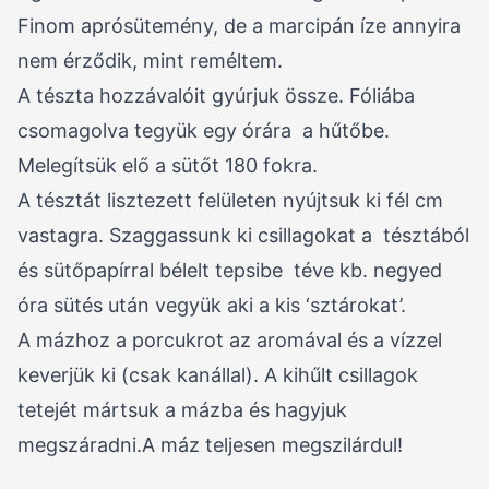
Finom aprósütemény, de a marcipán íze annyira
nem érződik, mint reméltem.
A tészta hozzávalóit gyúrjuk össze. Fóliába
csomagolva tegyük egy órára a hűtőbe.
Melegítsük elő a sütőt 180 fokra.
A tésztát lisztezett felületen nyújtsuk ki fél cm
vastagra. Szaggassunk ki csillagokat a tésztából
és sütőpapírral bélelt tepsibe téve kb. negyed
óra sütés után vegyük aki a kis ‘sztárokat’.
A mázhoz a porcukrot az aromával és a vízzel
keverjük ki (csak kanállal). A kihűlt csillagok
tetejét mártsuk a mázba és hagyjuk
megszáradni.A máz teljesen megszilárdul!