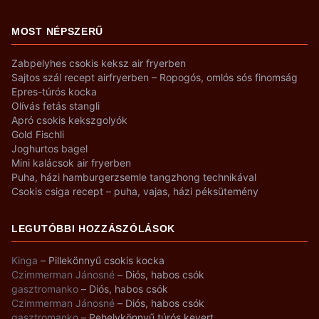
MOST NÉPSZERŰ
Zabpelyhes csokis keksz air fryerben
Sajtos szál recept airfryerben – Ropogós, omlós sós finomság
Epres-túrós kocka
Olívás fetás stangli
Apró csokis kekszgolyók
Gold Fischli
Joghurtos bagel
Mini kalácsok air fryerben
Puha, házi hamburgerzsemle tangzhong technikával
Csokis csiga recept – puha, vajas, házi péksütemény
LEGUTÓBBI HOZZÁSZÓLÁSOK
Kinga
–
Pillekönnyű csokis kocka
Czimmerman Jánosné
–
Diós, habos csók
gasztromanko
–
Diós, habos csók
Czimmerman Jánosné
–
Diós, habos csók
gasztromanko
–
Pehelykönnyű túrós kevert