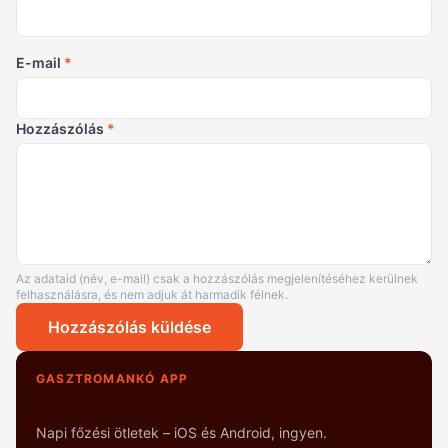
E-mail
*
Hozzászólás
*
Az adataid (név, e-mail) csak a hozzászólás megjelenítéséhez kerülnek
felhasználásra, és nem adjuk át harmadik félnek.
Hozzászólás küldése
GASZTROMANKÓ APP
+1000 fényképes recept
Napi főzési ötletek – iOS és Android, ingyen.