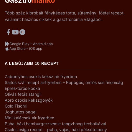
Gasztro
mankó
Több száz kipróbált fényképes torta, sütemény, főétel recept,
valamint hasznos cikkek a gasztronómia világából.
Google Play – Android app
App Store – iOS app
A LEGÚJABB 10 RECEPT
Zabpelyhes csokis keksz air fryerben
Sajtos szál recept airfryerben – Ropogós, omlós sós finomság
Epres-túrós kocka
Olívás fetás stangli
Apró csokis kekszgolyók
Gold Fischli
Joghurtos bagel
Mini kalácsok air fryerben
Puha, házi hamburgerzsemle tangzhong technikával
Csokis csiga recept – puha, vajas, házi péksütemény