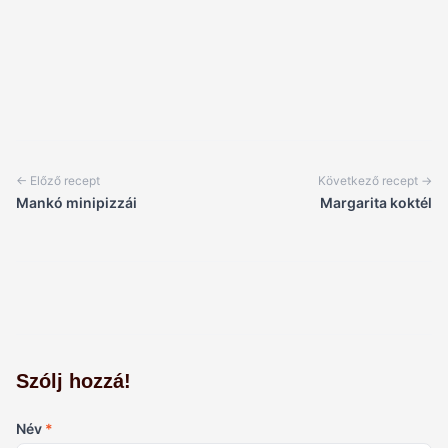
← Előző recept
Következő recept →
Mankó minipizzái
Margarita koktél
Szólj hozzá!
Név
*