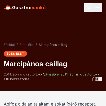
Gasztro
mankó
Főoldal
/
Édes élet
/
Marcipános csillag
ÉDES ÉLET
Marcipános csillag
2011. április 7. csütörtök
•
Frissítve: 2011. április 7. csütörtök
•
0 hozzászólás
Agifoz oldalán találtam e sokat ígérő receptet.