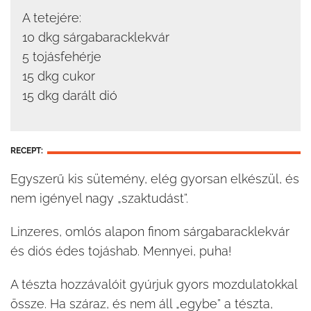
A tetejére:
10 dkg sárgabaracklekvár
5 tojásfehérje
15 dkg cukor
15 dkg darált dió
RECEPT:
Egyszerű kis sütemény, elég gyorsan elkészül, és
nem igényel nagy „szaktudást”.
Linzeres, omlós alapon finom sárgabaracklekvár
és diós édes tojáshab. Mennyei, puha!
A tészta hozzávalóit gyúrjuk gyors mozdulatokkal
össze. Ha száraz, és nem áll „egybe” a tészta,