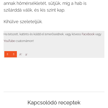
annak hőmérsékletét, sütjük, míg a hab is
szilárddá válik, és kis színt kap.
Kihűlve szeleteljük.
Ha tetszett, kattints és küldd el ismerőseidnek, vagy kövess
Facebook
vagy
YouTube
csatornámon!
+
-
A
a
Kapcsolódó receptek