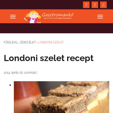
FŐOLDAL
›
ÉDES ÉLET
›
LONDONI SZELET
Londoni szelet recept
2014. április 26. szombat
|