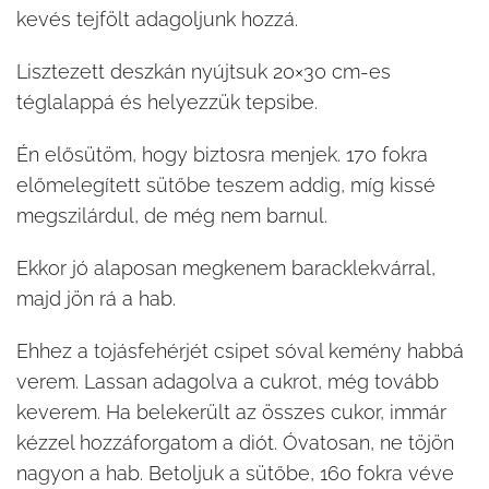
kevés tejfölt adagoljunk hozzá.
Lisztezett deszkán nyújtsuk 20×30 cm-es
téglalappá és helyezzük tepsibe.
Én elősütöm, hogy biztosra menjek. 170 fokra
előmelegített sütőbe teszem addig, míg kissé
megszilárdul, de még nem barnul.
Ekkor jó alaposan megkenem baracklekvárral,
majd jön rá a hab.
Ehhez a tojásfehérjét csipet sóval kemény habbá
verem. Lassan adagolva a cukrot, még tovább
keverem. Ha belekerült az összes cukor, immár
kézzel hozzáforgatom a diót. Óvatosan, ne töjön
nagyon a hab. Betoljuk a sütőbe, 160 fokra véve