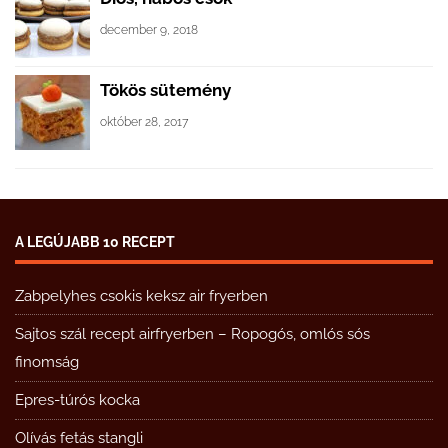
december 9, 2018
Tökös sütemény
október 28, 2017
A LEGÚJABB 10 RECEPT
Zabpelyhes csokis keksz air fryerben
Sajtos szál recept airfryerben – Ropogós, omlós sós
finomság
Epres-túrós kocka
Olívás fetás stangli