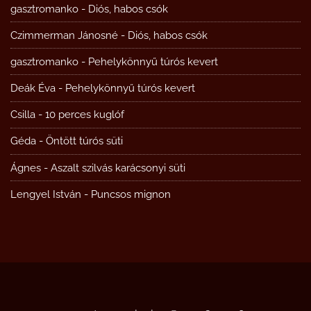
gasztromanko
-
Diós, habos csók
Czimmerman Jánosné
-
Diós, habos csók
gasztromanko
-
Pehelykönnyű túrós kevert
Deák Éva
-
Pehelykönnyű túrós kevert
Csilla
-
10 perces kuglóf
Géda
-
Öntött túrós süti
Ágnes
-
Aszalt szilvás karácsonyi süti
Lengyel István
-
Puncsos mignon