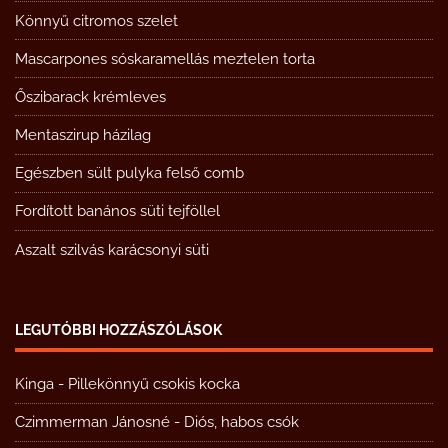
Könnyű citromos szelet
Mascarpones sóskaramellás meztelen torta
Őszibarack krémleves
Mentaszirup házilag
Egészben sült pulyka felső comb
Fordított banános süti tejföllel
Aszalt szilvás karácsonyi süti
LEGUTÓBBI HOZZÁSZÓLÁSOK
Kinga
-
Pillekönnyű csokis kocka
Czimmerman Jánosné
-
Diós, habos csók