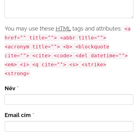
You may use these
HTML
tags and attributes:
<a
href="" title=""> <abbr title="">
<acronym title=""> <b> <blockquote
cite=""> <cite> <code> <del datetime="">
<em> <i> <q cite=""> <s> <strike>
<strong>
Név
*
Email cím
*