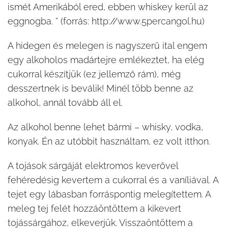
ismét Amerikából ered, ebben whiskey kerül az
eggnogba. ” (forrás: http://www.5percangol.hu)
A hidegen és melegen is nagyszerű ital engem
egy alkoholos madártejre emlékeztet, ha elég
cukorral készítjük (ez jellemző rám), még
desszertnek is beválik! Minél több benne az
alkohol, annál tovább áll el.
Az alkohol benne lehet bármi – whisky, vodka,
konyak. Én az utóbbit használtam, ez volt itthon.
A tojások sárgáját elektromos keverővel
fehéredésig kevertem a cukorral és a vaníliával. A
tejet egy lábasban forráspontig melegítettem. A
meleg tej felét hozzáöntöttem a kikevert
tojássárgához, elkeverjük. Visszaöntöttem a