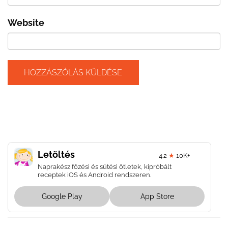
Website
Letöltés
4.2
★
10K+
Naprakész főzési és sütési ötletek, kipróbált
receptek iOS és Android rendszeren.
Google Play
App Store