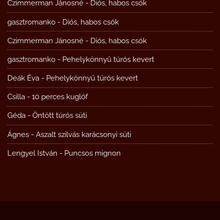
Czimmerman Jánosné
-
Diós, habos csók
gasztromanko
-
Diós, habos csók
Czimmerman Jánosné
-
Diós, habos csók
gasztromanko
-
Pehelykönnyű túrós kevert
Deák Éva
-
Pehelykönnyű túrós kevert
Csilla
-
10 perces kuglóf
Géda
-
Öntött túrós süti
Ágnes
-
Aszalt szilvás karácsonyi süti
Lengyel István
-
Puncsos mignon