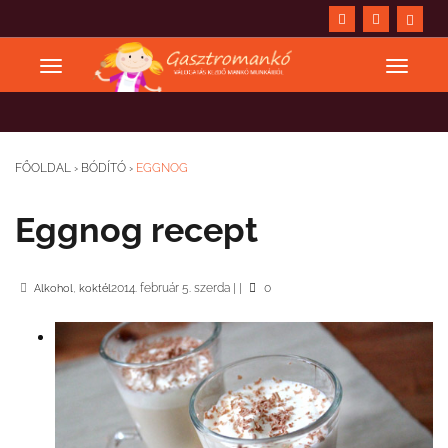
FŐOLDAL
›
BÓDÍTÓ
›
EGGNOG
Eggnog recept
,
2014. február 5. szerda
|
|
0
Alkohol
koktél