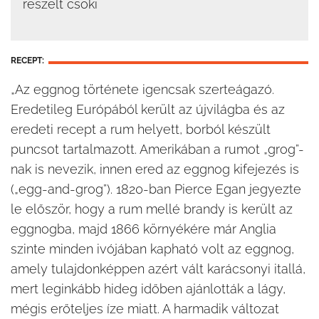
reszelt csoki
RECEPT:
„Az eggnog története igencsak szerteágazó.
Eredetileg Európából került az újvilágba és az
eredeti recept a rum helyett, borból készült
puncsot tartalmazott. Amerikában a rumot „grog”-
nak is nevezik, innen ered az eggnog kifejezés is
(„egg-and-grog”). 1820-ban Pierce Egan jegyezte
le először, hogy a rum mellé brandy is került az
eggnogba, majd 1866 környékére már Anglia
szinte minden ivójában kapható volt az eggnog,
amely tulajdonképpen azért vált karácsonyi itallá,
mert leginkább hideg időben ajánlották a lágy,
mégis erőteljes íze miatt. A harmadik változat