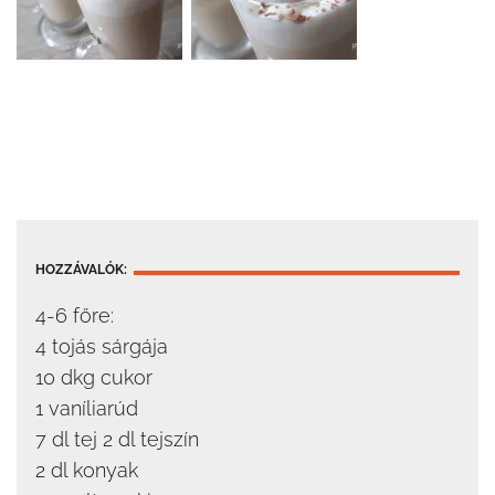
HOZZÁVALÓK:
4-6 főre:
4 tojás sárgája
10 dkg cukor
1 vaníliarúd
7 dl tej 2 dl tejszín
2 dl konyak