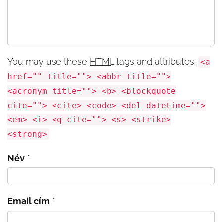
You may use these
HTML
tags and attributes:
<a
href="" title=""> <abbr title="">
<acronym title=""> <b> <blockquote
cite=""> <cite> <code> <del datetime="">
<em> <i> <q cite=""> <s> <strike>
<strong>
Név
*
Email cím
*