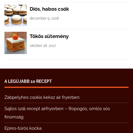
Diós, habos csók
december 9, 2018
Tökös sütemény
október 28, 2017
A LEGÚJABB 10 RECEPT
Zabpelyhes csokis keksz air fryerben
Sajtos szál recept airfryerben – Ropogós, omlós sós
finomság
Epres-túrós kocka