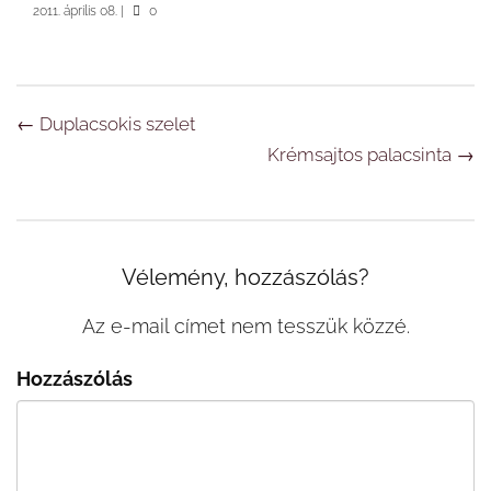
2011. április 08.
|
0
Navigáció
←
Duplacsokis szelet
Krémsajtos palacsinta
→
Vélemény, hozzászólás?
Az e-mail címet nem tesszük közzé.
Hozzászólás