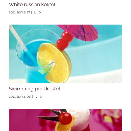
White russian koktél
2011. április 17.
|
0
Swimming pool koktél
2011. április 08.
|
0