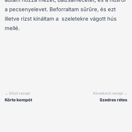
a pecsenyelevet. Beforraltam sűrűre, és ezt
illetve rizst kínáltam a szeletekre vágott hús
mellé.
← Előző recept
Következő recept →
Körte kompót
Szedres rétes