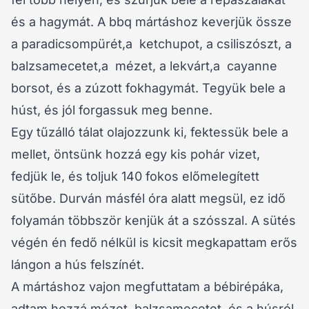
és a hagymát. A bbq mártáshoz keverjük össze
a paradicsompürét,a ketchupot, a csiliszószt, a
balzsamecetet,a mézet, a lekvárt,a cayanne
borsot, és a zúzott fokhagymát. Tegyük bele a
húst, és jól forgassuk meg benne.
Egy tűzálló tálat olajozzunk ki, fektessük bele a
mellet, öntsünk hozzá egy kis pohár vizet,
fedjük le, és toljuk 140 fokos előmelegített
sütőbe. Durván másfél óra alatt megsül, ez idő
folyamán többször kenjük át a szósszal. A sütés
végén én fedő nélkül is kicsit megkapattam erős
lángon a hús felszínét.
A mártáshoz vajon megfuttatam a bébirépáka,
adtam hozzá mézet, balzsamecetet, és a húsról