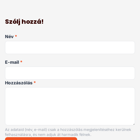
Szólj hozzá!
Név
*
E-mail
*
Hozzászólás
*
Az adataid (név, e-mail) csak a hozzászólás megjelenítéséhez kerülnek
felhasználásra, és nem adjuk át harmadik félnek.