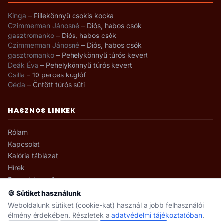
Kinga
–
Pillekönnyű csokis kocka
Czimmerman Jánosné
–
Diós, habos csók
gasztromanko
–
Diós, habos csók
Czimmerman Jánosné
–
Diós, habos csók
gasztromanko
–
Pehelykönnyű túrós kevert
Deák Éva
–
Pehelykönnyű túrós kevert
Csilla
–
10 perces kuglóf
Géda
–
Öntött túrós süti
HASZNOS LINKEK
Rólam
Kapcsolat
Kalória táblázat
Hírek
Recept kereső
🍪 Sütiket használunk
Weboldalunk sütiket (cookie-kat) használ a jobb felhasználói
élmény érdekében. Részletek a
adatvédelmi tájékoztatóban
.
© 2008–2026 gasztromanko.hu · Minden jog fenntartva.