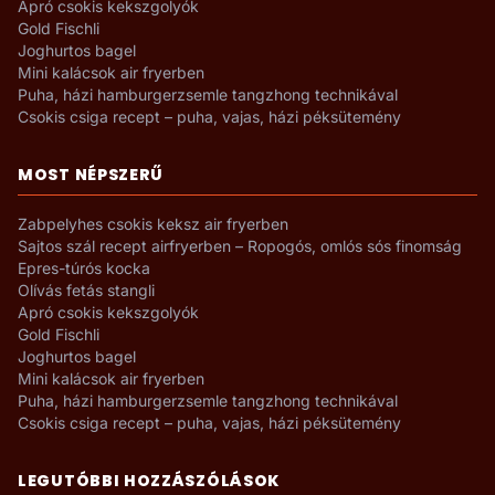
Apró csokis kekszgolyók
Gold Fischli
Joghurtos bagel
Mini kalácsok air fryerben
Puha, házi hamburgerzsemle tangzhong technikával
Csokis csiga recept – puha, vajas, házi péksütemény
MOST NÉPSZERŰ
Zabpelyhes csokis keksz air fryerben
Sajtos szál recept airfryerben – Ropogós, omlós sós finomság
Epres-túrós kocka
Olívás fetás stangli
Apró csokis kekszgolyók
Gold Fischli
Joghurtos bagel
Mini kalácsok air fryerben
Puha, házi hamburgerzsemle tangzhong technikával
Csokis csiga recept – puha, vajas, házi péksütemény
LEGUTÓBBI HOZZÁSZÓLÁSOK