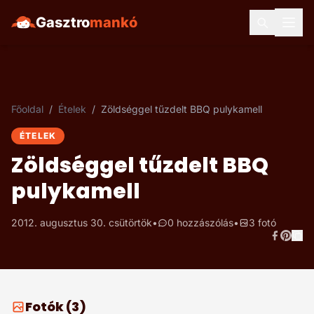
Gasztro
mankó
Főoldal
/
Ételek
/
Zöldséggel tűzdelt BBQ pulykamell
ÉTELEK
Zöldséggel tűzdelt BBQ
pulykamell
2012. augusztus 30. csütörtök
•
0 hozzászólás
•
3 fotó
Fotók (3)