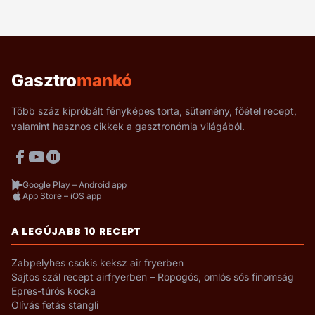
Gasztro
mankó
Több száz kipróbált fényképes torta, sütemény, főétel recept,
valamint hasznos cikkek a gasztronómia világából.
Google Play – Android app
App Store – iOS app
A LEGÚJABB 10 RECEPT
Zabpelyhes csokis keksz air fryerben
Sajtos szál recept airfryerben – Ropogós, omlós sós finomság
Epres-túrós kocka
Olívás fetás stangli