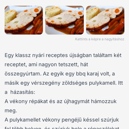
Kattints a képre a nagyításhoz
Egy klassz nyári receptes újságban találtam két
receptet, ami nagyon tetszett, hát
összegyúrtam. Az egyik egy bbq karaj volt, a
másik egy vérszegény zöldséges pulykamell. Itt
a házasítás:
A vékony répákat és az újhagymát hámozzuk
meg.
A pulykamellet vékony pengéjű késsel szúrjuk
fel több helyen, és szúrjuk bele a répaszálakat