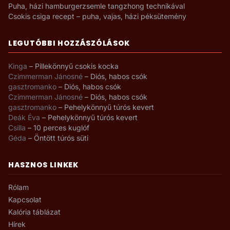
Puha, házi hamburgerzsemle tangzhong technikával
Csokis csiga recept – puha, vajas, házi péksütemény
LEGUTÓBBI HOZZÁSZÓLÁSOK
Kinga
–
Pillekönnyű csokis kocka
Czimmerman Jánosné
–
Diós, habos csók
gasztromanko
–
Diós, habos csók
Czimmerman Jánosné
–
Diós, habos csók
gasztromanko
–
Pehelykönnyű túrós kevert
Deák Éva
–
Pehelykönnyű túrós kevert
Csilla
–
10 perces kuglóf
Géda
–
Öntött túrós süti
HASZNOS LINKEK
Rólam
Kapcsolat
Kalória táblázat
Hírek