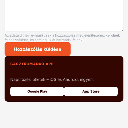
Az adataid (név, e-mail) csak a hozzászólás megjelenítéséhez kerülnek
felhasználásra, és nem adjuk át harmadik félnek.
Hozzászólás küldése
GASZTROMANKÓ APP
+1000 fényképes recept
Napi főzési ötletek – iOS és Android, ingyen.
Google Play
App Store