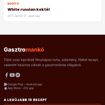
BÓDÍTÓ
White russian koktél
2011. április 17. vasárnap
Gasztro
mankó
Több száz kipróbált fényképes torta, sütemény, főétel recept,
valamint hasznos cikkek a gasztronómia világából.
Google Play – Android app
App Store – iOS app
A LEGÚJABB 10 RECEPT