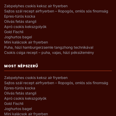
Zabpelyhes csokis keksz air fryerben
Sajtos szál recept airfryerben – Ropogós, omlós sós finomság
Epres-túrós kocka
Olívás fetás stangli
Apró csokis kekszgolyók
Gold Fischli
Joghurtos bagel
Mini kalácsok air fryerben
Puha, házi hamburgerzsemle tangzhong technikával
Csokis csiga recept – puha, vajas, házi péksütemény
MOST NÉPSZERŰ
Zabpelyhes csokis keksz air fryerben
Sajtos szál recept airfryerben – Ropogós, omlós sós finomság
Epres-túrós kocka
Olívás fetás stangli
Apró csokis kekszgolyók
Gold Fischli
Joghurtos bagel
Mini kalácsok air fryerben