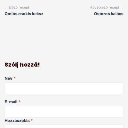
← Előző recept
Következő recept →
Omlós csokis keksz
Ostoros kalács
Szólj hozzá!
Név
*
E-mail
*
Hozzászólás
*