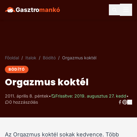
Gasztro
mankó
Főoldal
/
Italok
/
Bódító
/
Orgazmus koktél
BÓDÍTÓ
Orgazmus koktél
2011. április 8. péntek
•
Frissítve: 2019. augusztus 27. kedd
•
0 hozzászólás
Az Orgazmus koktél sokak kedvence. Több