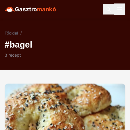
Gasztro
mankó
Főoldal
/
#bagel
3 recept