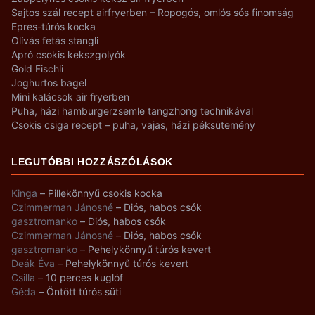
Sajtos szál recept airfryerben – Ropogós, omlós sós finomság
Epres-túrós kocka
Olívás fetás stangli
Apró csokis kekszgolyók
Gold Fischli
Joghurtos bagel
Mini kalácsok air fryerben
Puha, házi hamburgerzsemle tangzhong technikával
Csokis csiga recept – puha, vajas, házi péksütemény
LEGUTÓBBI HOZZÁSZÓLÁSOK
Kinga
–
Pillekönnyű csokis kocka
Czimmerman Jánosné
–
Diós, habos csók
gasztromanko
–
Diós, habos csók
Czimmerman Jánosné
–
Diós, habos csók
gasztromanko
–
Pehelykönnyű túrós kevert
Deák Éva
–
Pehelykönnyű túrós kevert
Csilla
–
10 perces kuglóf
Géda
–
Öntött túrós süti