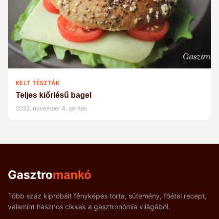
KELT TÉSZTÁK
Teljes kiőrlésű bagel
2022. november 4. péntek
Gasztro
mankó
Több száz kipróbált fényképes torta, sütemény, főétel recept,
valamint hasznos cikkek a gasztronómia világából.