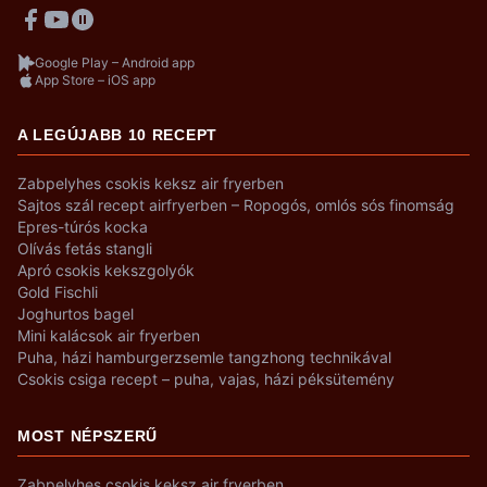
Google Play – Android app
App Store – iOS app
A LEGÚJABB 10 RECEPT
Zabpelyhes csokis keksz air fryerben
Sajtos szál recept airfryerben – Ropogós, omlós sós finomság
Epres-túrós kocka
Olívás fetás stangli
Apró csokis kekszgolyók
Gold Fischli
Joghurtos bagel
Mini kalácsok air fryerben
Puha, házi hamburgerzsemle tangzhong technikával
Csokis csiga recept – puha, vajas, házi péksütemény
MOST NÉPSZERŰ
Zabpelyhes csokis keksz air fryerben