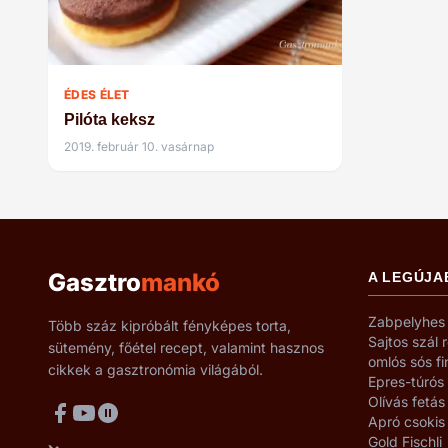
ÉDES ÉLET
Pilóta keksz
2019. február 10. vasárnap
Gasztro
mankó
A LEGÚJA
Zabpelyhes 
Több száz kipróbált fényképes torta,
Sajtos szál 
sütemény, főétel recept, valamint hasznos
omlós sós f
cikkek a gasztronómia világából.
Epres-túrós
Olívás fetás
Apró csokis
Gold Fischli