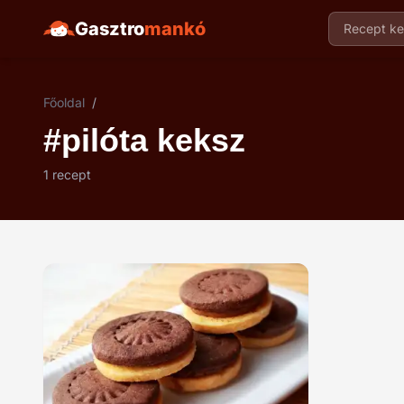
Gasztro
mankó
Recept ker
Főoldal
/
#pilóta keksz
1 recept