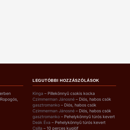
LEGUTÓBBI HOZZÁSZÓLÁSOK
yerben
Kinga
–
Pillekönnyű csokis kocka
– Ropogós,
Czimmerman Jánosné
–
Diós, habos csók
gasztromanko
–
Diós, habos csók
Czimmerman Jánosné
–
Diós, habos csók
gasztromanko
–
Pehelykönnyű túrós kevert
Deák Éva
–
Pehelykönnyű túrós kevert
Csilla
–
10 perces kuglóf