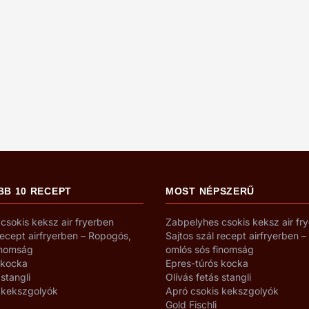
BB 10 RECEPT
MOST NÉPSZERŰ
csokis keksz air fryerben
Zabpelyhes csokis keksz air fr
recept airfryerben – Ropogós,
Sajtos szál recept airfryerben 
inomság
omlós sós finomság
 kocka
Epres-túrós kocka
 stangli
Olívás fetás stangli
 kekszgolyók
Apró csokis kekszgolyók
Gold Fischli