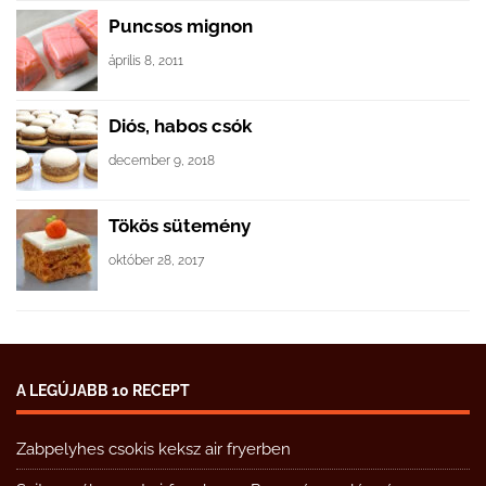
Puncsos mignon
április 8, 2011
Diós, habos csók
december 9, 2018
Tökös sütemény
október 28, 2017
A LEGÚJABB 10 RECEPT
Zabpelyhes csokis keksz air fryerben