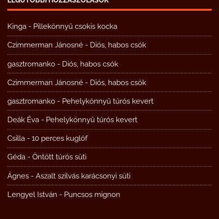
Kinga
-
Pillekönnyű csokis kocka
Czimmerman Jánosné
-
Diós, habos csók
gasztromanko
-
Diós, habos csók
Czimmerman Jánosné
-
Diós, habos csók
gasztromanko
-
Pehelykönnyű túrós kevert
Deák Éva
-
Pehelykönnyű túrós kevert
Csilla
-
10 perces kuglóf
Géda
-
Öntött túrós süti
Ágnes
-
Aszalt szilvás karácsonyi süti
Lengyel István
-
Puncsos mignon