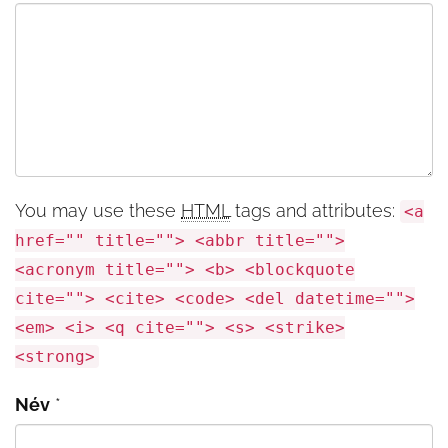
You may use these
HTML
tags and attributes:
<a
href="" title=""> <abbr title="">
<acronym title=""> <b> <blockquote
cite=""> <cite> <code> <del datetime="">
<em> <i> <q cite=""> <s> <strike>
<strong>
Név
*