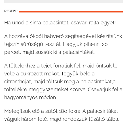
RECEPT:
Ha unod a sima palacsintát, csavarj rajta egyet!
A hozzávalókból habverő segítségével készítsünk
tejszín sűrűségű tésztát. Hagyjuk pihenni 20
percet, majd süssük ki a palacsintákat.
A töltelékhez a tejet forraljuk fel, majd öntsük le
vele a cukrozott mákot. Tegyük bele a
citromhéjat, majd töltsük meg a palacsintákat,a
töltelékre meggyszemeket szórva. Csavarjuk fel a
hagyományos módon.
Melegítsük elő a sütőt 180 fokra. A palacsintákat
vágjuk három felé, majd rendezzük tűzálló tálba.