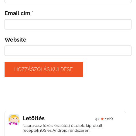
Email cím
*
Website
Letöltés
4.2
★
10K+
Naprakész főzési és sütési ötletek, kipróbált
receptek iOS és Android rendszeren.