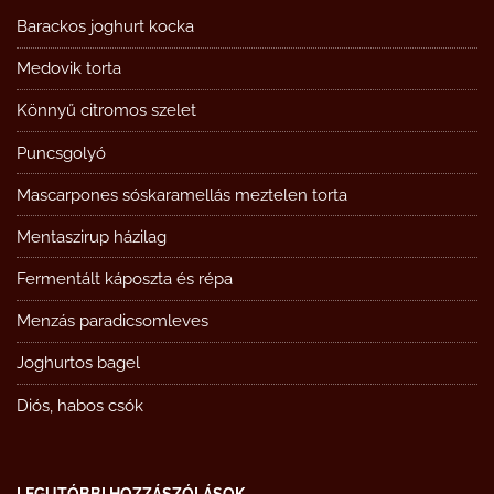
Barackos joghurt kocka
Medovik torta
Könnyű citromos szelet
Puncsgolyó
Mascarpones sóskaramellás meztelen torta
Mentaszirup házilag
Fermentált káposzta és répa
Menzás paradicsomleves
Joghurtos bagel
Diós, habos csók
LEGUTÓBBI HOZZÁSZÓLÁSOK