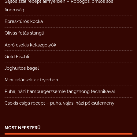
Sajtos szál recept airfryerben – Ropogós, omlós sós
finomság
Epres-túrós kocka
Olívás fetás stangli
Apró csokis kekszgolyók
Gold Fischli
Joghurtos bagel
Mini kalácsok air fryerben
Puha, házi hamburgerzsemle tangzhong technikával
Csokis csiga recept – puha, vajas, házi péksütemény
MOST NÉPSZERŰ