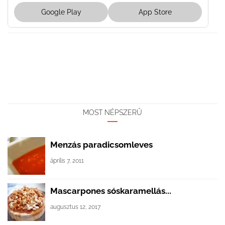
Google Play
App Store
MOST NÉPSZERŰ
Menzás paradicsomleves
április 7, 2011
Mascarpones sóskaramellás...
augusztus 12, 2017