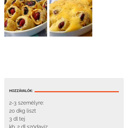
HOZZÁVALÓK:
2-3 személyre:
20 dkg liszt
3 dl tej
kb. 2 dl szódavíz