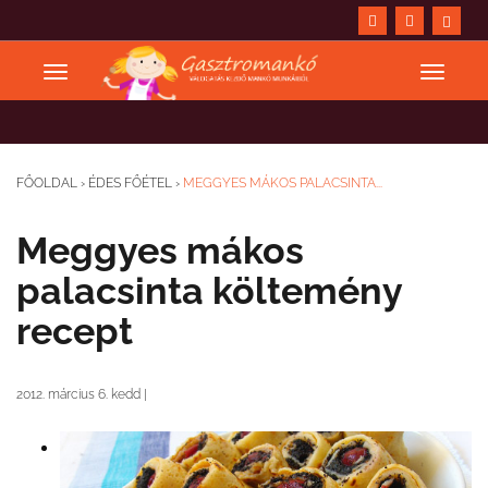
FŐOLDAL
›
ÉDES FŐÉTEL
›
MEGGYES MÁKOS PALACSINTA...
Meggyes mákos
palacsinta költemény
recept
2012. március 6. kedd
|