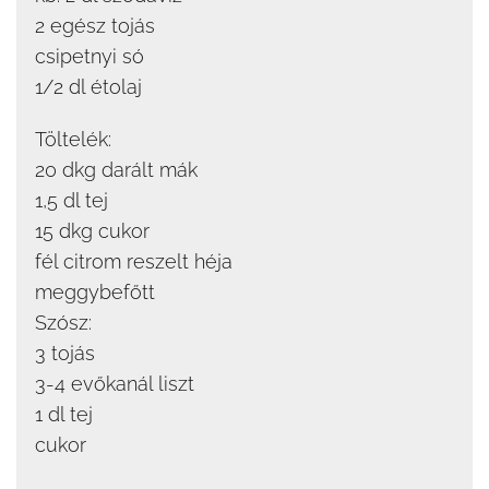
2 egész tojás
csipetnyi só
1/2 dl étolaj
Töltelék:
20 dkg darált mák
1,5 dl tej
15 dkg cukor
fél citrom reszelt héja
meggybefőtt
Szósz:
3 tojás
3-4 evőkanál liszt
1 dl tej
cukor