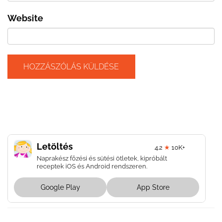
Website
Letöltés
4.2
★
10K+
Naprakész főzési és sütési ötletek, kipróbált
receptek iOS és Android rendszeren.
Google Play
App Store