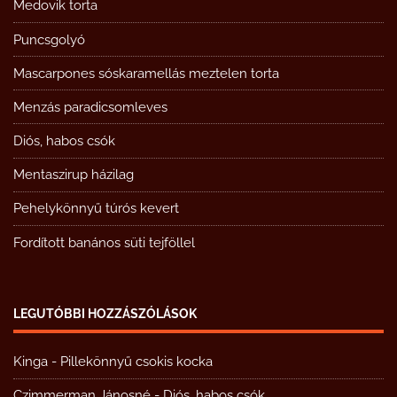
Medovik torta
Puncsgolyó
Mascarpones sóskaramellás meztelen torta
Menzás paradicsomleves
Diós, habos csók
Mentaszirup házilag
Pehelykönnyű túrós kevert
Fordított banános süti tejföllel
LEGUTÓBBI HOZZÁSZÓLÁSOK
Kinga
-
Pillekönnyű csokis kocka
Czimmerman Jánosné
-
Diós, habos csók