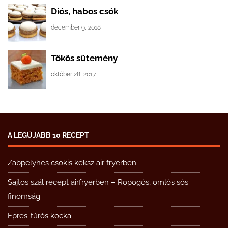
Diós, habos csók
december 9, 2018
Tökös sütemény
október 28, 2017
A LEGÚJABB 10 RECEPT
Zabpelyhes csokis keksz air fryerben
Sajtos szál recept airfryerben – Ropogós, omlós sós
finomság
Epres-túrós kocka