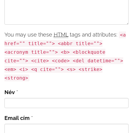
You may use these
HTML
tags and attributes:
<a
href="" title=""> <abbr title="">
<acronym title=""> <b> <blockquote
cite=""> <cite> <code> <del datetime="">
<em> <i> <q cite=""> <s> <strike>
<strong>
Név
*
Email cím
*