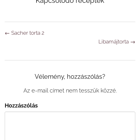
Kapcsolódó receptek
Navigáció
←
Sacher torta 2
Libamájtorta
→
Vélemény, hozzászólás?
Az e-mail címet nem tesszük közzé.
Hozzászólás