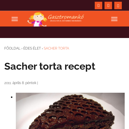
FŐOLDAL
›
ÉDES ÉLET
›
SACHER TORTA
Sacher torta recept
2011. április 8. péntek
|