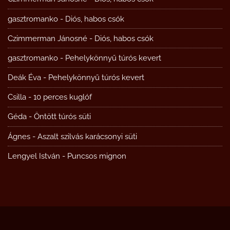
gasztromanko
-
Diós, habos csók
Czimmerman Jánosné
-
Diós, habos csók
gasztromanko
-
Pehelykönnyű túrós kevert
Deák Éva
-
Pehelykönnyű túrós kevert
Csilla
-
10 perces kuglóf
Géda
-
Öntött túrós süti
Ágnes
-
Aszalt szilvás karácsonyi süti
Lengyel István
-
Puncsos mignon