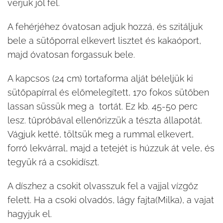
verjük jól fel.
A fehérjéhez óvatosan adjuk hozzá, és szitáljuk
bele a sütőporral elkevert lisztet és kakaóport,
majd óvatosan forgassuk bele.
A kapcsos (24 cm) tortaforma alját béleljük ki
sütőpapírral és előmelegített, 170 fokos sütőben
lassan süssük meg a tortát. Ez kb. 45-50 perc
lesz. tűpróbával ellenőrizzük a tészta állapotát.
Vágjuk ketté, töltsük meg a rummal elkevert,
forró lekvárral, majd a tetejét is húzzuk át vele, és
tegyük rá a csokidíszt.
A díszhez a csokit olvasszuk fel a vajjal vízgőz
felett. Ha a csoki olvadós, lágy fajta(Milka), a vajat
hagyjuk el.