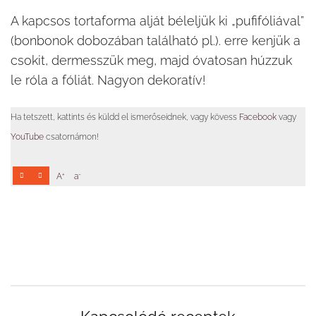
A kapcsos tortaforma alját béleljük ki „pufifóliával”
(bonbonok dobozában található pl.). erre kenjük a
csokit, dermesszük meg, majd óvatosan húzzuk
le róla a fóliát. Nagyon dekoratív!
Ha tetszett, kattints és küldd el ismerőseidnek, vagy kövess
Facebook
vagy
YouTube
csatornámon!
+
-
A
a