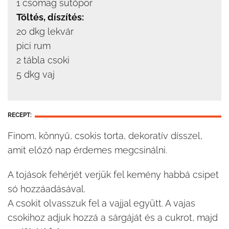
1 csomag sütőpor
Töltés, díszítés:
20 dkg lekvár
pici rum
2 tábla csoki
5 dkg vaj
RECEPT:
Finom, könnyű, csokis torta, dekoratív dísszel,
amit előző nap érdemes megcsinálni.
A tojások fehérjét verjük fel kemény habbá csipet
só hozzáadásával.
A csokit olvasszuk fel a vajjal együtt. A vajas
csokihoz adjuk hozzá a sárgáját és a cukrot, majd