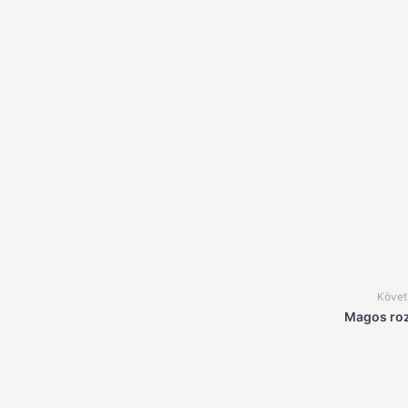
Követ
Magos ro