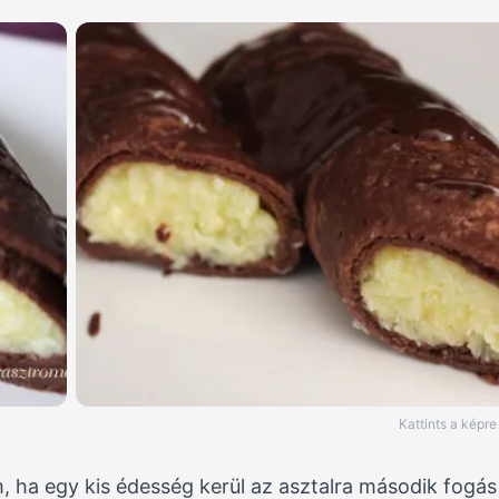
Kattints a képr
m, ha egy kis édesség kerül az asztalra második fogá