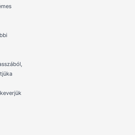
rémes
bbi
asszából,
ütjüka
 keverjük