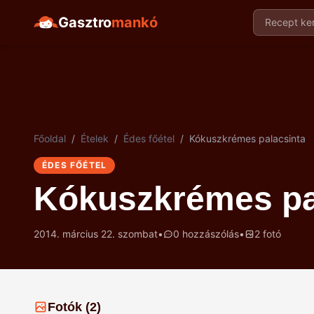
Gasztro
mankó
Recept ker
Főoldal
/
Ételek
/
Édes főétel
/
Kókuszkrémes palacsinta
ÉDES FŐÉTEL
Kókuszkrémes pa
2014. március 22. szombat
•
0 hozzászólás
•
2 fotó
Fotók (2)