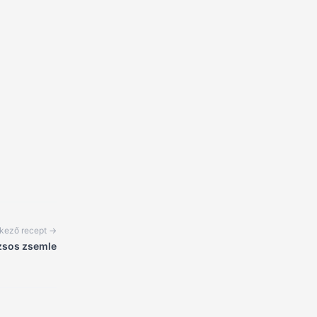
kező recept →
zsos zsemle