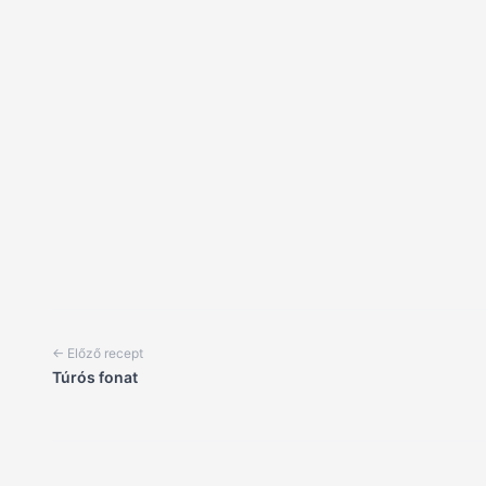
← Előző recept
Túrós fonat