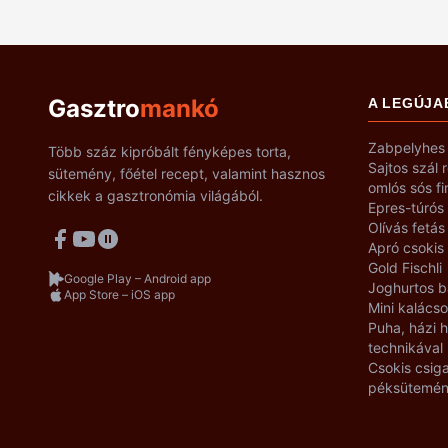
Gasztro
mankó
A LEGÚJA
Zabpelyhes 
Több száz kipróbált fényképes torta,
Sajtos szál 
sütemény, főétel recept, valamint hasznos
omlós sós f
cikkek a gasztronómia világából.
Epres-túrós
Olívás fetás
Apró csokis
Gold Fischli
Google Play – Android app
Joghurtos b
App Store – iOS app
Mini kalácso
Puha, házi
technikával
Csokis csiga
péksütemé