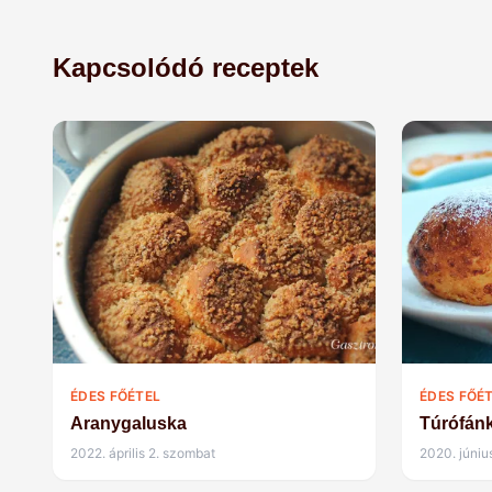
Kapcsolódó receptek
ÉDES FŐÉTEL
ÉDES FŐÉ
Aranygaluska
Túrófán
2022. április 2. szombat
2020. júniu