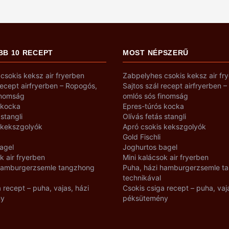
BB 10 RECEPT
MOST NÉPSZERŰ
csokis keksz air fryerben
Zabpelyhes csokis keksz air fr
recept airfryerben – Ropogós,
Sajtos szál recept airfryerben 
inomság
omlós sós finomság
 kocka
Epres-túrós kocka
 stangli
Olívás fetás stangli
 kekszgolyók
Apró csokis kekszgolyók
Gold Fischli
agel
Joghurtos bagel
k air fryerben
Mini kalácsok air fryerben
 hamburgerzsemle tangzhong
Puha, házi hamburgerzsemle t
technikával
 recept – puha, vajas, házi
Csokis csiga recept – puha, vaj
ny
péksütemény