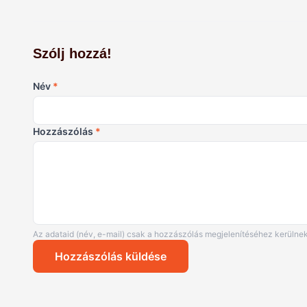
Szólj hozzá!
Név
*
Hozzászólás
*
Az adataid (név, e-mail) csak a hozzászólás megjelenítéséhez kerülnek
Hozzászólás küldése