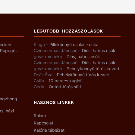
LEGUTÓBBI HOZZÁSZÓLÁSOK
yerben
Kinga
–
Pillekönnyű csokis kocka
– Ropogós,
Czimmerman Jánosné
–
Diós, habos csók
gasztromanko
–
Diós, habos csók
Czimmerman Jánosné
–
Diós, habos csók
gasztromanko
–
Pehelykönnyű túrós kevert
Deák Éva
–
Pehelykönnyű túrós kevert
Csilla
–
10 perces kuglóf
Géda
–
Öntött túrós süti
angzhong
HASZNOS LINKEK
as, házi
Rólam
Kapcsolat
Kalória táblázat