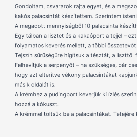
Gondoltam, csvararok rajta egyet, és a megszo
kakós palacsintát készítettem. Szerintem isteni
A megadott mennyiségből 10 palacsinta készít
Egy tálban a lisztet és a kakaóport a tejjel – 
folyamatos keverés mellett, a többi összetevőt
Tejszín sűrűségűre hígítsuk a tésztát, a liszttő
Felhevítjük a serpenyőt – ha szükséges, pár cse
hogy azt elterítve vékony palacsintákat kapjun
másik oldalát is.
A krémhez a pudingport keverjük ki ízlés szerint
hozzá a kókuszt.
A krémmel töltsük be a palacsintákat. Tetejére