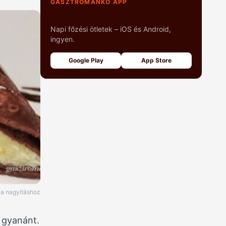
GASZTROMANKÓ APP
+1000 fényképes recept
Napi főzési ötletek – iOS és Android,
ingyen.
Google Play
App Store
e a nagyításhoz
s gyanánt.