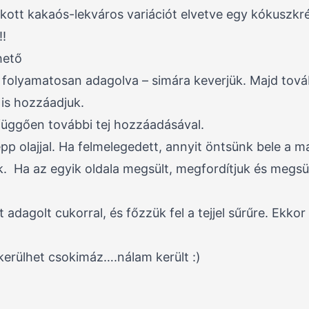
kott kakaós-lekváros variációt elvetve egy kókuszk
!!
hető
ezt folyamatosan adagolva – simára keverjük. Majd tová
 is hozzáadjuk.
l függően további tej hozzáadásával.
pp olajjal. Ha felmelegedett, annyit öntsünk bele a m
k. Ha az egyik oldala megsült, megfordítjuk és megs
 adagolt cukorral, és főzzük fel a tejjel sűrűre. Ekkor
 kerülhet csokimáz….nálam került :)