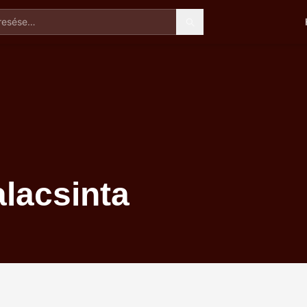
esése
lacsinta