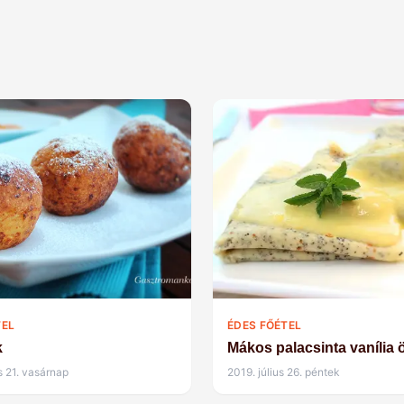
TEL
ÉDES FŐÉTEL
k
Mákos palacsinta vanília ö
s 21. vasárnap
2019. július 26. péntek